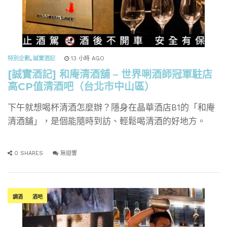
特別企劃
,
誠實酒記
13 小時 AGO
[誠實酒記] 和庵清酒舖 – 世界唎酒師冠軍駐店
高CP值清酒吧（台北市中山區）
下午就想喝杯清酒怎麼辦？隱身在晶華酒店B1的「和庵
清酒舖」，是個能隨時到訪、輕鬆喝清酒的好地方。
0 SHARES
無迴響
調酒
酒吧