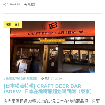
0 SHARES
無迴響
啤酒
日本
小編遊記
,
特別企劃
,
誠實酒記
三月 27, 2026
[日本喝酒特輯] CRAFT BEER BAR
IBREW- 日本在地精釀超划喝到飽（東京）
店內常備超過30種以上的少見日本在地精釀品項，只要