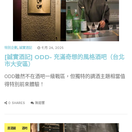
特別企劃
,
誠實酒記
七月 24, 2025
[誠實酒記] ODD- 充滿奇想的風格酒吧（台北
市大安區）
ODD雖然不在酒吧一級戰區，但獨特的調酒主題相當值
得特別前來體驗！
0 SHARES
無迴響
居酒屋
酒吧