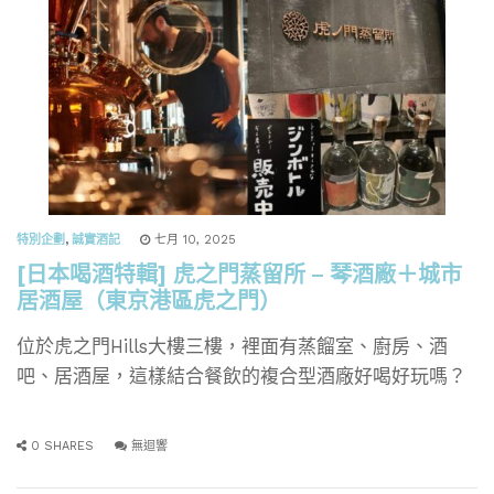
特別企劃
,
誠實酒記
七月 10, 2025
[日本喝酒特輯] 虎之門蒸留所 – 琴酒廠＋城市
居酒屋（東京港區虎之門）
位於虎之門Hills大樓三樓，裡面有蒸餾室、廚房、酒
吧、居酒屋，這樣結合餐飲的複合型酒廠好喝好玩嗎？
0 SHARES
無迴響