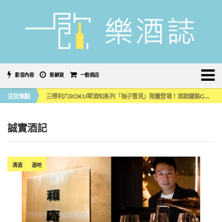
影音內容
新鮮貨
一飲商店
萬眾敲碗如期回歸！SUNMAI金色三麥3度攜手花蓮瓜農品牌「阿強西瓜」
注目焦點
三得利六ROKU琴酒旬系列「柚子雪見」限量登場！首款罐裝GIN SODA 10月同步上市
美國正式恢復蘇格蘭威士忌零關稅！烈酒產業再次迎來重磅利多
大摩DALMORE典藏珍稀年份系列全新力作，VINTAGE 2010攜手VINTAGE 2006
ABSOLUT 攜手 TABASCO® 重磅跨界，辣味伏特加7月強勢登台一口重擊味蕾
誠實酒記
萬眾敲碗如期回歸！SUNMAI金色三麥3度攜手花蓮瓜農品牌「阿強西瓜」
三得利六ROKU琴酒旬系列「柚子雪見」限量登場！首款罐裝GIN SODA 10月同步上市
清酒
酒吧