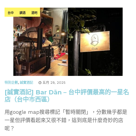
台中
調酒
酒吧
特別企劃
,
誠實酒記
五月 29, 2025
[誠實酒記] Bar Dān – 台中評價最高的一星名
店（台中市西區）
用google map搜尋標記「暫時關閉」，分數幾乎都是
一星但評價看起來又很不錯，這到底是什麼奇妙的店
呢？