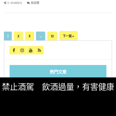
0 SHARES
無迴響
1
2
3
…
12
下一頁 »
熱門文章
禁止酒駕 飲酒過量，有害健康
又惹川普不開心！美國向加拿大烈酒重課50%關
稅，北美酒業衝突全面惡化
2026「亞洲50大酒吧」全名單完整公佈！台灣8
間酒吧獲獎