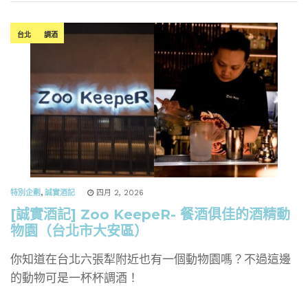
台北
調酒
特別企劃
,
誠實酒記
四月 2, 2026
[誠實酒記] Zoo KeepeR- 餐酒俱佳的酒精動
物園（台北市大安區）
你知道在台北六張犁附近也有一個動物園嗎？不過這邊
的動物可是一杯杯調酒！