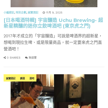
小編遊記
,
特別企劃
,
誠實酒記
十月 9, 2025
[日本喝酒特輯] 宇宙釀造 Uchu Brewing- 超
新星精釀的迷你立飲啤酒吧 (東京虎之門)
2017年才成立的「宇宙釀造」可說是啤酒界的超新星，
想喝到現拉生啤、或是限量商品，就一定要來虎之門直
營酒吧！
0 SHARES
無迴響
誠實酒記
調酒
酒吧