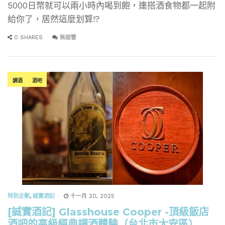
5000日幣就可以兩小時內喝到飽，連搭酒食物都一起附
給你了，居然這麼划算!?
0 SHARES
無迴響
調酒
酒吧
特別企劃
,
誠實酒記
十一月 20, 2025
[誠實酒記] Glasshouse Cooper -頂級飯店
酒吧的高級經典調酒體驗（台北市大安區）