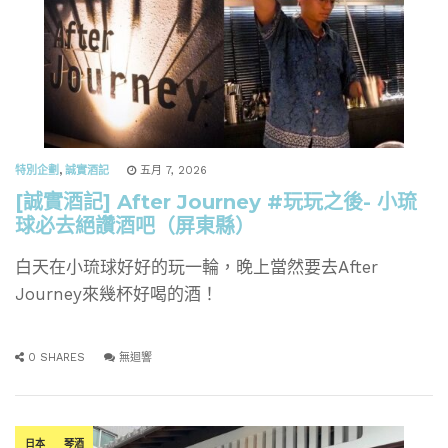
特別企劃
,
誠實酒記
五月 7, 2026
[誠實酒記] After Journey #玩玩之後- 小琉
球必去絕讚酒吧（屏東縣）
白天在小琉球好好的玩一輪，晚上當然要去After
Journey來幾杯好喝的酒！
0 SHARES
無迴響
日本
琴酒