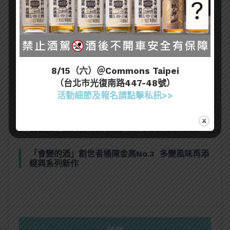
熱門文章
又惹川普不開心！美國向加拿大烈酒重課50%關
稅，北美酒業衝突全面惡化
2026「亞洲50大酒吧」全名單完整公佈！台灣8
8/15（六）＠Commons Taipei
間酒吧獲獎
（台北市光復南路447-48號）
活動細節及報名請點擊私訊>>
格蘭利威蟬聯三年米其林指南官方合作夥伴
百富攜手金獎藝術家 推出《花時心藝限量禮盒》
「會變的酒」創世者桶陳金高No.3 多變風味再添
經典系列新作