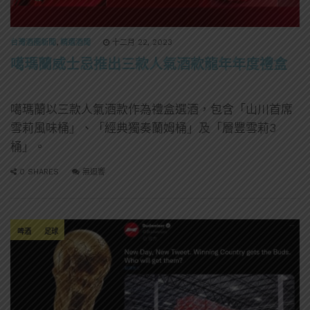
台灣酒圈新聞
,
精選酒聞
十二月 22, 2023
噶瑪蘭威士忌推出三款人氣酒款龍年年度禮盒
噶瑪蘭以三款人氣酒款作為禮盒選酒，包含「山川首席
雪莉風味桶」、「經典獨奏蘭姆桶」及「層豐雪莉3
桶」。
0 SHARES
無迴響
啤酒
足球