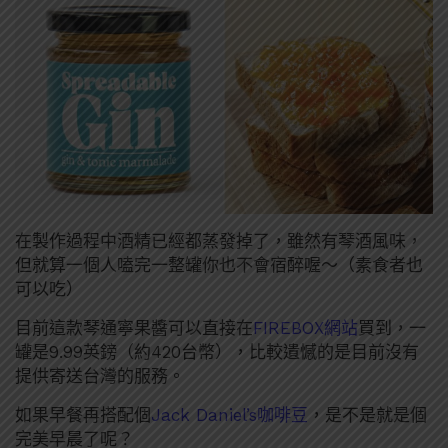
在製作過程中酒精已經都蒸發掉了，雖然有琴酒風味，
但就算一個人嗑完一整罐你也不會宿醉喔～（素食者也
可以吃）
目前這款琴通寧果醬可以直接在
FIREBOX網站
買到，一
罐是9.99英鎊（約420台幣），比較遺憾的是目前沒有
提供寄送台灣的服務。
如果早餐再搭配個
Jack Daniel’s咖啡豆
，是不是就是個
完美早晨了呢？