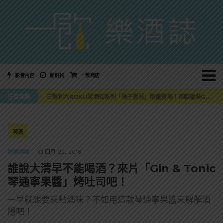
影音內容
新鮮貨
一飲商店
萬眾敲碗如期回歸！SUNMAI金色三麥3度攜手花蓮瓜農品牌「阿強西瓜」
注目焦點
三得利六ROKU琴酒旬系列「柚子雪見」限量登場！首款罐裝GIN SODA 10月同步上市
美國正式恢復蘇格蘭威士忌零關稅！烈酒產業再次迎來重磅利多
大摩DALMORE典藏珍稀年份系列全新力作，VINTAGE 2010攜手VINTAGE 2006
ABSOLUT 攜手 TABASCO® 重磅跨界，辣味伏特加7月強勢登台一口重擊味蕾
萬眾敲碗如期回歸！SUNMAI金色三麥3度攜手花蓮瓜農品牌「阿強西瓜」
琴酒
三得利六ROKU琴酒旬系列「柚子雪見」限量登場！首款罐裝GIN SODA 10月同步上市
精選酒聞
四月 22, 2018
誰說大清早不能喝酒？來片「Gin & Tonic
琴通寧果醬」烤吐司吧！
一早就想要來點酒味？不如用這款琴通寧果醬來解解酒
隱吧！