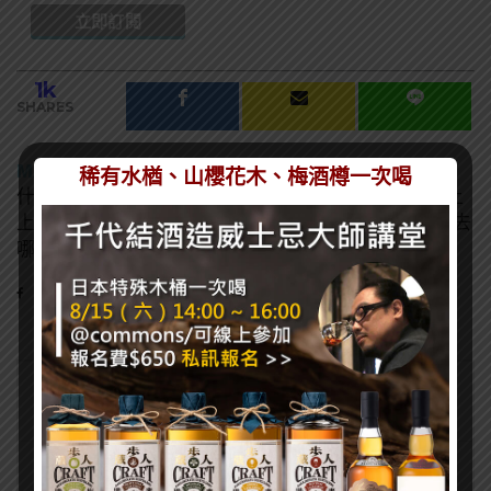
1k
SHARES
MA MATT
稀有水楢、山櫻花木、梅酒樽一次喝
什麼酒都喝，酒精中漂浮的塵世小書僮，沒事喝喝酒上
上課。終於考過葡萄酒WSET L3、唎酒師，接下來該去
哪呢？