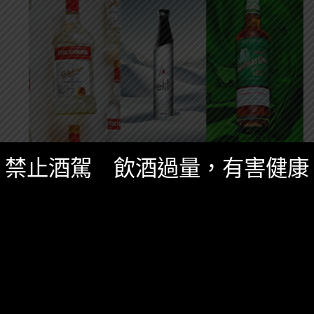
禁止酒駕 飲酒過量，有害健康
精選酒聞
十二月 3, 2024
Kentucky Owl 肯塔基貓頭鷹美國威士忌 申
請破產！烈酒市場寒冬尚未結束？
又一家威士忌酒廠破產！！烈酒市場寒冬席捲美國。
65 SHARES
無迴響