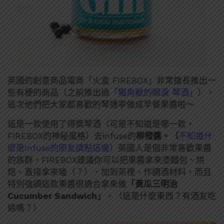
英國的創意商品電商「火盒 FIREBOX」非常擅長推出一
些有梗的商品（之前推出過
「獨角獸的眼淚 琴酒」
），
這次他們把大家都喜歡的琴通寧做成早餐果醬啦～
這是一款使用了得獎琴酒（可是不知道是哪一款，
FIREBOX的神秘風格）去infuse的
柳橙醬。（
不知道什
麼是Infuse的朋友請點這邊
）英國人是個非常喜歡果醬
的族群，FIREBOX建議你可以把果醬拿來塗麵包、烘
焙、直接拿來嗑（？）、加到茶裡、作調酒材料，而且
特別強調這款果醬很適合拿來做
「黃瓜三明治
Cucumber Sandwich」
。（這是什麼東西？有酒友吃
過嗎？）