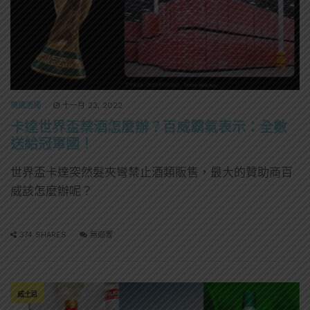
精選酒聞
十一月 23, 2022
卡達世界盃禁酒怎麼辦？百威霸氣表示：全數
送給冠軍國！
世界盃卡達突然髮夾彎禁止酒類販售，最大的贊助商百
威該怎麼辦呢？
374 SHARES
無迴響
威士忌