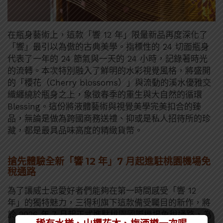
在瓶身藝術上，這款「響 12 年」限量新品再度深化了
「響」最引以為傲的古典美學。指標性的 24 切面瓶身
代表了一年的 24 節氣與一天的 24 小時，記錄著時光
的流轉。本次特別融入了鮮明的水彩視覺風格，將盛開
的「櫻花（Cherry blossoms）」與流動的溪水優雅交
織纏繞於瓶身之上，象徵春季的重生與大自然的循環
Blessing。這份將液體藝術與視覺美學完美扣合的臻
品，無論是做為跨國商務送禮、抑或是私人招待所的珍
藏，都是最具品味高度的精緻貨幣。
搶先體驗全新「響 12 年」7 月起進駐桃園機場免
稅通路
為了讓威士忌愛好者們能夠在第一時間感受「響 12
年」的獨特魅力，三得利旗下這款備受矚目的新作，將
於 2026 年 7 月起正式進駐桃園國際機場免稅通路，為