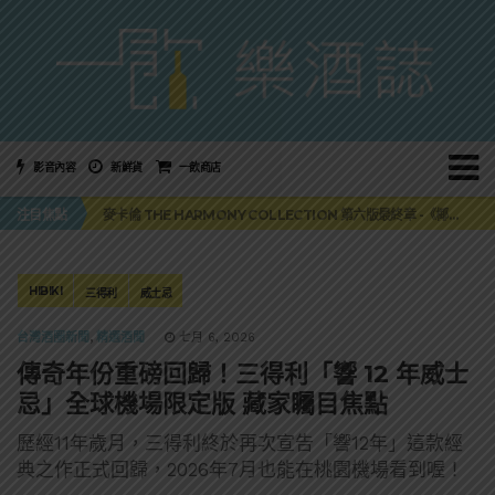
影音內容
新鮮貨
一飲商店
美國正式恢復蘇格蘭威士忌零關稅！烈酒產業再次迎來重磅利多
注目焦點
麥卡倫 THE HARMONY COLLECTION 第六版最終章 -《椰風煖韻》
角嗨尬炸物X爽快這一步，角瓶攜手頂呱呱 全新套餐限時登場
「MONSTER NIGHT OUT 魔爪特調之夜」盛夏刮起派對旋風！
三得利六ROKU琴酒旬系列「柚子雪見」限量登場！首款罐裝GIN SODA 10月同步上市
美國正式恢復蘇格蘭威士忌零關稅！烈酒產業再次迎來重磅利多
HIBIKI
三得利
威士忌
麥卡倫 THE HARMONY COLLECTION 第六版最終章 -《椰風煖韻》
台灣酒圈新聞
,
精選酒聞
七月 6, 2026
傳奇年份重磅回歸！三得利「響 12 年威士
忌」全球機場限定版 藏家矚目焦點
歷經11年歲月，三得利終於再次宣告「響12年」這款經
典之作正式回歸，2026年7月也能在桃園機場看到喔！