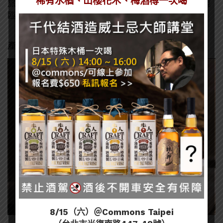
稀有水楢、山櫻花木、梅酒樽一次喝
旅客帶來精緻的品味饗宴。誠摯邀請您在開啟旅程前親
臨現場，體驗在全球免稅通路掀起的美學風暴酒款。
產品資訊：
8/15（六）＠Commons Taipei