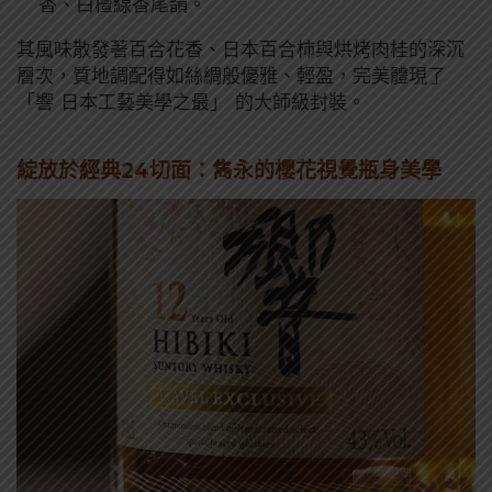
香、白檀線香尾韻。
其風味散發著百合花香、日本百合柿與烘烤肉桂的深沉
層次，質地調配得如絲綢般優雅、輕盈，完美體現了
「響 日本工藝美學之最」 的大師級封裝。
綻放於經典24切面：雋永的櫻花視覺瓶身美學