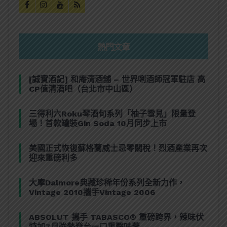
熱門文章
[誠實酒記] 和庵清酒舖 – 世界唎酒師冠軍駐店 高
CP值清酒吧（台北市中山區）
三得利六Roku琴酒旬系列「柚子雪見」限量登
場！首款罐裝Gin Soda 10月同步上市
美國正式恢復蘇格蘭威士忌零關稅！烈酒產業再次
迎來重磅利多
大摩Dalmore典藏珍稀年份系列全新力作，
Vintage 2010攜手Vintage 2006
ABSOLUT 攜手 TABASCO® 重磅跨界，辣味伏
特加7月強勢登台一口重擊味蕾