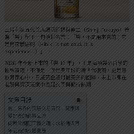
三得利第五代首席調酒師福與伸二（Shinji Fukuyo）曾
為「響」留下一句傳世名言：「響，不是用來賣的；它
是用來體驗的（Hibiki is not sold. It is
experienced.）」 。
2026 年全新上市的「響 12 年」，正是這項製酒哲學的
極致實踐。不僅是一次經典年份的跨世代復刻，更是無
數藏家心中，日威黃金歲月最完美的回歸，未上市即在
老饕與資深玩家中掀起詢問與期待熱潮。
文章目錄
威士忌界的頂級交易貨幣：藏家與
愛好者的必買品牌
成就於調配工藝之魂：水楢桶與百
年酒廠的液體賽局