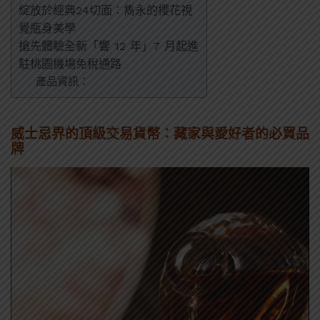
綻放於經典24切面：雋永的櫻花視
覺瓶身美學
搶先體驗全新「響 12 年」7 月起進
駐桃園機場免稅通路
產品資訊：
威士忌界的頂級交易貨幣：藏家與愛好者的必買品
牌