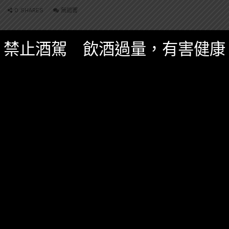
0 SHARES
無迴響
禁止酒駕 飲酒過量，有害健康
威士忌
麥卡倫
精選酒聞
七月 14, 2025
麥卡倫Macallan將推出原桶強度12年雪莉桶威
士忌！