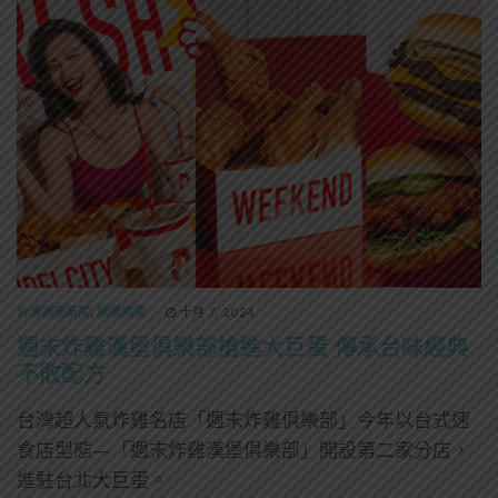
台灣酒圈新聞
,
精選酒聞
十月 7, 2024
週末炸雞漢堡俱樂部搶進大巨蛋 傳承台味經典
不敗配方
台灣超人氣炸雞名店「週末炸雞俱樂部」今年以台式速
食店型態—「週末炸雞漢堡俱樂部」開設第二家分店，
進駐台北大巨蛋。