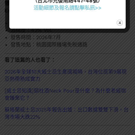
（台北市光復南路447-48號）
響 12 年日本威士忌免稅機場限定版（Travel
活動細節及報名請點擊私訊>>
Exclusive）
容量： 700mL
酒精度：43% Vol.
發售時間：2026年7月
發售地點：桃園國際機場免稅通路
看了這篇的人也看了：
2026年全球10大威士忌生產國揭曉，台灣位居第9展現
亞熱帶熟成實力
[威士忌知識]頸柱酒Neck Pour是什麼？為什麼老威咖
會嫌棄它？
蘇格蘭威士忌2025年報告出爐：出口數據雙雙下滑，台
灣市場大跌22%