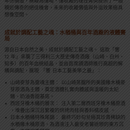
年份價值，無疑為懂喝、懂收藏的理性菁英提供了一個
親近傳奇的絕佳機會，未來的收藏價值與外溢效果極具
想像空間。
成就於調配工藝之魂：水楢桶與百年酒廠的液體賽
局
源自日本自然之美，成就於調配工藝之魂。 這款「響
12 年」承襲了三得利三大歷史傳奇酒廠（山崎、白州、
知多）的百年血統結晶，並由首席調酒師進行高超的解
構與調配，展現 「響 日本工藝美學之最」：
山崎麥芽為靈魂主體： 以山崎蒸餾所的美國橡木桶麥
芽原酒為主體，奠定酒體扎實肉體感與溫暖的太妃
糖、奶油香甜基底。
西班牙橡木桶的層次： 注入第二層西班牙橡木桶原酒
，堆疊出深沉且繁複的烘烤肉桂與香料橘皮感 。
日本水楢桶特殊尾韻： 最終巧妙勾兌極其珍貴稀缺的
水楢橡木桶原酒，為酒液注入最受老饕迷戀的東方沉