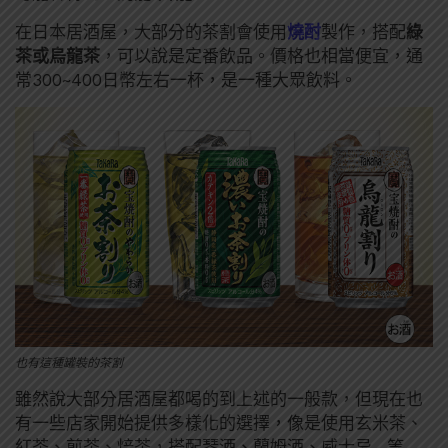
在日本居酒屋，大部分的茶割會使用
燒酎
製作，搭配
綠
茶或烏龍茶
，可以說是定番飲品。價格也相當便宜，通
常300~400日幣左右一杯，是一種大眾飲料。
也有這種罐裝的茶割
雖然說大部分居酒屋都喝的到上述的一般款，但現在也
有一些店家開始提供多樣化的選擇，像是使用玄米茶、
紅茶、煎茶、焙茶，搭配琴酒、蘭姆酒、威士忌…等