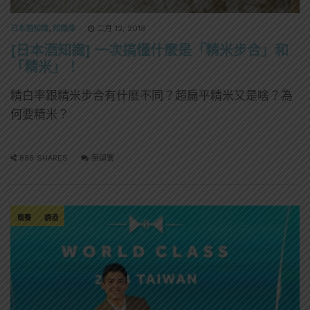
日本酒知識
,
知識庫
二月 12, 2018
[日本酒知識] 一次搞懂什麼是「精米步合」和
「精米」！
精白率跟精米步合有什麼不同？超扁平精米又是啥？為
何要精米？
888 SHARES
無迴響
競賽
調酒