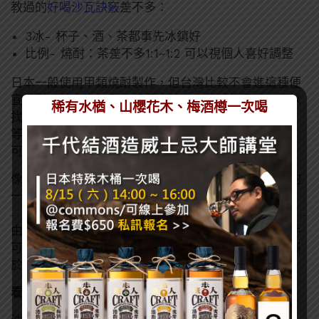
教過的
好喝沙瓦訣竅
差不多：
3冰- 杯子、酒、茶都事先冰鎮好
比例- 燒酎：茶差不多1:1~1:2 可以視個人喜好調整
日本一般使用甲類燒酎製作，但台灣比較不會進這種便
宜燒酎，基本上如果你想要比較爽口乾淨的風味，可以
稀有水楢、山櫻花木、梅酒樽一次喝
找風味不強更偏中性酒精的酒款，如伏特加、燒酒等
等。使用風味較有特色的
本格燒酎
或是其他烈酒的話，
可能就需要思考一下與茶之間的搭配性了。
像是大陸很流行的
威士忌綠茶
，其實也可以算是茶割的
一種喔。
由於台灣喝茶風氣也是相當鼎盛，各種茶類真的是隨手
可得，大家也可嘗試看看各種套酒喝的方式，創造出屬
於你的「茶割」喝法！
看了這篇的人也看了：