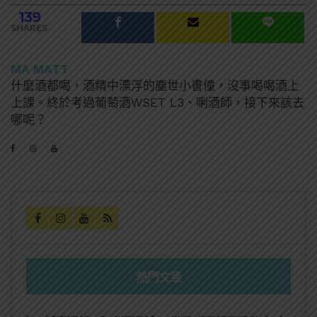
139
SHARES
MA MATT
什麼酒都喝，酒精中漂浮的塵世小書僮，沒事喝喝酒上
上課。終於考過葡萄酒WSET L3、唎酒師，接下來該去
哪呢？
熱門文章