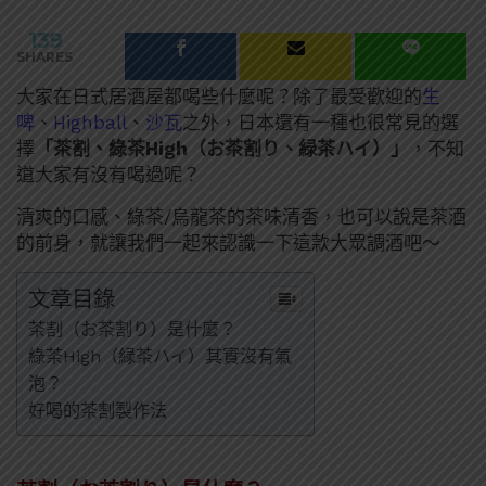
139
SHARES
大家在日式居酒屋都喝些什麼呢？除了最受歡迎的
生
啤
、
Highball
、
沙瓦
之外，日本還有一種也很常見的選
擇
「茶割、綠茶High（お茶割り、緑茶ハイ）」
，不知
道大家有沒有喝過呢？
清爽的口感、綠茶/烏龍茶的茶味清香，也可以說是茶酒
的前身，就讓我們一起來認識一下這款大眾調酒吧～
文章目錄
茶割（お茶割り）是什麼？
綠茶High（緑茶ハイ）其實沒有氣
泡？
好喝的茶割製作法