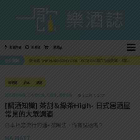
影音內容
新鮮貨
一飲商店
美國正式恢復蘇格蘭威士忌零關稅！烈酒產業再次迎來重磅利多
注目焦點
麥卡倫 THE HARMONY COLLECTION 第六版最終章 -《椰風煖韻》
角嗨尬炸物X爽快這一步，角瓶攜手頂呱呱 全新套餐限時登場
「MONSTER NIGHT OUT 魔爪特調之夜」盛夏刮起派對旋風！
三得利六ROKU琴酒旬系列「柚子雪見」限量登場！首款罐裝GIN SODA 10月同步上市
美國正式恢復蘇格蘭威士忌零關稅！烈酒產業再次迎來重磅利多
居酒屋
日本
調酒
麥卡倫 THE HARMONY COLLECTION 第六版最終章 -《椰風煖韻》
其他調酒知識
,
日本酒知識
,
知識庫
,
調酒知識
十二月 7, 2021
[調酒知識] 茶割＆綠茶High- 日式居酒屋
常見的大眾調酒
日本相當流行的酒+茶喝法，你有試過嗎？
MA MATT