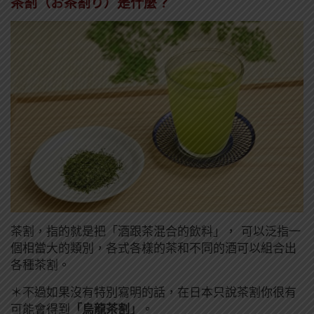
茶割（お茶割り）是什麼？
茶割，指的就是把「酒跟茶混合的飲料」， 可以泛指一
個相當大的類別，各式各樣的茶和不同的酒可以組合出
各種茶割。
＊不過如果沒有特別寫明的話，在日本只說茶割你很有
可能會得到
「烏龍茶割」
。