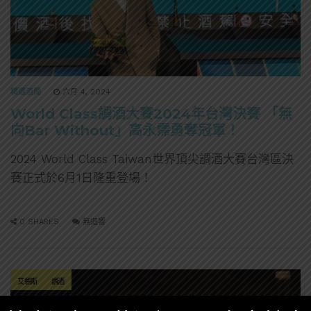
精選酒聞
六月 4, 2024
World Class調酒大賽2024年台灣決賽 「無
向Bar Without」高永霈勇奪冠軍！
2024 World Class Taiwan世界頂尖調酒大賽台灣區決
賽正式於6月1日隆重登場！
0 SHARES
無迴響
艾碧斯
調酒