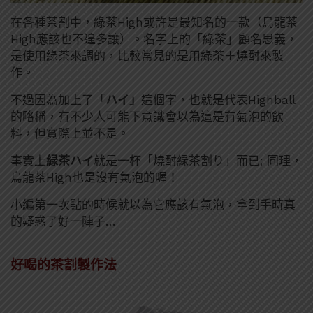
在各種茶割中，綠茶High或許是最知名的一款（烏龍茶
High應該也不遑多讓）。名字上的「綠茶」顧名思義，
是使用綠茶來調的，比較常見的是用綠茶＋燒酎來製
作。
不過因為加上了「
ハイ」
這個字，也就是代表Highball
的略稱，有不少人可能下意識會以為這是有氣泡的飲
料，但實際上並不是。
事實上
緑茶ハイ
就是一杯「燒酎緑茶割り」而已; 同理，
烏龍茶High也是沒有氣泡的喔！
小編第一次點的時候就以為它應該有氣泡，拿到手時真
的疑惑了好一陣子…
好喝的茶割製作法