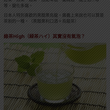
等，變化多端。
日本人特別喜歡的黑醋栗烏龍，廣義上來說也可以算是
茶割的一種。（黑醋栗利口酒＋烏龍茶）
綠茶High（緑茶ハイ）其實沒有氣泡？