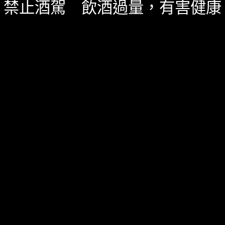
禁止酒駕 飲酒過量，有害健康
其他調酒知識
,
知識庫
,
經典調酒介紹
,
調酒知識
六月 15, 2023
[調酒知識] 艾碧斯怎麼喝？你該知道的喝法與4
款艾碧斯調酒
艾碧斯怎麼喝？有什麼調酒？一次全部告訴你！
552 SHARES
無迴響