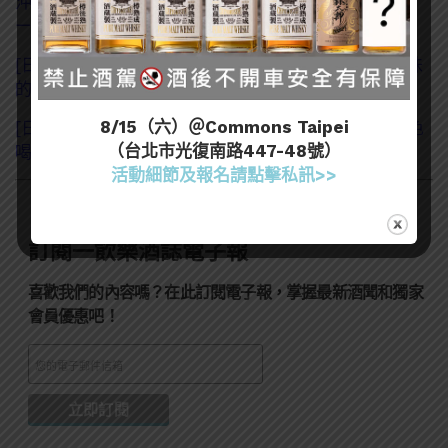
沖繩獨特的咖啡＋酒喝法「泡盛咖啡（泡盛コーヒ
ー）」
[日本酒知識] 「出汁割り」日式高湯＋清酒- 飽含旨味
的味覺衝擊
8/15（六）＠Commons Taipei
[日本酒知識] 什麼是「魚鰭酒」？讓清酒變美味的特色
（台北市光復南路447-48號）
喝法
活動細節及報名請點擊私訊>>
訂閱一飲樂酒誌電子報
喜歡我們的內容嗎？在此訂閱電子報，掌握最新酒聞和獨家
會員優惠吧！