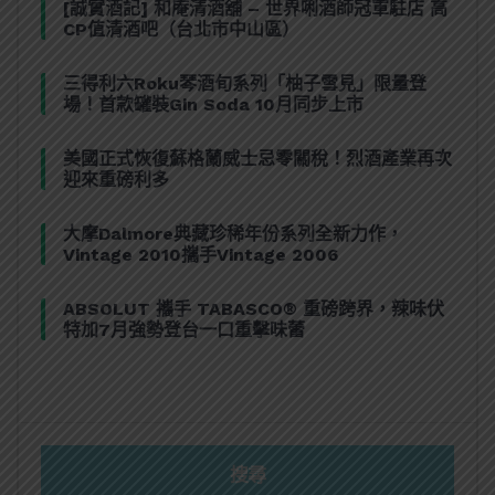
[誠實酒記] 和庵清酒舖 – 世界唎酒師冠軍駐店 高
CP值清酒吧（台北市中山區）
三得利六Roku琴酒旬系列「柚子雪見」限量登
場！首款罐裝Gin Soda 10月同步上市
美國正式恢復蘇格蘭威士忌零關稅！烈酒產業再次
迎來重磅利多
大摩Dalmore典藏珍稀年份系列全新力作，
Vintage 2010攜手Vintage 2006
ABSOLUT 攜手 TABASCO® 重磅跨界，辣味伏
特加7月強勢登台一口重擊味蕾
搜尋