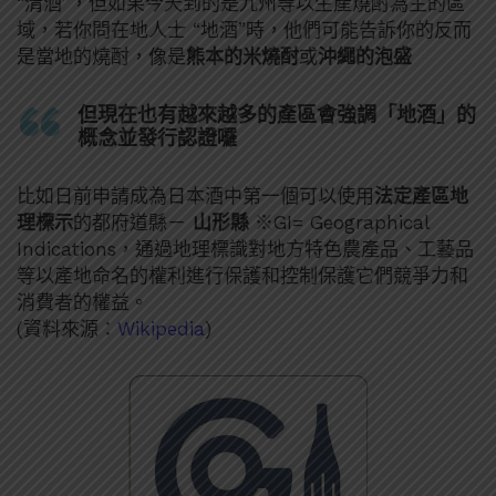
“清酒”，但如果今天到的是九州等以生產燒酎為主的區
域，若你問在地人士 “地酒”時，他們可能告訴你的反而
是當地的燒酎，像是
熊本的米燒酎
或
沖繩的泡盛
但現在也有越來越多的產區會強調「地酒」的
概念並發行認證囉
比如日前申請成為日本酒中第一個可以使用
法定產區地
理標示
的都府道縣－
山形縣
※GI= Geographical
Indications，通過地理標識對地方特色農產品、工藝品
等以產地命名的權利進行保護和控制保護它們競爭力和
消費者的權益。
(資料來源：
Wikipedia
)