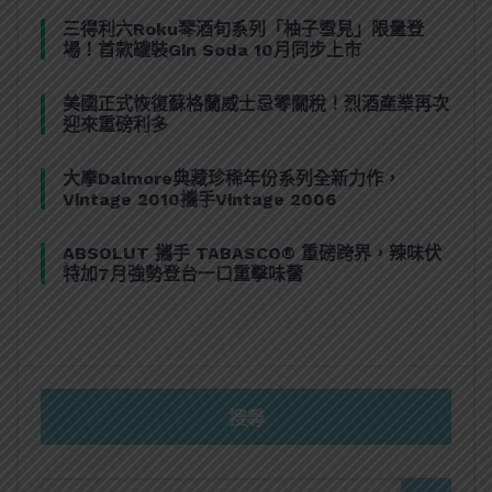
三得利六Roku琴酒旬系列「柚子雪見」限量登
場！首款罐裝Gin Soda 10月同步上市
美國正式恢復蘇格蘭威士忌零關稅！烈酒產業再次
迎來重磅利多
大摩Dalmore典藏珍稀年份系列全新力作，
Vintage 2010攜手Vintage 2006
ABSOLUT 攜手 TABASCO® 重磅跨界，辣味伏
特加7月強勢登台一口重擊味蕾
搜尋
SEARCH