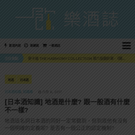
影音內容
新鮮貨
一飲商店
美國正式恢復蘇格蘭威士忌零關稅！烈酒產業再次迎來重磅利多
注目焦點
麥卡倫 THE HARMONY COLLECTION 第六版最終章 -《椰風煖韻》
角嗨尬炸物X爽快這一步，角瓶攜手頂呱呱 全新套餐限時登場
「MONSTER NIGHT OUT 魔爪特調之夜」盛夏刮起派對旋風！
三得利六ROKU琴酒旬系列「柚子雪見」限量登場！首款罐裝GIN SODA 10月同步上市
美國正式恢復蘇格蘭威士忌零關稅！烈酒產業再次迎來重磅利多
地酒
日本酒
麥卡倫 THE HARMONY COLLECTION 第六版最終章 -《椰風煖韻》
日本酒知識
,
知識庫
六月 6, 2017
[日本酒知識] 地酒是什麼? 跟一般酒有什麼
不一樣?
地酒這名詞日本酒的同好一定常聽到，但到底他有沒有
一個明確的定義呢? 是否有一個公正的認定機制?