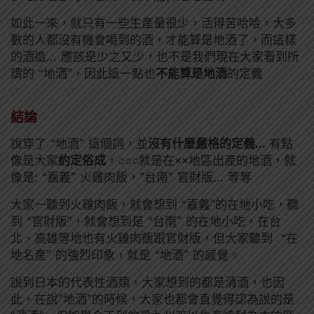
如此一來，就只有一些生產量很少，活得苦哈哈，大多
數的人都沒有機會喝到的酒，才能算是地酒了，而這樣
的酒造… 應該是少之又少，也不是我們現在大家看到所
謂的 “地酒”，因此這一點也
不能算是地酒
的定義
結論
說穿了 “地酒” 這個詞，並
沒有什麼嚴格的定義…
有點
像是大家
約定俗成
，○○○就是在××地區出產的地酒，就
像是: “嘉義” 火雞肉飯，”台南” 官財版… 等等
大家一聽到火雞肉飯，就會想到 “嘉義”的在地小吃，聽
到 “官財版”，就會想到是 “台南” 的在地小吃，在台
北、高雄等地也有火雞肉飯跟官財版，但大家聽到 “在
地名產” 的強烈印象，就是 “地酒” 的感覺。
說到日本的代表性酒類，大家想到的都是清酒，也因
此，在說”地酒”的時候，大家也都會直覺得認為說的是