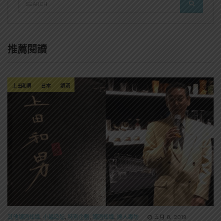
SEARCH
FOR:
推薦閱讀
上田和男
日本
調酒
其他調酒知識
,
小編遊記
,
特別企劃
,
調酒知識
,
達人專訪
五月 8, 2019