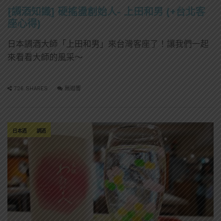
[調酒知識] 硬搖盪創始人- 上田和男 (+台北客
座心得)
日本調酒大師「上田和男」來台灣客座了！讓我們一起
來看看大師的風采～
726 SHARES
無迴響
日本酒
調酒