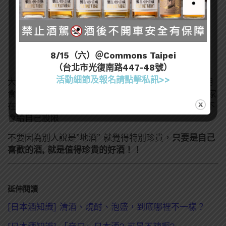
8/15（六）＠Commons Taipei
（台北市光復南路447-48號）
活動細節及報名請點擊私訊>>
大多數的日本酒，都會依照生產地消費者的喜好，常用
食物 等習慣，製造出它們認為是最完美的酒，因此大家
在選擇清酒的時候，不要去拘泥於 是不是”地酒”，才不
會給自己設限
不要因為別人說是”地酒” 就覺得特別珍貴，
只要是自己
喜歡的酒, 就是值得珍貴的好酒！！
延伸閱讀
[日本酒知識] 清酒、燒酎、泡盛，到底哪裡不一樣？