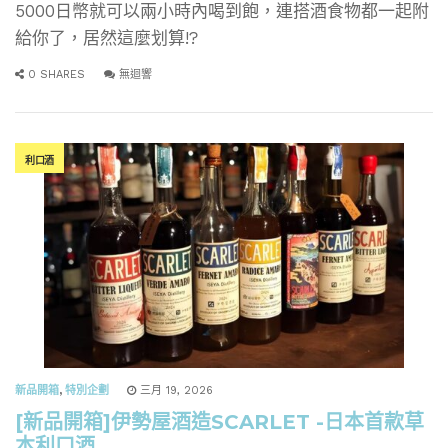
5000日幣就可以兩小時內喝到飽，連搭酒食物都一起附
給你了，居然這麼划算!?
0 SHARES
無迴響
利口酒
新品開箱
,
特別企劃
三月 19, 2026
[新品開箱]伊勢屋酒造SCARLET -日本首款草
本利口酒