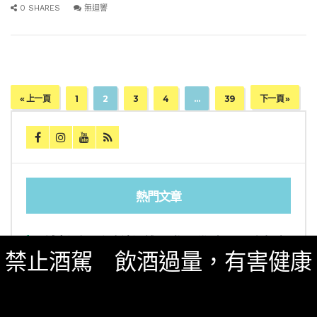
0 SHARES
無迴響
« 上一頁
1
2
3
4
…
39
下一頁 »
熱門文章
[誠實酒記] 和庵清酒舖 – 世界唎酒師冠軍駐店 高
CP值清酒吧（台北市中山區）
禁止酒駕 飲酒過量，有害健康
三得利六Roku琴酒旬系列「柚子雪見」限量登
場！首款罐裝Gin Soda 10月同步上市