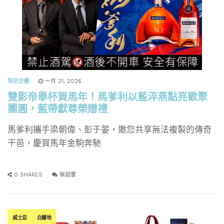
特別企劃
一月 21, 2026
雙影帝舉杯賀馬年！馬爹利以藍淬燕點亮歡聚
團圓，藍帶獻尊榮贈禮
馬爹利攜手梁朝偉、彭于晏，邀您共享無法複製的傳奇
干邑，慶賀馬年金駒奔馳
0 SHARES
無迴響
威士忌
白蘭地