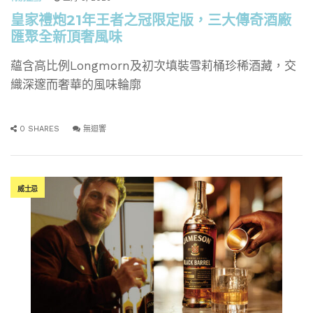
皇家禮炮21年王者之冠限定版，三大傳奇酒廠
匯聚全新頂奢風味
蘊含高比例Longmorn及初次填裝雪莉桶珍稀酒藏，交
織深邃而奢華的風味輪廓
0 SHARES
無迴響
威士忌