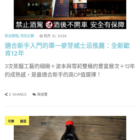
新品開箱
,
特別企劃
四月 21, 2026
適合新手入門的單一麥芽威士忌推薦：全新歐
肯12年
3次蒸餾工藝的細緻＋波本與雪莉雙桶的豐富層次＋12年
的成熟感，是最適合新手的高CP值選擇！
0 SHARES
無迴響
可樂
調酒