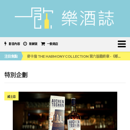
影音內容
新鮮貨
一飲商店
美國正式恢復蘇格蘭威士忌零關稅！烈酒產業再次迎來重磅利多
注目焦點
麥卡倫 THE HARMONY COLLECTION 第六版最終章 -《椰風煖韻》
角嗨尬炸物X爽快這一步，角瓶攜手頂呱呱 全新套餐限時登場
「MONSTER NIGHT OUT 魔爪特調之夜」盛夏刮起派對旋風！
三得利六ROKU琴酒旬系列「柚子雪見」限量登場！首款罐裝GIN SODA 10月同步上市
特別企劃
美國正式恢復蘇格蘭威士忌零關稅！烈酒產業再次迎來重磅利多
麥卡倫 THE HARMONY COLLECTION 第六版最終章 -《椰風煖韻》
威士忌