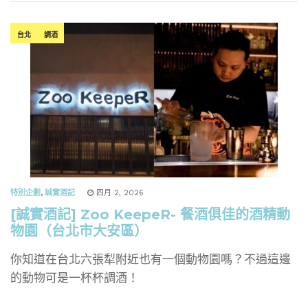
台北
調酒
特別企劃
,
誠實酒記
四月 2, 2026
[誠實酒記] Zoo KeepeR- 餐酒俱佳的酒精動
物園（台北市大安區）
你知道在台北六張犁附近也有一個動物園嗎？不過這邊
的動物可是一杯杯調酒！