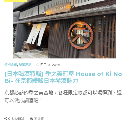
特別企劃
,
誠實酒記
四月 9, 2026
[日本喝酒特輯] 季之美町屋 House of Ki No
Bi- 在京都體驗日本琴酒魅力
京都必訪的季之美基地，各種限定款都可以喝得到，還
可以做成調酒喔！
0 SHARES
無迴響