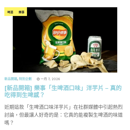
啤酒
樂事
新品開箱
,
特別企劃
一月 7, 2026
[新品開箱] 樂事「生啤酒口味」洋芋片 – 真的
吃得到生啤感？
近期這款「生啤酒口味洋芋片」在社群媒體中引起熱烈
討論，但最讓人好奇的是：它真的能複製生啤酒的味道
嗎？