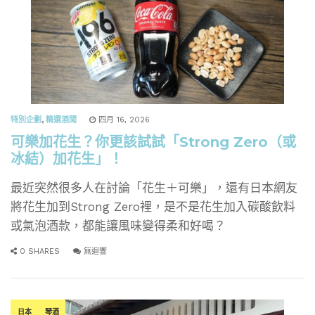
特別企劃
,
精選酒聞
四月 16, 2026
可樂加花生？你更該試試「Strong Zero（或
冰結）加花生」！
最近突然很多人在討論「花生＋可樂」，還有日本網友
將花生加到Strong Zero裡，是不是花生加入碳酸飲料
或氣泡酒款，都能讓風味變得柔和好喝？
0 SHARES
無迴響
日本
琴酒