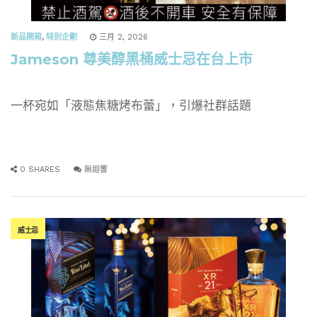
新品開箱
,
特別企劃
三月 2, 2026
Jameson 尊美醇黑桶威士忌在台上市
一杯宛如「液態焦糖烤布蕾」，引爆社群話題
0 SHARES
無迴響
威士忌