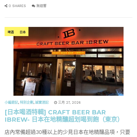
0 SHARES
無迴響
啤酒
日本
小編遊記
,
特別企劃
,
誠實酒記
三月 27, 2026
[日本喝酒特輯] CRAFT BEER BAR
IBREW- 日本在地精釀超划喝到飽（東京）
店內常備超過30種以上的少見日本在地精釀品項，只要