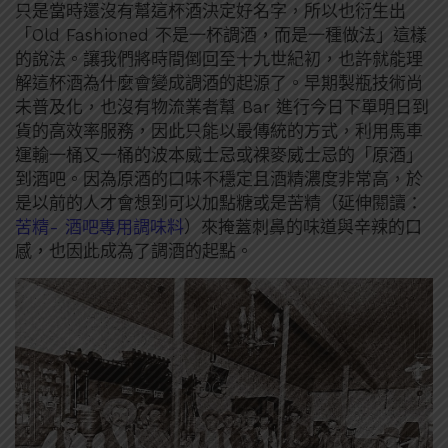
只是當時還沒有幫這杯酒決定好名字，所以也衍生出
「Old Fashioned 不是一杯調酒，而是一種做法」這樣
的說法。讓我們將時間倒回至十九世紀初，也許就能理
解這杯酒為什麼會變成調酒的起源了。早期製瓶技術尚
未普及化，也沒有物流業者幫 Bar 進行今日下單明日到
貨的高效率服務，因此只能以最傳統的方式，利用馬車
運輸一桶又一桶的波本威士忌或裸麥威士忌的「原酒」
到酒吧。因為原酒的口味不穩定且酒精濃度非常高，於
是以前的人才會想到可以加點糖或是苦精（延伸閱讀：
苦精- 酒吧專用調味料
）來掩蓋刺鼻的味道與辛辣的口
感，也因此成為了調酒的起點。