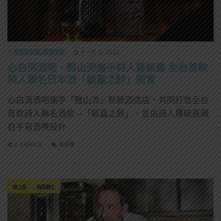
台灣酒圈新聞
,
精選酒聞
十一月 2, 2023
心白清酒吧、雅山流攜手詩人羅毓嘉 全台首款
詩人聯名日本酒「毓嘉之醉」開賣
心白清酒吧攜手「雅山流」新藤酒造店，共同打造全台
首款詩人聯名酒款—「毓嘉之醉」，並由詩人羅毓嘉親
自手寫酒標設計
0 SHARES
無迴響
威士忌
高原騎士