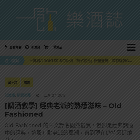
影音內容
新鮮貨
一飲商店
萬眾敲碗如期回歸！SUNMAI金色三麥3度攜手花蓮瓜農品牌「阿強西瓜」
三得利六ROKU琴酒旬系列「柚子雪見」限量登場！首款罐裝GIN SODA 10月同步上市
注目焦點
美國正式恢復蘇格蘭威士忌零關稅！烈酒產業再次迎來重磅利多
大摩DALMORE典藏珍稀年份系列全新力作，VINTAGE 2010攜手VINTAGE 2006
ABSOLUT 攜手 TABASCO® 重磅跨界，辣味伏特加7月強勢登台一口重擊味蕾
萬眾敲碗如期回歸！SUNMAI金色三麥3度攜手花蓮瓜農品牌「阿強西瓜」
威士忌
調酒
三得利六ROKU琴酒旬系列「柚子雪見」限量登場！首款罐裝GIN SODA 10月同步上市
知識庫
,
精選酒聞
十二月 27, 2017
[調酒教學] 經典老派的熟悉滋味 – Old
Fashioned
Old Fashioned 的中文譯名固然俗氣，但卻是經典調酒
中的經典，這股有點老派的風潮，直到現在仍持續延燒