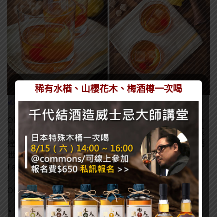
稀有水楢、山櫻花木、梅酒樽一次喝
圖片來源
Old Fashioned 不僅在整個調酒歷史上具有時代意義，
在味道上，也是許多人的共同記憶。調酒師用這杯酒表
達對於調酒的態度，酒客們則用這杯調酒，開啟了調酒
世界的大門。下次去酒吧時，記得嘗試看看 Old
Fashioned，或許它會成為你在酒吧裡的新歡！
Old Fashioned 作法：
波本或裸麥威士忌 1.5 oz – 2 oz