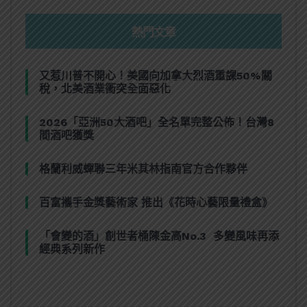
熱門文章
又惹川普不開心！美國向加拿大烈酒重課50%關
稅，北美酒業衝突全面惡化
2026「亞洲50大酒吧」全名單完整公佈！台灣8
間酒吧獲獎
格蘭利威蟬聯三年米其林指南官方合作夥伴
百富攜手金獎藝術家 推出《花時心藝限量禮盒》
「會變的酒」創世者桶陳金高No.3 多變風味再添
經典系列新作