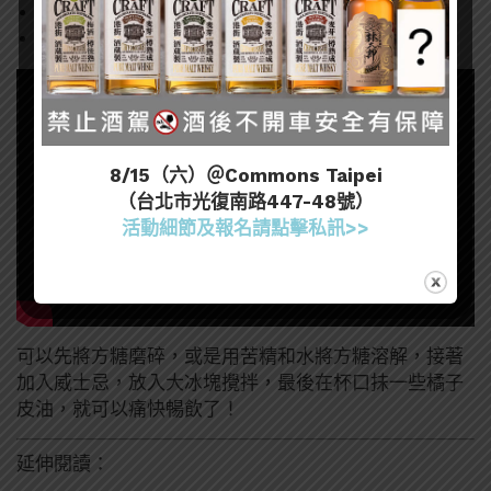
方糖一顆（可以依個人喜好減少糖量）
安格氏苦精 少許
8/15（六）＠Commons Taipei
（台北市光復南路447-48號）
活動細節及報名請點擊私訊>>
可以先將方糖磨碎，或是用苦精和水將方糖溶解，接著
加入威士忌，放入大冰塊攪拌，最後在杯口抹一些橘子
皮油，就可以痛快暢飲了！
延伸閱讀：