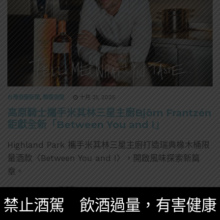
台灣酒圈新聞
,
精選酒聞
十月 21, 2025
高原騎士攜手米其林三星主廚Björn Frantzén
鉅獻全新「Between You and I」
Highland Park 攜手米其林三星主廚打造瑞典橡木桶限
量酒款〈Between You and I〉，開啟風味探索新篇
章。
0 SHARES
無迴響
禁止酒駕 飲酒過量，有害健康