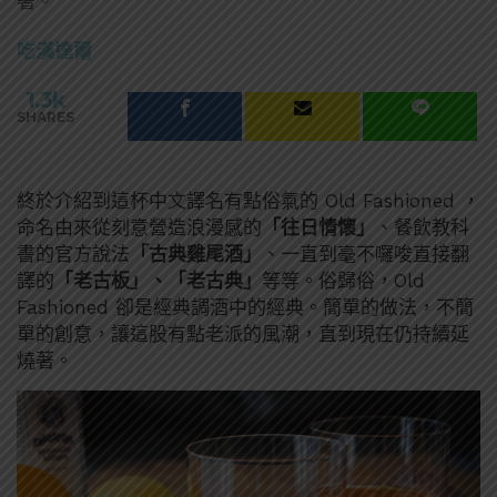
著。
吃漢達爾
1.3k
SHARES
終於介紹到這杯中文譯名有點俗氣的 Old Fashioned ，
命名由來從刻意營造浪漫感的
「往日情懷」
、餐飲教科
書的官方說法
「古典雞尾酒」
、一直到毫不囉唆直接翻
譯的
「老古板」、「老古典」
等等。俗歸俗，Old
Fashioned 卻是經典調酒中的經典。簡單的做法，不簡
單的創意，讓這股有點老派的風潮，直到現在仍持續延
燒著。