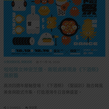
台灣酒圈新聞
,
精選酒聞
十一月 18, 2025
啦啦隊女神安芝儇、南珉貞將現身《下酒祭》
展廚藝
高流四週年壓軸登場！《下酒祭》《聖誕趴》融合韓風
美食與歐式市集，打造港灣冬日音樂盛宴。
0 SHARES
無迴響