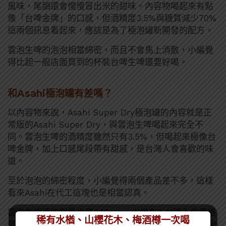
風味，尾韻還會慢慢冒出米的甜味。內容物喝起來有點
像「台啤金牌」的口感，但酒精度3.5%與糖質減少70%
這兩個訊息看起來，應該是為了極泡罐新開發的配方。
雲泡生啤的泡泡相當綿密，而且不會馬上消散，小編覺
得比起一般店面買到的杯裝台啤生啤還要好喝。
和Asahi極泡罐有差嗎？
以內容物來說，Asahi Super Dry極泡罐的內容就是正
常版的Asahi Super Dry，與雲泡生啤喝起來完全不
同。雲泡生啤的酒精度雖然只有3.5%，但喝起來極像台
啤金牌，加上口感尾段帶有甜感，是台灣人會喜歡的味
道。
至於泡泡的綿密程度，小編覺得兩個產品差不多，這樣
看來Asahi在代工這塊也是相當認真。
雲泡生啤酒的容量也是340mL，小編在7-11購入的價格
稀有水楢、山櫻花木、梅酒樽一次喝
是$48，現在還有兩瓶$89的優惠活動。雖說比起正宗台