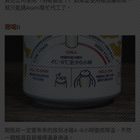
其他公司使用（怕被偷走？）如果要使用極泡罐技術，
就只能請Asahi幫忙代工了。
開喝!!
開瓶前一定要乖乖的放到冰箱4-6小時徹底降溫，不然
一開瓶很容易噴得滿身泡沫。