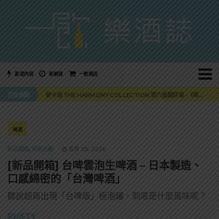
影音內容
新鮮貨
一飲商店
美國正式恢復蘇格蘭威士忌零關稅！烈酒產業再次迎來重磅利多
注目焦點
麥卡倫 THE HARMONY COLLECTION 第六版最終章 -《椰風煖韻》
角嗨尬炸物X爽快這一步，角瓶攜手頂呱呱 全新套餐限時登場
「MONSTER NIGHT OUT 魔爪特調之夜」盛夏刮起派對旋風！
三得利六ROKU琴酒旬系列「柚子雪見」限量登場！首款罐裝GIN SODA 10月同步上市
美國正式恢復蘇格蘭威士忌零關稅！烈酒產業再次迎來重磅利多
啤酒
麥卡倫 THE HARMONY COLLECTION 第六版最終章 -《椰風煖韻》
新品開箱
,
特別企劃
五月 28, 2026
[新品開箱] 台啤雲泡生啤酒 – 日本製造、
口感綿密的「台灣啤酒」
聽說超商出現「台啤版」極泡罐，到底是什麼風味呢？
RUSTY