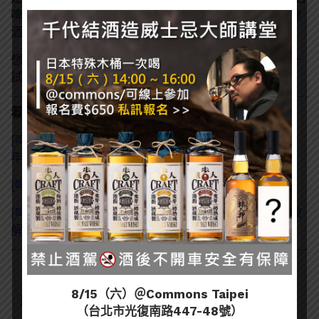
啤的價格要貴了不少，但這明明就是日本製造的進口啤
酒，以價格來說不算貴。
想喝喝看「日本製造」的台啤嗎？小編覺得相當值得一
試！
看了這篇的人也看了：
[啤酒知識] 全球最古老 10 間啤酒館：細數那些營運千
年的傳奇酒館
[啤酒知識]天使環 Angel Ring：高品質啤酒象徵
[啤酒知識] 生啤酒比較好喝？什麼是生啤酒與迷思大破
解！
8/15（六）＠Commons Taipei
訂閱一飲樂酒誌電子報
（台北市光復南路447-48號）