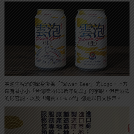
雲泡生啤酒的罐身掛著「Taiwan Beer」的Logo，上方
還有著小小「台灣啤酒100週年紀念」的字眼，但是酒款
的形容詞、以及「糖質3.5% off」卻是以日文標示。