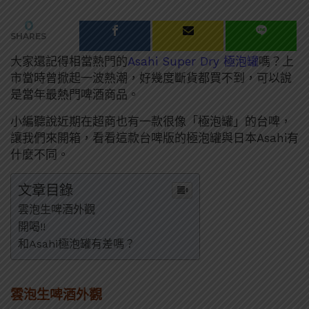
0
SHARES
大家還記得相當熱門的
Asahi Super Dry 極泡罐
嗎？上
市當時曾掀起一波熱潮，好幾度斷貨都買不到，可以說
是當年最熱門啤酒商品。
小編聽說近期在超商也有一款很像「極泡罐」的台啤，
讓我們來開箱，看看這款台啤版的極泡罐與日本Asahi有
什麼不同。
文章目錄
雲泡生啤酒外觀
開喝!!
和Asahi極泡罐有差嗎？
雲泡生啤酒外觀