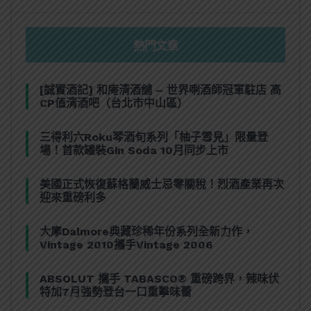
熱門文章
[誠實酒記] 和庵清酒舖 – 世界唎酒師冠軍駐店 高
CP值清酒吧（台北市中山區）
三得利六Roku琴酒旬系列「柚子雪見」限量登
場！首款罐裝Gin Soda 10月同步上市
美國正式恢復蘇格蘭威士忌零關稅！烈酒產業再次
迎來重磅利多
大摩Dalmore典藏珍稀年份系列全新力作，
Vintage 2010攜手Vintage 2006
ABSOLUT 攜手 TABASCO® 重磅跨界，辣味伏
特加7月強勢登台一口重擊味蕾