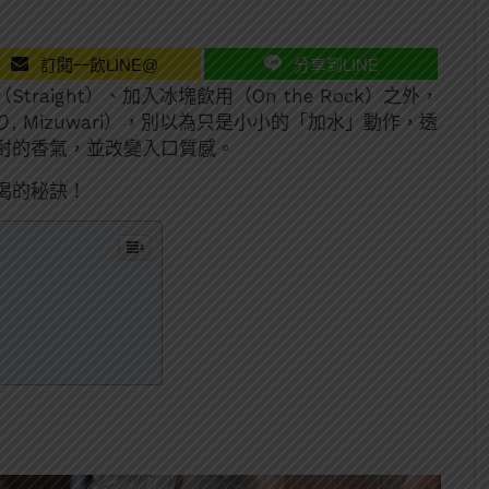
訂閱一飲LINE@
分享到LINE
aight）、加入冰塊飲用（On the Rock）之外，
 Mizuwari），別以為只是小小的「加水」動作，透
酎的香氣，並改變入口質感。
喝的秘訣！