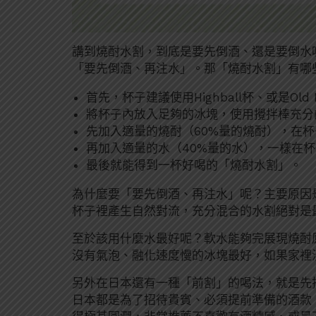
講到燒酎水割，到底是要先倒酒、還是要倒水
「要先倒酒、再注水」。那「燒酎水割」有哪
首先，杯子建議使用Highball杯、或是Old F
將杯子內放入足夠的冰塊，使用攪拌棒充分
先加入適量的燒酎（60%量的燒酎），在
再加入適量的水（40%量的水），一樣在
最後就能得到一杯好喝的「燒酎水割」。
為什麼要「要先倒酒、再注水」呢？主要原因
杯子裡產生自然對流，充分混合的水割絕對是
至於該用什麼水最好呢？軟水能夠完展現燒酎
沒有氣泡、融化速度慢的冰塊最好，如果家裡
另外在日本還有一種「前割」的喝法，就是先把
日本都是為了招待貴賓、必須提前準備的酒款