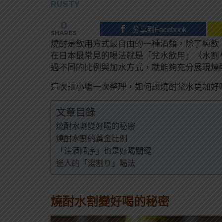
RUSTY
0
分享到Facebook
SHARES
燒酎是飲用方式最自由的一種酒類，除了純飲（Str
在日本最常見的喝法就是「兌水飲用」（水割り,
過不同的比例與加水方式，就能夠充分展現燒
這次讓小編一次整理，如何讓燒酎兌水更加好
文章目錄
燒酎水割變好喝的秘密
燒酎水割的黃金比例
「注酒順序」也是好喝關鍵
迷人的「湯割り」喝法
燒酎水割變好喝的秘密