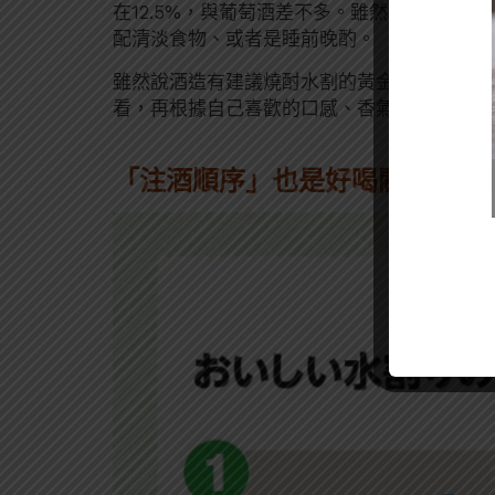
在12.5%，與葡萄酒差不多。雖然酒精更低
配清淡食物、或者是睡前晚酌。
雖然說酒造有建議燒酎水割的黃金比例，但不
看，再根據自己喜歡的口感、香氣調整比例，
「注酒順序」也是好喝關鍵