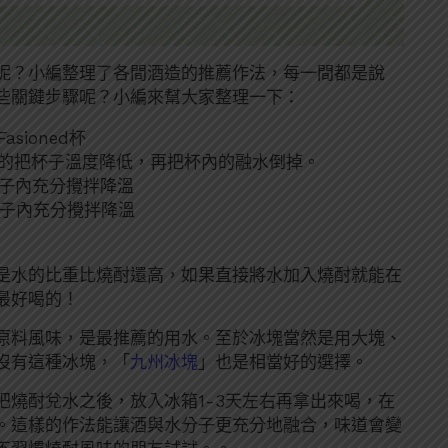
呢？小編整理了各間酒造的推薦作法，每一間都是說
些關鍵步驟呢？小編來幫大家整理一下：
asioned杯
的把杯子溫度降低，再把杯內的融水倒掉。
杯子內充分攪拌降溫
杯子內充分攪拌降溫
是水的比重比燒酎還高，如果直接將水加入燒酎就能在
最好喝的！
原料風味，是最推薦的用水。至於冰塊當然是用大塊、
沒有這種冰塊，「
九州冰塊
」也是相當好的選擇。
燒酎兌水之後，放入冰箱1-3天左右再拿出來喝，在
。這樣的作法能讓酒與水分子更充分地融合，味道會變