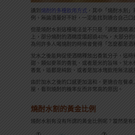
講到
燒酎的多種飲用方式
，其中「燒酎水割」
例，無論酒量好不好，一定能找到適合自己口
但是燒酎水割這種喝法並不只是「調整酒精濃
上，部分燒酎的酒精度還超過40%，大部分
為何許多人喝燒酎的時候會覺得「怎麼都是酒
兌水之後能夠促使酒精釋放出香氣分子，這時
甜、類似麥茶的香氣、或者是米的旨味。兌水
香氣，這都是純飲、或者是加冰塊飲用無法感
由於加水之後的口感更加溫和，更適合在餐桌
屋，看到燒酎的機率反而非常高的原因。
燒酎水割的黃金比例
燒酎水割有沒有所謂的黃金比例呢？當然是有