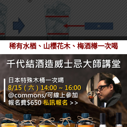
稀有水楢、山櫻花木、梅酒樽一次喝
酎：水＝6：4」是最推薦的黃金比例。相對於純飲或
，還能夠充分感受燒酎本身風味。對於酒廠來說，兌水
能充分品味原料香氣，還能由口中感受到燒酎的醇厚感
酎酒精度是25%，經過這個比例稀釋後，酒精度就能
。
建議從「5：5」開始，依這個比例兌水後的酒精度落