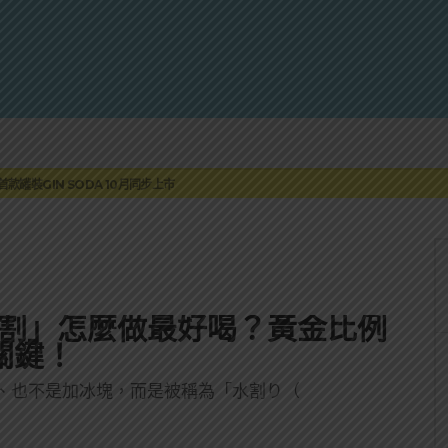
蓮瓜農品牌「阿強西瓜」
罐裝GIN SODA 10月同步上市
來重磅利多
 2010攜手VINTAGE 2006
伏特加7月強勢登台一口重擊味蕾
蓮瓜農品牌「阿強西瓜」
罐裝GIN SODA 10月同步上市
水割」怎麼做最好喝？黃金比例
關鍵！
、也不是加冰塊，而是被稱為「水割り（