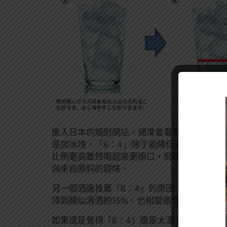
進入日本的燒酎網站，通常會看到酒廠說「燒
是加冰塊，「6：4」除了能降低酒精刺激感
比例更高雖然喝起來更順口，但這個比例不僅
與來自原料的甜味。
另一個酒廠推薦「6：4」的原因，是一般的燒
降到類似清酒的15%，也相當適合與日料搭配
如果還是覺得「6：4」還是太濃？那酒造都會