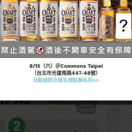
、口感更柔和，但仍保留燒酎特有香味輪廓，相當適合搭
表示一定得這樣喝不可。可以先依據酒造的建議喝喝
只要自己覺得好喝，每種兌水比例都是「黃金比例」。
8/15（六）＠Commons Taipei
（台北市光復南路447-48號）
活動細節及報名請點擊私訊>>