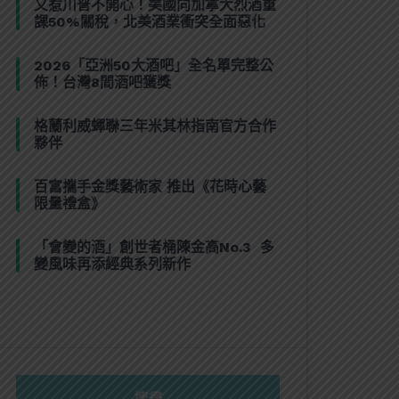
又惹川普不開心！美國向加拿大烈酒重
課50%關稅，北美酒業衝突全面惡化
2026「亞洲50大酒吧」全名單完整公
佈！台灣8間酒吧獲獎
格蘭利威蟬聯三年米其林指南官方合作
夥伴
百富攜手金獎藝術家 推出《花時心藝
限量禮盒》
「會變的酒」創世者桶陳金高No.3 多
變風味再添經典系列新作