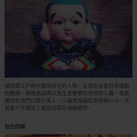
據說是江戶時代實際存在的人物，正襟危坐並且有禮貌
的敬禮，被視為招客以及生意繁榮的吉祥物人偶，常被
擺放於店門口吸引客人，小編覺得福助長得很chill，尤
其是八字眉加上長長的耳朵滿療癒的~
仙台四郎