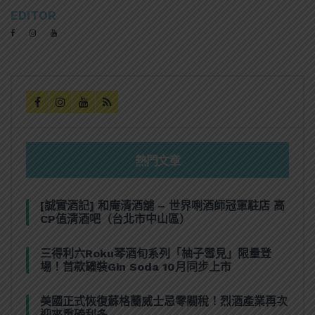
EDITOR
熱門文章
[誠實酒記] 和庵清酒舖 – 世界唎酒師冠軍駐店 高
CP值清酒吧（台北市中山區）
三得利六Roku琴酒旬系列「柚子雪見」限量登
場！首款罐裝Gin Soda 10月同步上市
美國正式恢復蘇格蘭威士忌零關稅！烈酒產業再次
迎來重磅利多