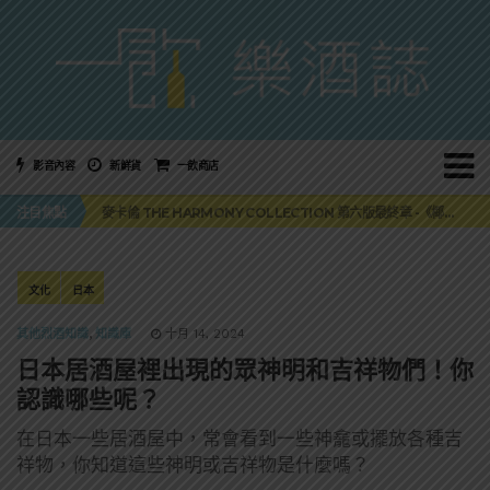
影音內容
新鮮貨
一飲商店
美國正式恢復蘇格蘭威士忌零關稅！烈酒產業再次迎來重磅利多
麥卡倫 THE HARMONY COLLECTION 第六版最終章 -《椰風煖韻》
注目焦點
角嗨尬炸物X爽快這一步，角瓶攜手頂呱呱 全新套餐限時登場
「MONSTER NIGHT OUT 魔爪特調之夜」盛夏刮起派對旋風！
三得利六ROKU琴酒旬系列「柚子雪見」限量登場！首款罐裝GIN SODA 10月同步上市
美國正式恢復蘇格蘭威士忌零關稅！烈酒產業再次迎來重磅利多
麥卡倫 THE HARMONY COLLECTION 第六版最終章 -《椰風煖韻》
文化
日本
其他烈酒知識
,
知識庫
十月 14, 2024
日本居酒屋裡出現的眾神明和吉祥物們！你
認識哪些呢？
在日本一些居酒屋中，常會看到一些神龕或擺放各種吉
祥物，你知道這些神明或吉祥物是什麼嗎？