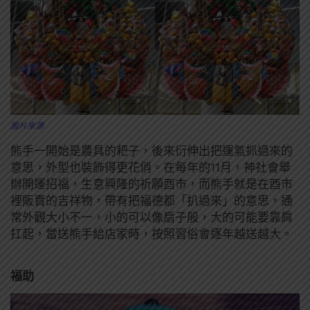
圖片來源
熊手一開始是農具的耙子，後來衍伸出把運氣抓過來的
意思，外型也裝飾得更花俏。在每年的11月，神社會舉
辦開運招福，生意興隆的祈願酉市，而熊手就是在酉市
裡販賣的吉祥物，帶有把福德都「扒過來」的意思，通
常外觀大小不一，小的可以像扇子般，大的可能要靠肩
扛起，當送熊手給店家時，按照習俗會逐年越送越大。
福助