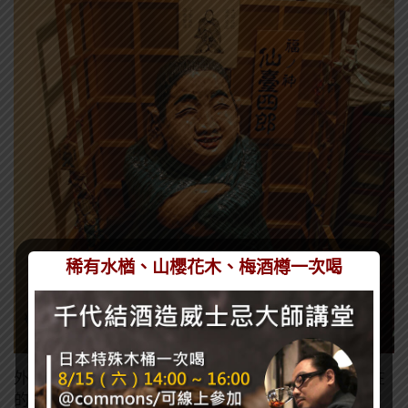
稀有水楢、山櫻花木、梅酒樽一次喝
外觀為一位跪坐面容笑呵呵的男子，這也是個實際存在
的人物(從江戶到明治時代)，據說只要是仙台四郎造訪