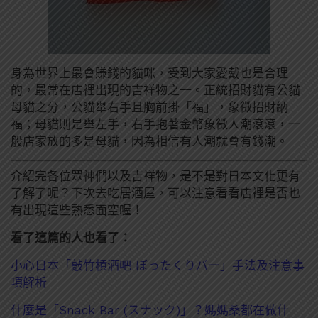
身為世界上最會賺錢的貓咪，受到大家愛戴也是合理
的，最常在店裡出現的吉祥物之一。正統招財貓有公貓
母貓之分，公貓舉右手且胸前掛「福」，象徵招財納
福；母貓則是舉左手，右手抱著金幣象徵人潮滾滾，一
般店家放的多是母貓，因為相信有人潮就會有錢潮。
介紹完各位眾神們以及吉祥物，是不是對日本文化更有
了解了呢？下次去吃居酒屋，可以注意看看店裡是否也
有出現這些熟悉面空喔！
看了這篇的人也看了：
小心日本「敲竹槓酒吧 ぼったくりバー」手法及注意事
項解析
什麼是「Snack Bar (スナック)」？媽媽桑都在做什