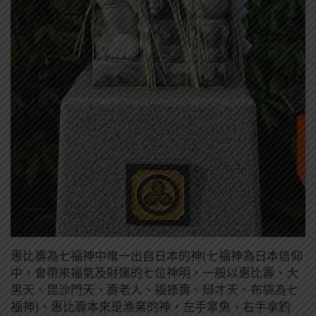
惠比壽為七福神中唯一出自日本的神(七福神為日本信仰
中，會帶來福氣及財運的七位神明，一般以惠比壽、大
黑天、毘沙門天、壽老人、福祿壽、辯才天、布袋為七
福神)，惠比壽本來是漁業的神，左手拿魚，右手拿釣