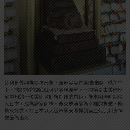
比利肯外觀為嬰孩形象，頭部尖尖有著眯咪眼、嘴角往
上、據說搔它腳底就可以實現願望。一開始是由美國密
蘇里州的一位美術教師所創作的角色，後來明治時期傳
入日本，成為店家商標。後來更演變為幸福的象徵，能
帶來好運，在日本以大阪市通天閣裡的第二代比利肯神
像最為出名。