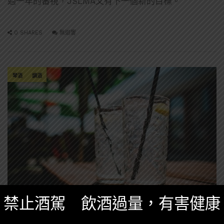
過一年的審視，JSLMA又有下一個新的目標。
0 SHARES
無迴響
琴酒
調酒
禁止酒駕 飲酒過量，有害健康
知識庫
,
經典調酒介紹
,
調酒知識
七月 7, 2022