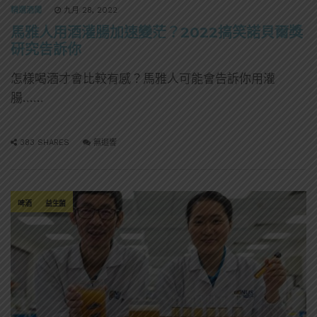
精選酒聞
九月 28, 2022
馬雅人用酒灌腸加速變茫？2022搞笑諾貝爾獎
研究告訴你
怎樣喝酒才會比較有感？馬雅人可能會告訴你用灌
腸……
383 SHARES
無迴響
啤酒
益生菌