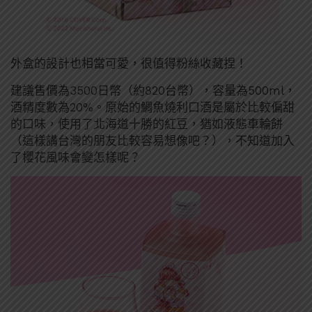
外盒的設計也相當可愛，很值得粉絲收藏捏！
建議售價為3500日幣（約820台幣），容量為500ml，
酒精度數為20%。原始的鯛魚燒利口酒是屬於比較偏甜
的口味，使用了北海道十勝的紅豆，猶如液態車輪餅
（這樣講台灣的朋友比較容易想像吧？），不知道加入
了櫻花風味會變怎樣呢？