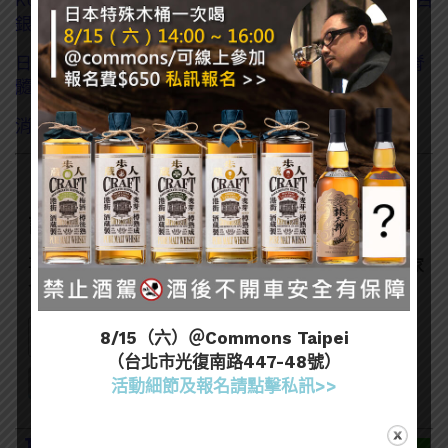
銀諾艾爾、亞綺羅森)
日本KURAND推出「進擊的巨人 瑪雷紅酒」-吉克的脊
髓液？
消息來源
訂閱一飲樂酒誌電子報
喜歡我們的內容嗎？在此訂閱電子報，掌握最新酒聞和獨家
會員優惠吧！
8/15（六）＠Commons Taipei
（台北市光復南路447-48號）
活動細節及報名請點擊私訊>>
104