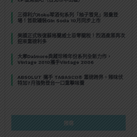
三得利六Roku琴酒旬系列「柚子雪見」限量登
場！首款罐裝Gin Soda 10月同步上市
美國正式恢復蘇格蘭威士忌零關稅！烈酒產業再次
迎來重磅利多
大摩Dalmore典藏珍稀年份系列全新力作，
Vintage 2010攜手Vintage 2006
ABSOLUT 攜手 TABASCO® 重磅跨界，辣味伏
特加7月強勢登台一口重擊味蕾
搜尋