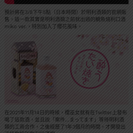
預計將在3/8下午5點（日本時間）於明利酒類的官網販
售，這一款其實是明利酒類之前就出過的鯛魚燒利口酒
miko ver.，特別加入了櫻花風味。
在2021年11月14日的時候，櫻巫女就有在Twitter上發布
喝了這款酒，並且說「案件…まってます」等待明利酒
類的工商合作，之後經歷了1年3個月的時間，才開發出