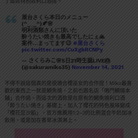
了這款特別款利口酒捏。
屋台さくら本日のメニュー
(^_ ̫ _^)🍂🌸
明利酒類さんに頂いた
酔うたい焼きも最高でしたにぇ🙏
案件…まってます😉
#屋台さくら
pic.twitter.com/CuXgbRCNPy
— さくらみこ🌸5日21時生誕LIVE🎂
(@sakuramiko35)
November 14, 2021
不得不說這個真的是很適合櫻巫女的合作捏！Miko最喜
歡的東西之一就是鯛魚燒，之前也跟名店「鳴門鯛燒本
舗」合作過。而這次的酒款是在原有的鯛魚燒利口酒
「酔うたい焼き」基礎上，加入了櫻花的特色風味變成
「櫻花豆沙餡」，官方推薦用1:2~3的比例混合牛奶加冰
飲用，或是加在香草冰淇淋上。