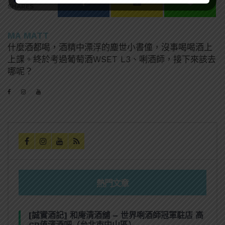
SHARES
MA MATT
什麼酒都喝，酒精中漂浮的塵世小書僮，沒事喝喝酒上
上課。終於考過葡萄酒WSET L3、唎酒師，接下來該去
哪呢？
熱門文章
[誠實酒記] 和庵清酒舖 – 世界唎酒師冠軍駐店 高
CP值清酒吧（台北市中山區）