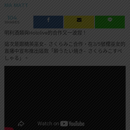
MA MATT
104
SHARES
明利酒類與Hololive的合作又一波捏！
這次是跟精英巫女- さくらみこ合作，在3/5號櫻巫女的
直播中宣布推出這款「酔うたい焼き- さくらみこすぺ
しゃる」。