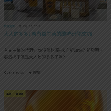
精選酒聞
七月 29, 2017
大人的多多! 含有益生菌的酸啤研發成功!
有益生菌的啤酒?! 你沒聽錯喔~來自新加坡的新發明，
那這樣不就是大人喝的多多了嗎?
738 SHARES
無迴響
橘酒
葡萄酒