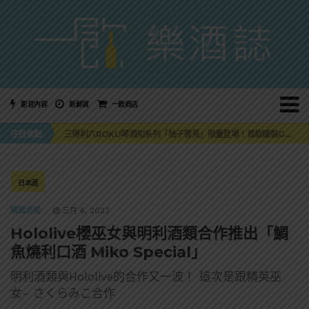
影音內容
新鮮貨
一飲商店
萬眾敲碗如期回歸！SUNMAI金色三麥3度攜手花蓮瓜農品牌「阿強西瓜」
注目焦點
三得利六ROKU琴酒旬系列「柚子雪見」限量登場！首款罐裝GIN SODA 10月同步上市
美國正式恢復蘇格蘭威士忌零關稅！烈酒產業再次迎來重磅利多
大摩DALMORE典藏珍稀年份系列全新力作，VINTAGE 2010攜手VINTAGE 2006
ABSOLUT 攜手 TABASCO® 重磅跨界，辣味伏特加7月強勢登台一口重擊味蕾
萬眾敲碗如期回歸！SUNMAI金色三麥3度攜手花蓮瓜農品牌「阿強西瓜」
日本酒
三得利六ROKU琴酒旬系列「柚子雪見」限量登場！首款罐裝GIN SODA 10月同步上市
精選酒聞
三月 6, 2023
Hololive櫻巫女與明利酒類合作推出「鯛
魚燒利口酒 Miko Special」
明利酒類與Hololive的合作又一波！ 這次是跟精英巫
女- さくらみこ合作