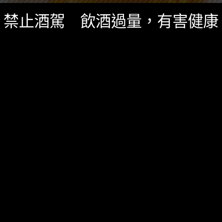
禁止酒駕 飲酒過量，有害健康
精選酒聞
五月 8, 2017
[葡萄酒知識] 大家在講的「橘酒」到底是啥玩
意?
紅酒、白酒、粉紅酒你都知道，那最近大家一直在講的
「橘酒」(Orange Wine)又是啥玩意?
479 SHARES
無迴響