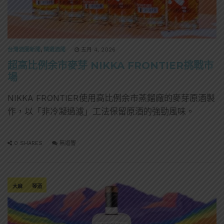
台灣酒圈新聞
,
精選酒聞
五月 4, 2026
超高比例余市麥芽 NIKKA FRONTIER挑戰市
場
NIKKA FRONTIER使用高比例余市蒸餾廠的麥芽原酒製
作，以「非冷凝過濾」工法保留原酒的強勁風味。
0 SHARES
無迴響
大麻
琴酒