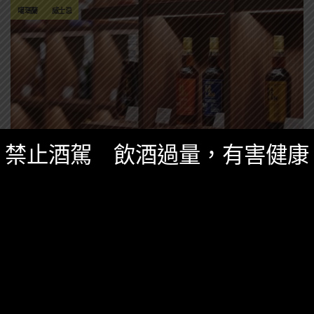
噶瑪蘭
威士忌
禁止酒駕 飲酒過量，有害健康
特別企劃
一月 26, 2022
噶瑪蘭展售中心採購攻略！必買獨家商品與隱
藏品酩服務
噶瑪蘭展售中心不就直營酒專？難不成還有什麼神秘的
好東西？