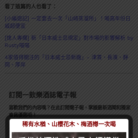
看了這篇的人也看了：
[小編遊記] 一定要去一次「山崎蒸溜所」！喝高年份日
威超便宜
[達人專欄] 新「日本威士忌規定」對市場的影響解析 by
Rusty喵喵
4家值得關注的「日本威士忌新廠」- 津貫、長濱、靜
岡、厚岸
訂閱一飲樂酒誌電子報
喜歡我們的內容嗎？在此訂閱電子報，掌握最新酒聞和獨家
會員優惠吧！
稀有水楢、山櫻花木、梅酒樽一次喝