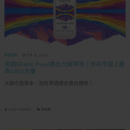
精選酒聞
七月 15, 2020
英國Silent Pool推出大麻琴酒！含有市面上最
高CBD含量
大麻也是草本，加在琴酒裡合情合理吧！
3,655 SHARES
無迴響