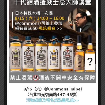
206
SHARES
MA MATT
什麼酒都喝，酒精中漂浮的塵世小書僮，沒事喝喝酒上
上課。終於考過葡萄酒WSET L3、唎酒師，接下來該去
哪呢？
8/15（六）＠Commons Taipei
（台北市光復南路447-48號）
活動細節及報名請點擊私訊>>