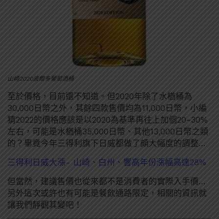
山崎2020波爾多葡萄酒桶
至於價格，目前還不知道。但2020年除了水楢桶為
30,000日幣之外，其餘四款售價均為11,000日幣，小編
猜2022的價格應該是以2020為基準再往上加個20~30%
左右，可能是水楢桶35,000日幣、其他13,000日幣之類
的？畢竟今年三得利旗下日威都做了頗大幅度的調整…
三得利日威大漲- 山崎、白州、響高年份漲幅高達28%
但當然，建議售價也從來都不是消費者的實際入手價…
另外這次或許也有可能是餐飲通路限定，相關的資訊就
讓我們靜觀其變吧！