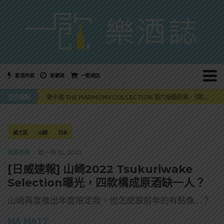
影音內容
新鮮貨
一飲商店
美國正式恢復蘇格蘭威士忌零關稅！烈酒產業再次迎來重磅利多
注目焦點
麥卡倫 THE HARMONY COLLECTION 第六版最終章 -《椰風煖韻》
角嗨尬炸物X爽快這一步，角瓶攜手頂呱呱 全新套餐限時登場
「MONSTER NIGHT OUT 魔爪特調之夜」盛夏刮起派對旋風！
三得利六ROKU琴酒旬系列「柚子雪見」限量登場！首款罐裝GIN SODA 10月同步上市
美國正式恢復蘇格蘭威士忌零關稅！烈酒產業再次迎來重磅利多
威士忌
山崎
日本
麥卡倫 THE HARMONY COLLECTION 第六版最終章 -《椰風煖韻》
精選酒聞
一月 12, 2022
[日威速報] 山崎2022 Tsukuriwake
Selection曝光，四款構成原酒缺一人？
山崎再度推出年度限定款，但怎麼跟前年的有點像…？
MA MATT