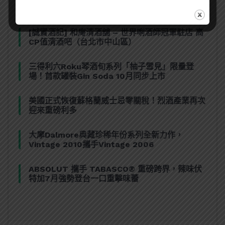
熱門文章
[誠實酒記] 和庵清酒舖 – 世界唎酒師冠軍駐店 高
CP值清酒吧（台北市中山區）
三得利六Roku琴酒旬系列「柚子雪見」限量登
場！首款罐裝Gin Soda 10月同步上市
美國正式恢復蘇格蘭威士忌零關稅！烈酒產業再次
迎來重磅利多
大摩Dalmore典藏珍稀年份系列全新力作，
Vintage 2010攜手Vintage 2006
ABSOLUT 攜手 TABASCO® 重磅跨界，辣味伏
特加7月強勢登台一口重擊味蕾