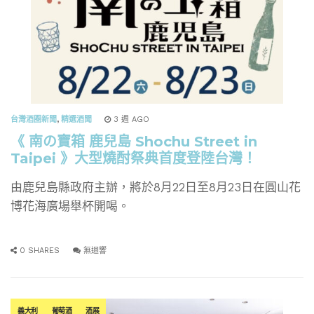
台灣酒圈新聞
,
精選酒聞
3 週 AGO
《 南の寶箱 鹿兒島 Shochu Street in
Taipei 》大型燒酎祭典首度登陸台灣！
由鹿兒島縣政府主辦，將於8月22日至8月23日在圓山花
博花海廣場舉杯開喝。
0 SHARES
無迴響
義大利
葡萄酒
酒展