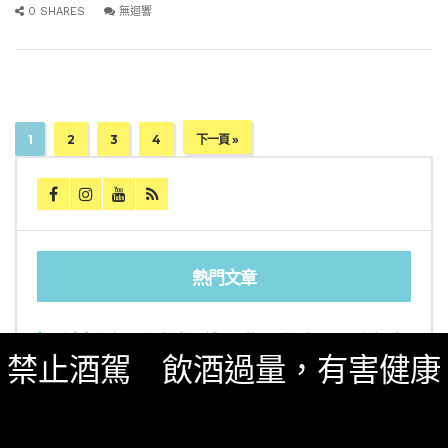
0 SHARES
無迴響
1
2
3
4
下一頁 »
熱門文章
[誠實酒記] 和庵清酒舖 – 世界唎酒師冠軍駐店 高
CP值清酒吧（台北市中山區）
禁止酒駕 飲酒過量，有害健康
三得利六Roku琴酒旬系列「柚子雪見」限量登
場！首款罐裝Gin Soda 10月同步上市