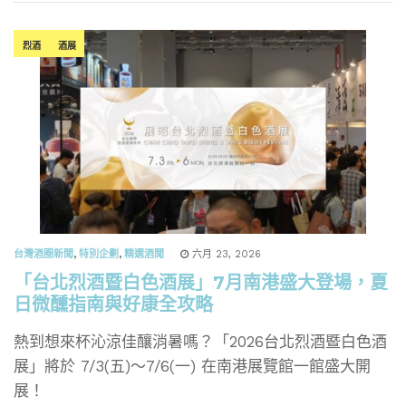
烈酒
酒展
台灣酒圈新聞
,
特別企劃
,
精選酒聞
六月 23, 2026
「台北烈酒暨白色酒展」7月南港盛大登場，夏
日微醺指南與好康全攻略
熱到想來杯沁涼佳釀消暑嗎？「2026台北烈酒暨白色酒
展」將於 7/3(五)～7/6(一) 在南港展覽館一館盛大開
展！