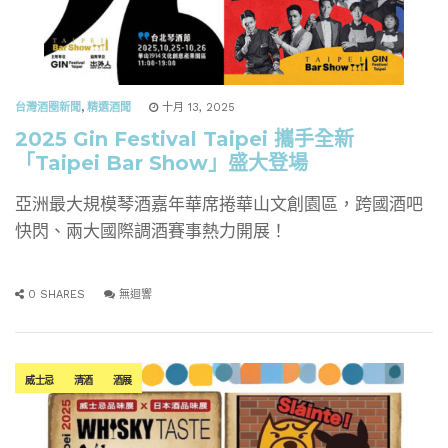
台灣酒圈新聞
,
精選酒聞
十月 13, 2025
2025 Gin Festival Taipei 攜手全新
「Taipei Bar Show」盛大登場
亞洲最大規模琴酒嘉年華席捲華山文創園區，跨國酒吧
快閃、兩大國際調酒賽事熱力開展！
0 SHARES
無迴響
威士忌
清酒
酒展