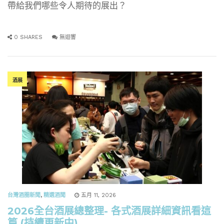
帶給我們哪些令人期待的展出？
0 SHARES
無迴響
酒展
台灣酒圈新聞
,
精選酒聞
五月 11, 2026
2026全台酒展總整理- 各式酒展詳細資訊看這
篇 (持續更新中)