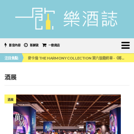
影音內容
新鮮貨
一飲商店
美國正式恢復蘇格蘭威士忌零關稅！烈酒產業再次迎來重磅利多
注目焦點
麥卡倫 THE HARMONY COLLECTION 第六版最終章 -《椰風煖韻》
角嗨尬炸物X爽快這一步，角瓶攜手頂呱呱 全新套餐限時登場
「MONSTER NIGHT OUT 魔爪特調之夜」盛夏刮起派對旋風！
三得利六ROKU琴酒旬系列「柚子雪見」限量登場！首款罐裝GIN SODA 10月同步上市
酒展
美國正式恢復蘇格蘭威士忌零關稅！烈酒產業再次迎來重磅利多
麥卡倫 THE HARMONY COLLECTION 第六版最終章 -《椰風煖韻》
酒展