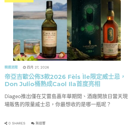
精選酒聞
四月 27, 2026
帝亞吉歐公佈3款2026 Fèis Ìle限定威士忌，
Don Julio桶熟成Caol Ila首度亮相
Diageo推出僅在艾雷島嘉年華期間、酒廠開放日當天現
場販售的限量威士忌，你最想收的是哪一瓶呢？
0 SHARES
無迴響