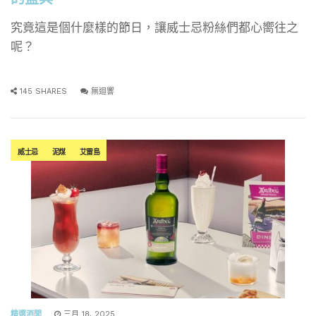
究竟這是個什麼樣的節日，讓威士忌粉絲們都心嚮往之
呢？
145 SHARES
無迴響
威士忌
泥煤
艾雷島
精選酒聞
三月 18, 2025