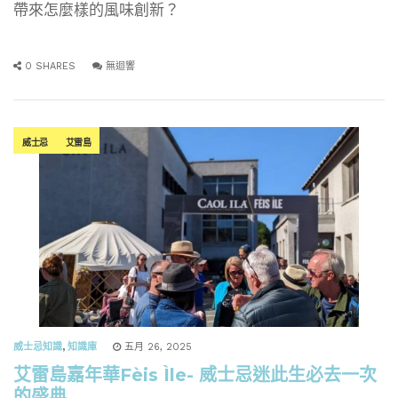
帶來怎麼樣的風味創新？
0 SHARES
無迴響
威士忌
艾雷島
威士忌知識
,
知識庫
五月 26, 2025
艾雷島嘉年華Fèis Ìle- 威士忌迷此生必去一次
的盛典