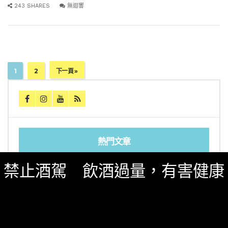
243 SHARES
無迴響
1
2
下一頁 »
熱門文章
禁止酒駕 飲酒過量，有害健康
又惹川普不開心！美國向加拿大烈酒重課50%關
稅，北美酒業衝突全面惡化
2026「亞洲50大酒吧」全名單完整公佈！台灣8
間酒吧獲獎