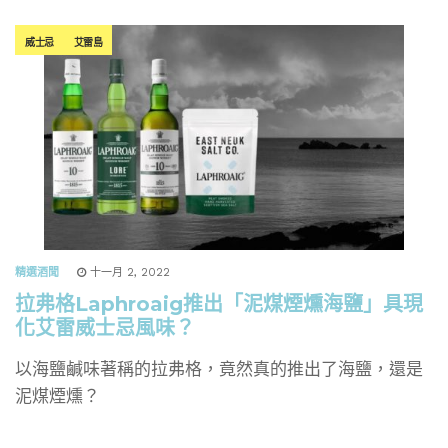
威士忌
艾雷島
精選酒聞
十一月 2, 2022
拉弗格Laphroaig推出「泥煤煙燻海鹽」具現
化艾雷威士忌風味？
以海鹽鹹味著稱的拉弗格，竟然真的推出了海鹽，還是
泥煤煙燻？