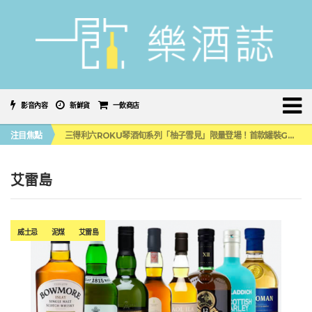
影音內容
新鮮貨
一飲商店
萬眾敲碗如期回歸！SUNMAI金色三麥3度攜手花蓮瓜農品牌「阿強西瓜」
注目焦點
三得利六ROKU琴酒旬系列「柚子雪見」限量登場！首款罐裝GIN SODA 10月同步上市
美國正式恢復蘇格蘭威士忌零關稅！烈酒產業再次迎來重磅利多
大摩DALMORE典藏珍稀年份系列全新力作，VINTAGE 2010攜手VINTAGE 2006
ABSOLUT 攜手 TABASCO® 重磅跨界，辣味伏特加7月強勢登台一口重擊味蕾
艾雷島
萬眾敲碗如期回歸！SUNMAI金色三麥3度攜手花蓮瓜農品牌「阿強西瓜」
三得利六ROKU琴酒旬系列「柚子雪見」限量登場！首款罐裝GIN SODA 10月同步上市
威士忌
泥煤
艾雷島