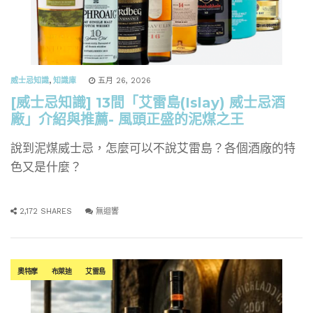
威士忌知識
,
知識庫
五月 26, 2026
[威士忌知識] 13間「艾雷島(Islay) 威士忌酒
廠」介紹與推薦- 風頭正盛的泥煤之王
說到泥煤威士忌，怎麼可以不說艾雷島？各個酒廠的特
色又是什麼？
2,172 SHARES
無迴響
奧特摩
布萊迪
艾雷島