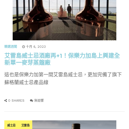
精選酒聞
十月 6, 2023
艾雷島威士忌酒廠再+1！保樂力加島上興建全
新單一麥芽蒸餾廠
這也是保樂力加第一間艾雷島威士忌，更加完備了旗下
蘇格蘭威士忌產品線
0 SHARES
無迴響
威士忌
艾雷島