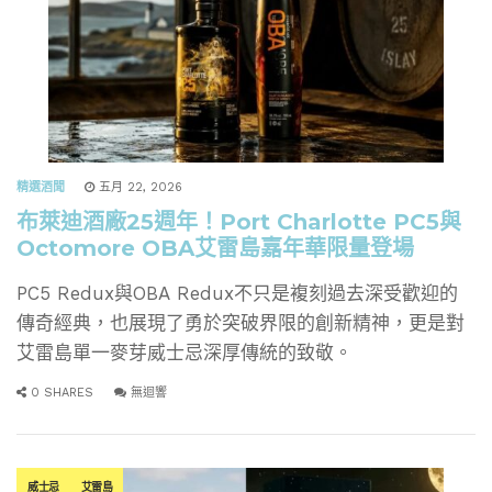
精選酒聞
五月 22, 2026
布萊迪酒廠25週年！Port Charlotte PC5與
Octomore OBA艾雷島嘉年華限量登場
PC5 Redux與OBA Redux不只是複刻過去深受歡迎的
傳奇經典，也展現了勇於突破界限的創新精神，更是對
艾雷島單一麥芽威士忌深厚傳統的致敬。
0 SHARES
無迴響
威士忌
艾雷島