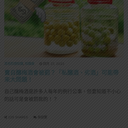
其他烈酒知識
,
知識庫
四月 27, 2023
賣自釀梅酒會被罰？「私釀酒、劣酒」可能帶
來大問題！
自己釀梅酒是許多人每年的例行公事，但要知道不小心
的話可是會被罰款的！？
229 SHARES
無迴響