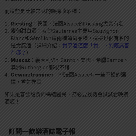
而這些是比較常見的晚採收酒種：
Riesling
：德國、法國Alsace的Riesling尤其有名
索甸甜白酒
：索甸Sauternes主要用Sauvignon
Blanc和Sémillon這兩種葡萄品種，這邊也很有名的
是貴腐酒（詳細介紹：
貴腐酒這麼「貴」，到底厲害
在哪？
）
Muscat
：義大利Vin Santo、美國、希臘Samos、
澳洲Rutherglen都很不錯
Gewurztraminer
：法國Alsace有一些不錯的選
擇，香氣撲鼻
如果是喜歡甜食的螞蟻國民，務必要找機會試試看晚摘
酒喔！
訂閱一飲樂酒誌電子報