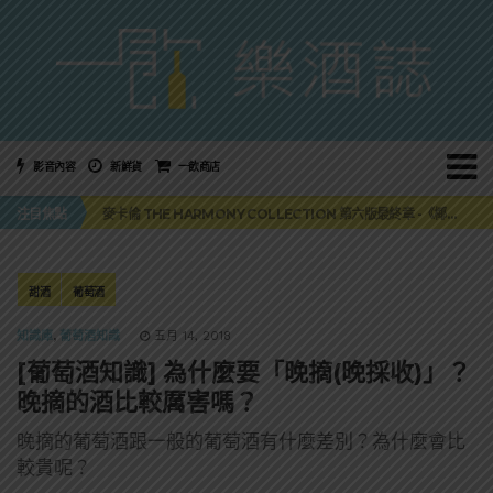
影音內容
新鮮貨
一飲商店
美國正式恢復蘇格蘭威士忌零關稅！烈酒產業再次迎來重磅利多
注目焦點
麥卡倫 THE HARMONY COLLECTION 第六版最終章 -《椰風煖韻》
角嗨尬炸物X爽快這一步，角瓶攜手頂呱呱 全新套餐限時登場
「MONSTER NIGHT OUT 魔爪特調之夜」盛夏刮起派對旋風！
三得利六ROKU琴酒旬系列「柚子雪見」限量登場！首款罐裝GIN SODA 10月同步上市
美國正式恢復蘇格蘭威士忌零關稅！烈酒產業再次迎來重磅利多
甜酒
葡萄酒
麥卡倫 THE HARMONY COLLECTION 第六版最終章 -《椰風煖韻》
知識庫
,
葡萄酒知識
五月 14, 2018
[葡萄酒知識] 為什麼要「晚摘(晚採收)」？
晚摘的酒比較厲害嗎？
晚摘的葡萄酒跟一般的葡萄酒有什麼差別？為什麼會比
較貴呢？