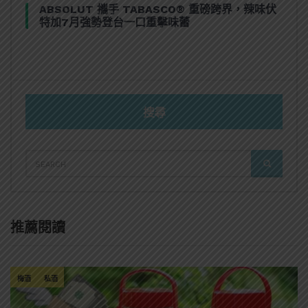
ABSOLUT 攜手 TABASCO® 重磅跨界，辣味伏
特加7月強勢登台一口重擊味蕾
搜尋
SEARCH
SEARCH
FOR:
推薦閱讀
梅酒
私酒