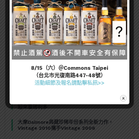
熱門文章
[誠實酒記] 和庵清酒舖 – 世界唎酒師冠軍駐店 高
CP值清酒吧（台北市中山區）
8/15（六）＠Commons Taipei
（台北市光復南路447-48號）
三得利六Roku琴酒旬系列「柚子雪見」限量登
活動細節及報名請點擊私訊>>
場！首款罐裝Gin Soda 10月同步上市
美國正式恢復蘇格蘭威士忌零關稅！烈酒產業再次
迎來重磅利多
大摩Dalmore典藏珍稀年份系列全新力作，
Vintage 2010攜手Vintage 2006