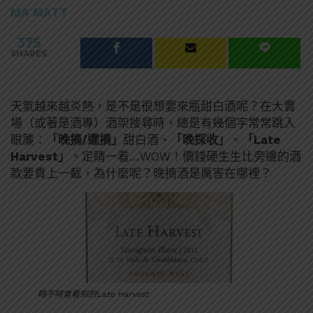
MA MATT
375
SHARES
天氣越來越炎熱，是不是很想要來瓶甜白酒呢？在大賣
場（或著是酒專）酒架搜尋時，總是有幾個字常常跳入
眼簾：
「晚摘/遲摘」
甜白酒、
「晚採收」
、
「Late
Harvest」
。定睛一看…WOW！價錢硬生生比旁邊的酒
款要貴上一截，為什麼呢？晚摘酒是厲害在哪裡？
時不時會看到的Late Harvest