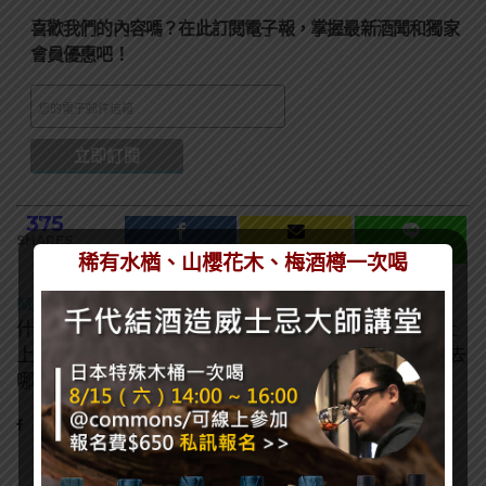
喜歡我們的內容嗎？在此訂閱電子報，掌握最新酒聞和獨家
會員優惠吧！
375
SHARES
稀有水楢、山櫻花木、梅酒樽一次喝
MA MATT
什麼酒都喝，酒精中漂浮的塵世小書僮，沒事喝喝酒上
上課。終於考過葡萄酒WSET L3、唎酒師，接下來該去
哪呢？