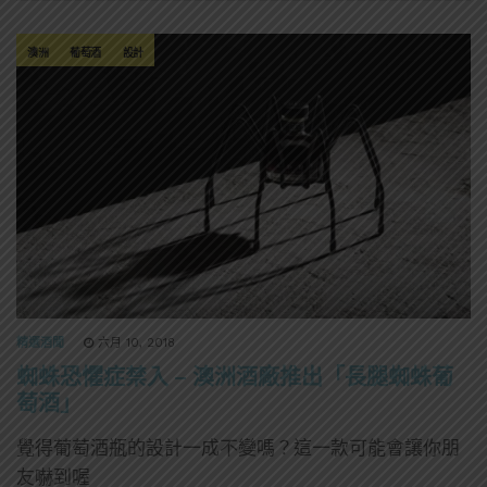
澳洲
葡萄酒
設計
精選酒聞
六月 10, 2018
蜘蛛恐懼症禁入 – 澳洲酒廠推出「長腿蜘蛛葡
萄酒」
覺得葡萄酒瓶的設計一成不變嗎？這一款可能會讓你朋
友嚇到喔