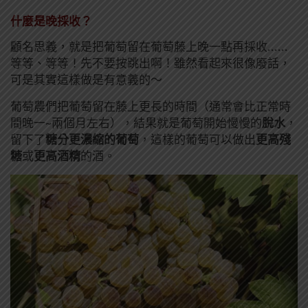
什麼是晚採收？
顧名思義，就是把葡萄留在葡萄藤上晚一點再採收……
等等、等等！先不要按跳出啊！雖然看起來很像廢話，
可是其實這樣做是有意義的～
葡萄農們把葡萄留在藤上更長的時間（通常會比正常時
間晚一~兩個月左右），結果就是葡萄開始慢慢的
脫水
，
留下了
糖分更濃縮的葡萄
，這樣的葡萄可以做出
更高殘
糖
或
更高酒精
的酒。