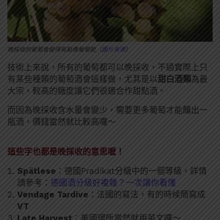
晚採收的葡萄會變得有點像葡萄乾（
圖片來源
）
技術上來說，所有的葡萄都可以晚採收，不過實際上只
有某些種類的葡萄酒會這樣做，尤其是以
甜白酒類
為最
大宗，較高的糖度讓它們很適合作甜點酒。
而因為晚採收含水量會變少，需要更多葡萄才能釀出一
瓶酒，價錢當然就比較高囉～
這些字也都是晚採收的意思喔！
Spätlese
：德國Pradikat分級中的一個等級，詳情
請參考：
德國酒分級好複雜？一次讓你看懂
Vendage Tardive
：法國的寫法，有的時候簡寫成
VT
Late Harvest
：美國理所當然就用英文囉～