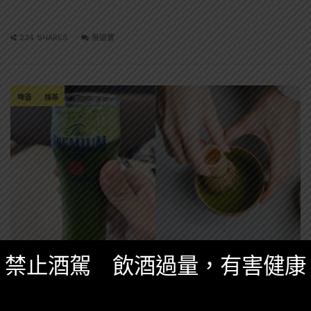
234 SHARES
無迴響
啤酒
抹茶
禁止酒駕 飲酒過量，有害健康
其他調酒知識
,
調酒知識
八月 3, 2025
[調酒知識]好喝好看的抹茶啤酒怎麼做？為什麼