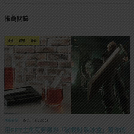
推薦閱讀
冰塊
調酒
電玩
精選酒聞
六月 14, 2021
用FF7主角克勞德的「破壞劍 製冰盒」幫你的