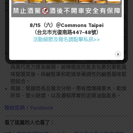
色澤：夕陽般的橘色
香氣：豐富且複雜，煙燻味變得柔和 – 被迸發的杏
桃、飽滿的葡萄乾、黏稠的椰棗和微酸的燉蘋果氣息
所柔化。橘子果醬以明亮的柑橘調性提升了整體層
8/15（六）＠Commons Taipei
次。加入少許水後，展現出更深層、更具泥土氣息的
（台北市光復南路447-48號）
層次：烤蘑菇、松針、言漬魚乾、酸豆與橄欖。宛如
活動細節及報名請點擊私訊>>
艾雷島的儲藏室遇上了西西里島的花園。
口感：入口是肉桂、八角和一閃而過的甘草辛香料調
子領銜，接著甜味隨著煙燻楓木、核桃烤椰棗、蜂巢
與黑巧克力逐漸展開。被檸檬皮的氣息包裹的果乾風
味緊隨其後，與鹹堅果和乾燥草藥調性的鹹香風味緊
密結合。
尾韻：尾韻悠長且層次分明，帶有煙燻蘋果木、乾燥
菸草、營火餘燼，以及濃郁厚實的泥煤油脂氣息。
雅柏官網 /
Facebook
看了這篇的人也看了：