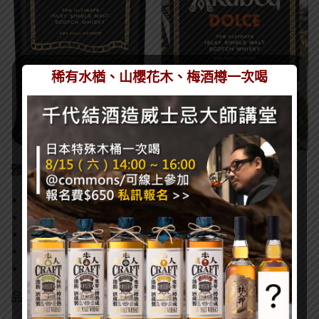
稀有水楢、山櫻花木、梅酒樽一次喝
雅柏「Dolce」限量版
容量：700ml
酒精濃度：47.8%
販售地點： 指定菸酒專及酒吧
上市日期：2026年5月30日起陸續販售
建議售價：NT$3,560（實際售價以各店家為主）
品飲筆記