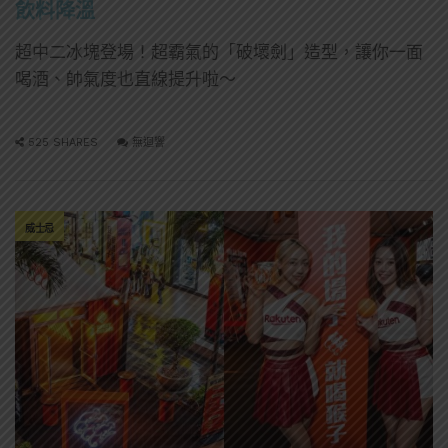
飲料降溫
超中二冰塊登場！超霸氣的「破壞劍」造型，讓你一面
喝酒、帥氣度也直線提升啦～
525 SHARES
無迴響
威士忌