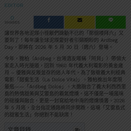
EDITOR
0
SHARES
讓世界各地泥煤小怪獸們躁動不已的「那個禮拜六」又
要到了！每年讓全球泥煤愛好者引頸期盼的 Ardbeg
Day，即將在 2026 年 5 月 30 日（週六）登場。
今年，雅柏（Ardbeg，台灣酒友暱稱「阿貝」）帶領大
家走入時光隧道，回到 1960 年代義大利電影的黃金歲
月 – 優雅與反叛並存的迷人年代。為了致敬義大利經典
電影「甜蜜生活（La Dolce Vita)」，雅柏推出年度限
量瓶——「Ardbeg Dolce」，大膽融合了義大利西西里
島的熱情甜美與艾雷島的霸氣煙燻。這不僅是一場風味
的碰撞與融合，更是一封寫給地中海的煙燻情書。2026
年 5 月底，全台指定通路將同步開跑，這場「艾雷島式
的甜蜜生活」你絕對不能缺席！
文章目錄