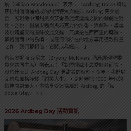
納（Gillian Macdonald）表示：「Ardbeg Dolce 將瑪
莎拉甜酒酒桶熟成的甜潤特質與經典 Ardbeg 完美融
合，展現地中海甜美與艾雷島泥煤煙燻之間的戲劇性對
比。杏桃、柑橘果醬與黑巧克力的甜香，與鹹味、煙燻
及烘烤堅果的風味彼此交錯。無論是在西西里的庭院、
蘇格蘭雨中的島嶼，或任何你所在的地方享用這款限量
之作，我們都相信，它將成為經典。」
布萊奧妮·麥克尼文（Bryony McNiven, 酒廠經理暨委
員會共同主席）則表示：「對煙燻威士忌愛好者而言，
沒有什麼比 Ardbeg Day 更甜美的時刻。今年，我們以
艾雷島風格詮釋『甜美人生』，是時候把 1960 年代的
精神開到最大，盡情享受這場屬於 Ardbeg 的『la
dolce Islay』。」
2026 Ardbeg Day 活動資訊