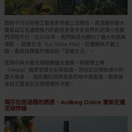
雅柏不只以終極艾雷島麥芽威士忌聞名，其酒廠熱愛大
膽嘗試又充滿想像力的創意更是令全世界的泥煤小怪獸
們深陷不已。在2026年，我們將目光轉向了義大利經典
電影 – 甜蜜生活（La Dolce Vita)，在優雅與不羈之
間，重新詮釋屬於雅柏的「甜蜜生活」。
從頭巾與大框太陽眼鏡復古風格、騎著偉士牌
（Vespa）機車穿梭在石板街道，到在紅白條紋桌巾的
露天餐桌 – 這些屬於西西里島的地中海風情，都將被
來自艾雷島的泥煤煙燻所滲透。
瑪莎拉甜酒桶的誘惑，Ardbeg Dolce 重新定義
泥煤悖論