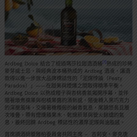
[1]
Ardbeg Dolce 結合了經過瑪莎拉甜酒酒桶
熟成的珍稀
麥芽威士忌，與經典波本桶熟成的 Ardbeg 酒液，讓酒
款得以進一步放大品牌標誌性的「泥煤悖論（Peaty
Paradox）」——在甜美與煙燻之間取得精準平衡。
Ardbeg Dolce 以熟成橙子與杏桃香氣揭開序幕，並伴
隨著燉煮蘋果與柑橘果醬的清新感，隨後轉入黑巧克力
的深層風味，交織著橄欖般的鹹香氣息，尾韻悠長且層
次堆疊，帶有煙燻蘋果木、乾燥菸草與營火餘燼的氣
息，最終回歸 Ardbeg 標誌性的濃厚泥煤與油脂感。
首席調酒師暨雅柏委員會共同主席 – 吉莉安・麥克唐