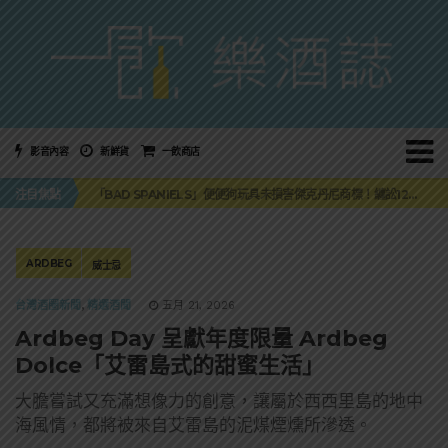
影音內容
新鮮貨
一飲商店
三得利六ROKU琴酒旬系列「柚子雪見」限量登場！首款罐裝GIN SODA 10月同步上市
注目焦點
「BAD SPANIELS」便便狗玩具未損害傑克丹尼商標！纏訟12年官司再次逆轉
麥卡倫 THE HARMONY COLLECTION 第六版最終章 -《椰風煖韻》
角嗨尬炸物X爽快這一步，角瓶攜手頂呱呱 全新套餐限時登場
「MONSTER NIGHT OUT 魔爪特調之夜」盛夏刮起派對旋風！
三得利六ROKU琴酒旬系列「柚子雪見」限量登場！首款罐裝GIN SODA 10月同步上市
ARDBEG
威士忌
「BAD SPANIELS」便便狗玩具未損害傑克丹尼商標！纏訟12年官司再次逆轉
台灣酒圈新聞
,
精選酒聞
五月 21, 2026
Ardbeg Day 呈獻年度限量 Ardbeg
Dolce「艾雷島式的甜蜜生活」
大膽嘗試又充滿想像力的創意，讓屬於西西里島的地中
海風情，都將被來自艾雷島的泥煤煙燻所滲透。