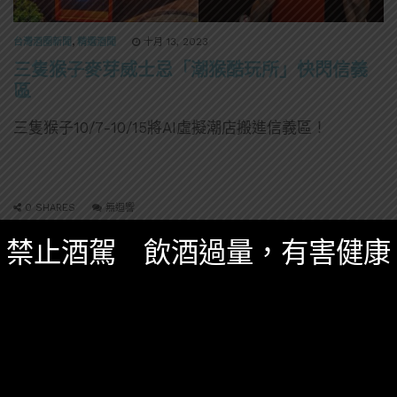
台灣酒圈新聞
,
精選酒聞
十月 13, 2023
三隻猴子麥芽威士忌「潮猴酷玩所」快閃信義
區
三隻猴子10/7-10/15將AI虛擬潮店搬進信義區！
0 SHARES
無迴響
禁止酒駕 飲酒過量，有害健康
文化
調酒
酒吧