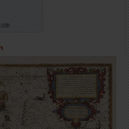
線活動
n