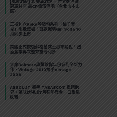
[誠實酒記] 和庵清酒舖 – 世界唎酒師
冠軍駐店 高CP值清酒吧（台北市中山
區）
三得利六Roku琴酒旬系列「柚子雪
見」限量登場！首款罐裝Gin Soda 10
月同步上市
美國正式恢復蘇格蘭威士忌零關稅！烈
酒產業再次迎來重磅利多
大摩Dalmore典藏珍稀年份系列全新力
作，Vintage 2010攜手Vintage
2006
ABSOLUT 攜手 TABASCO® 重磅跨
界，辣味伏特加7月強勢登台一口重擊
味蕾