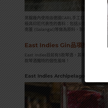
蒸餾廠內使用由德國CARL手工打造、暱稱為「
極具印尼代表性的香料：包括火炬薑花 (Kecombra
南薑 (Galangal)等做為原料，製作出帶
East Indies Gin品項推薦
East Indies目前有5款琴酒，其中兩款
款琴酒獨特的個性風味！
East Indies Archipelago Dry Gin