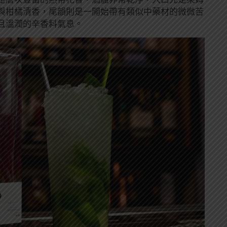
與柑橘清香，尾韻則是一開始帶有類似中藥材的微微苦
且溫潤的辛香料氣息。