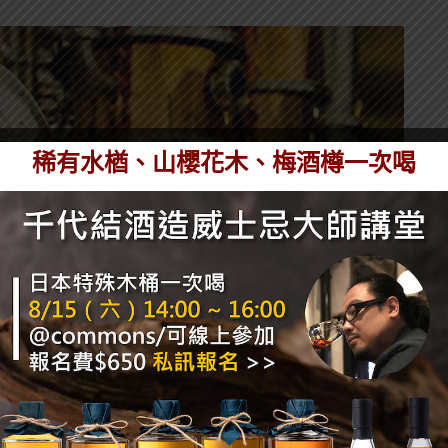
稀有水楢、山櫻花木、梅酒樽一次喝