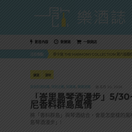
影音內容
新鮮貨
一飲商店
美國正式恢復蘇格蘭威士忌零關稅！烈酒產業再次迎
麥卡倫 THE HARMONY COLLECTION 第六版
注目焦點
角嗨尬炸物X爽快這一步，角瓶攜手頂呱呱 全新套餐
「MONSTER NIGHT OUT 魔爪特調之夜」盛夏
三得利六ROKU琴酒旬系列「柚子雪見」限量登場！首款
美國正式恢復蘇格蘭威士忌零關稅！烈酒產業再次迎
麥卡倫 THE HARMONY COLLECTION 第六版
調酒
酒吧
其他烈酒知識
,
特別企劃
,
知識庫
,
精選酒聞
五月 20, 2026
「峇里島琴酒漫步」5/30
尼香料群島風情
將「香料群島」與琴酒結合，會是怎麼樣的風味？不
島琴酒漫步」!