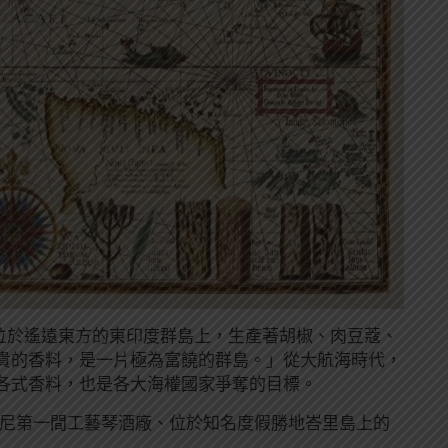
「位於遙遠東方的東印度群島上，生產著胡椒、肉豆蔻、
貴的香料，是一片極為富饒的群島。」從大航海時代，
各式香料，也是各大海權國家爭奪的目標。
的品牌，由印尼第一間工藝琴酒廠、位於知名度假勝地峇里島上的