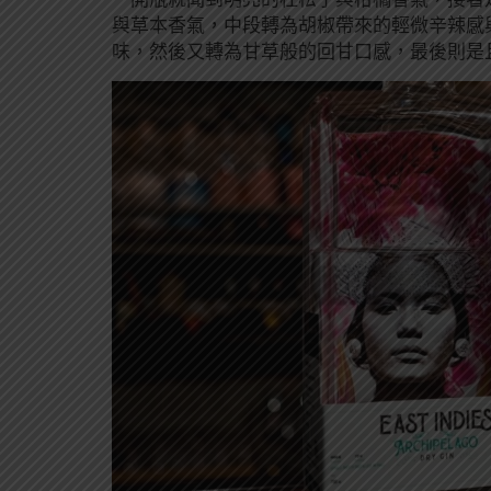
與草本香氣，中段轉為胡椒帶來的輕微辛辣感
味，然後又轉為甘草般的回甘口感，最後則是