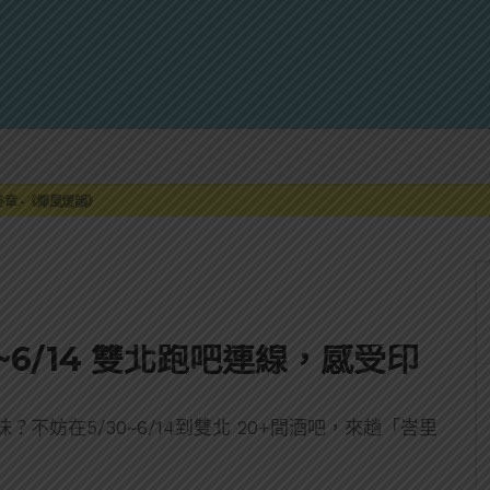
來重磅利多
最終章 -《椰風煖韻》
限時登場
刮起派對旋風！
罐裝GIN SODA 10月同步上市
來重磅利多
最終章 -《椰風煖韻》
~6/14 雙北跑吧連線，感受印
妨在5/30~6/14到雙北 20+間酒吧，來趟「峇里