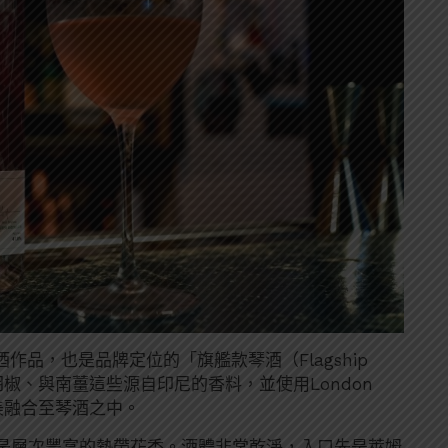
es的首款琴酒作品，也是品牌定位的「旗艦款琴酒（Flagship
椒、與南薑這些源自印尼的香料，並使用London
完美融合至琴酒之中。
是層次豐富的熱帶花香。酒體非常乾淨，入口先是萊姆