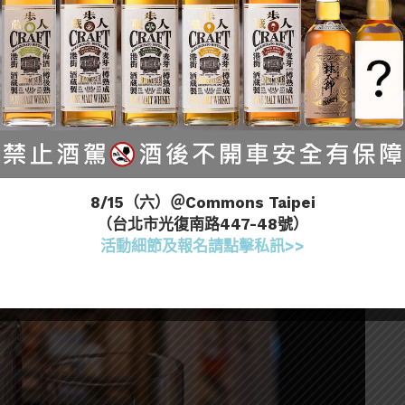
Gede」的550L小型銅製蒸餾器進行生產，使用數種
ng)、安達曼胡椒 (Andaliman Pepper)、印尼
有印尼、峇里島在地風情的琴酒。
8/15（六）＠Commons Taipei
是今年才開輸入台灣的全新品項。讓小編來幫大家介紹一下各
（台北市光復南路447-48號）
活動細節及報名請點擊私訊>>