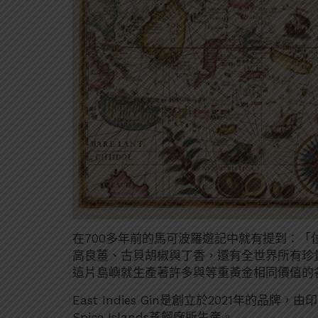
在700多年前的馬可波羅遊記中就有提到：
高良薑、古貝胡椒與丁香，還有全世界所有珍
這片島嶼就生產著許多與等重黃金相同價值的
East Indies Gin是創立於2021年
Spice Islands蒸餾廠所生產。