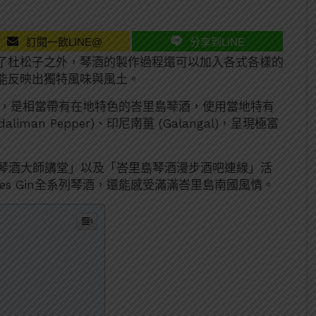
訂閱一飲LINE@
分享到LINE
了杜松子之外，琴酒的製作過程還可以加入各式各樣的
能反映出獨特風味與風土。
Gin」，是相當帶有在地特色的峇里島琴酒，使用當地特有
aliman Pepper)、印尼南薑 (Galangal)，呈現極富
辦「峇里島琴酒大師講堂」以及「峇里島琴酒漫步酒吧連線」活
ies Gin全系列琴酒，還能感受滿滿峇里島南國風情。
n