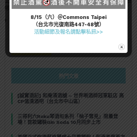
上課。終於考過葡萄酒WSET L3、唎酒師，接下來該去
哪呢？
8/15（六）＠Commons Taipei
（台北市光復南路447-48號）
活動細節及報名請點擊私訊>>
熱門文章
[誠實酒記] 和庵清酒舖 – 世界唎酒師冠軍駐店 高
CP值清酒吧（台北市中山區）
三得利六Roku琴酒旬系列「柚子雪見」限量登
場！首款罐裝Gin Soda 10月同步上市