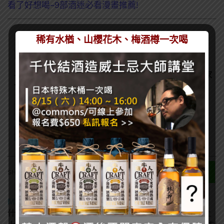
看了好想喝~9部酒迷必看漫畫推薦!
稀有水楢、山櫻花木、梅酒樽一次喝
訂閱一飲樂酒誌電子報
喜歡我們的內容嗎？在此訂閱電子報，掌握最新酒聞和獨家
會員優惠吧！
0
SHARES
MA MATT
什麼酒都喝，酒精中漂浮的塵世小書僮，沒事喝喝酒上