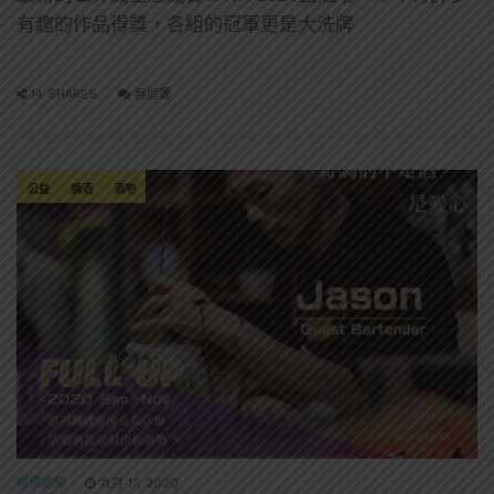
有趣的作品得獎，各組的冠軍更是大洗牌
14 SHARES
無迴響
公益
調酒
酒吧
精選酒聞
九月 17, 2020