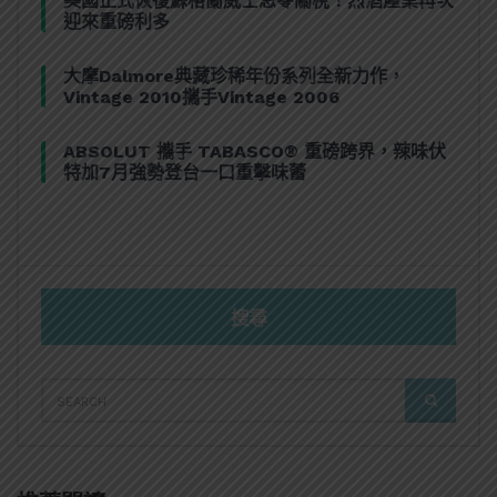
美國正式恢復蘇格蘭威士忌零關稅！烈酒產業再次
迎來重磅利多
大摩Dalmore典藏珍稀年份系列全新力作，
Vintage 2010攜手Vintage 2006
ABSOLUT 攜手 TABASCO® 重磅跨界，辣味伏
特加7月強勢登台一口重擊味蕾
搜尋
SEARCH
SEARCH
FOR: