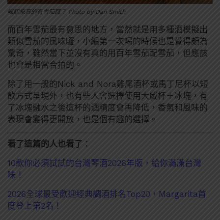
喝起來真的有雪茄感？ Photo by Dan Smith
而百年雪茄最有意思的地方，當然就是用多種酒模擬出
類似雪茄的風味囉，小編第一次喝的時候也是覺得頗為
驚奇，雖然當下並沒有真的用百年雪茄配雪茄，但應該
也會是相當合拍的。
除了用一般的Nick and Nora雞尾酒杯或馬丁尼杯以短
飲方式呈現外，也有些人會選擇使用大威杯＋冰塊，有
了冰塊融水之後這杯的酒精度會再降低，香氣和風味的
表現會變得更開放，也是個有趣的選擇。
看了這篇的人也看了
：
10款你必須試試的台灣琴酒2026年版，給你滿滿台灣
味！
2026全球最受歡迎經典調酒排名Top20，Margarita首
度登上第2名！