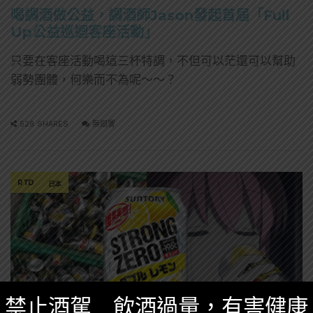
喝調酒做公益，調酒師Jason發起首屆「Full
Up公益巡迴客座活動」
只要在客座活動喝這三杯特調，不但可以茫還可以幫助
弱勢團體，何樂而不為呢～～？
528 SHARES
無迴響
RTD
日本
禁止酒駕 飲酒過量，有害健康