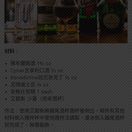
材料
：
陳年蘭姆酒 1¾ oz
Cynar吉拿利口酒 ½ oz
Bénédictine班尼狄克丁 ½ oz
泥煤威士忌 ¼ oz
安格仕苦精 1 dash
艾碧斯 少量（用來潤杯）
作法：使用艾碧斯將雞尾酒杯潤杯後倒出，將所有其他
材料倒入攪拌杯中使用攪拌法調製，濾冰倒入雞尾酒杯
就完成了，無需裝飾。