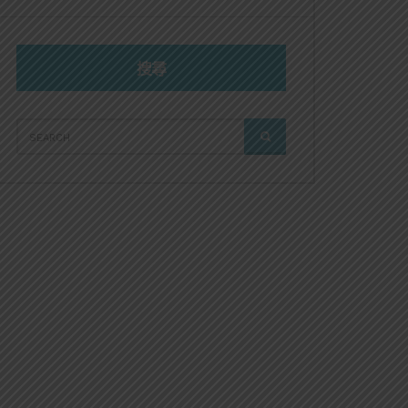
搜尋
SEARCH
SEARCH
FOR: