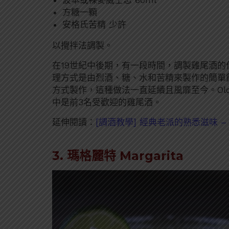
方糖一顆
安格氏苦精 少許
以攪拌法調製。
在19世紀中後期，有一段時間，調製雞尾酒
理方式是由烈酒、糖、水和苦精來製作的簡單
方式製作，這種做法一直延續且風靡至今。Old F
中是前3名受歡迎的雞尾酒。
延伸閱讀：
[調酒教學] 經典老派的熟悉滋味 – Old
3. 瑪格麗特 Margarita