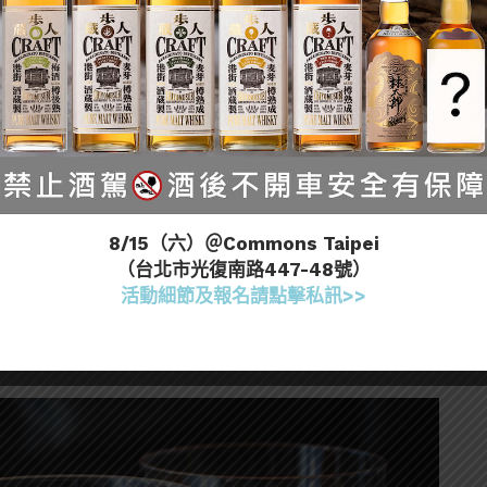
，今年更是毫不遲疑地將Negroni和Aperol
更是連續三年稱霸。它獨特的苦味與甜味達到了完美平衡，風
groni在26% 的酒吧中最受歡迎，在76% 的酒吧
8/15（六）＠Commons Taipei
（台北市光復南路447-48號）
活動細節及報名請點擊私訊>>
 苦甜重酒感的藥草調酒之王