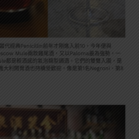
經典Penicillin前年才剛進入前10，今年便與
oscow Mule兩款雞尾酒，又以Paloma最為強勢，一
w Mule都是輕酒感的氣泡類型調酒，它們的雙雙入圍，是
利開胃酒也持續受歡迎，像是第1名Negroni、第8