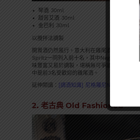
琴酒 30ml
甜苦艾酒 30ml
金巴利 30ml
以攪拌法調製
開胃酒仍然風行，意大利在雞尾酒界的貢獻不可小覷
Spritz一同列入前十名，其中Negroni
味豐富又易於調製，堪稱無可爭議的經典之作。Ne
中是前3名受歡迎的雞尾酒。
延伸閱讀：
[調酒知識] 尼格羅尼Negroni-
2. 老古典 Old Fashioned