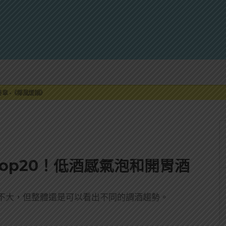
來重磅利多
最終章 -《椰風煖韻》
限時登場
刮起派對旋風！
罐裝GIN SODA 10月同步上市
來重磅利多
最終章 -《椰風煖韻》
Top20！低酒感氣泡和開胃酒
不大，但整體還是可以看出不同的調酒趨勢。