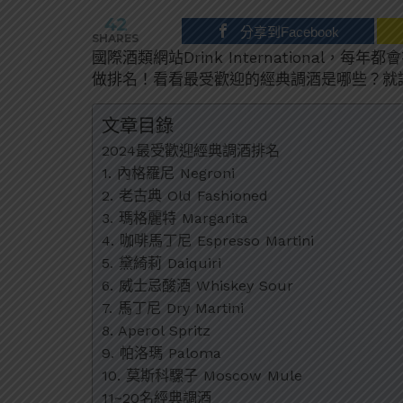
42
分享到Facebook
SHARES
國際酒類網站Drink Internationa
做排名！看看最受歡迎的經典調酒是哪些？就讓
文章目錄
2024最受歡迎經典調酒排名
1. 內格羅尼 Negroni
2. 老古典 Old Fashioned
3. 瑪格麗特 Margarita
4. 咖啡馬丁尼 Espresso Martini
5. 黛綺莉 Daiquiri
6. 威士忌酸酒 Whiskey Sour
7. 馬丁尼 Dry Martini
8. Aperol Spritz
9. 帕洛瑪 Paloma
10. 莫斯科騾子 Moscow Mule
11~20名經典調酒