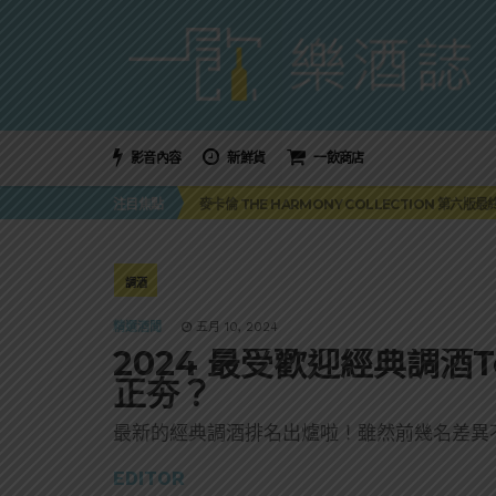
影音內容
新鮮貨
一飲商店
美國正式恢復蘇格蘭威士忌零關稅！烈酒產業再次迎
注目焦點
麥卡倫 THE HARMONY COLLECTION 第六版
角嗨尬炸物X爽快這一步，角瓶攜手頂呱呱 全新套餐
「MONSTER NIGHT OUT 魔爪特調之夜」盛夏
三得利六ROKU琴酒旬系列「柚子雪見」限量登場！首款
美國正式恢復蘇格蘭威士忌零關稅！烈酒產業再次迎
調酒
麥卡倫 THE HARMONY COLLECTION 第六版
精選酒聞
五月 10, 2024
2024 最受歡迎經典調酒
正夯？
最新的經典調酒排名出爐啦！雖然前幾名差異
EDITOR