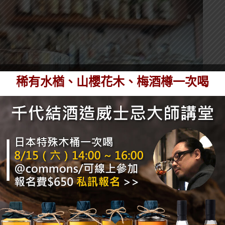
稀有水楢、山櫻花木、梅酒樽一次喝