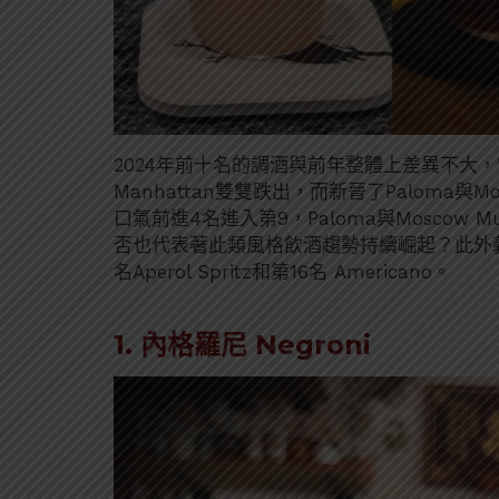
2024年前十名的調酒與前年整體上差異不大，當代
Manhattan雙雙跌出，而新晉了Paloma與M
口氣前進4名進入第9，Paloma與Mosco
否也代表著此類風格飲酒趨勢持續崛起？此外義大
名Aperol Spritz和第16名 Americano。
1. 內格羅尼 Negroni