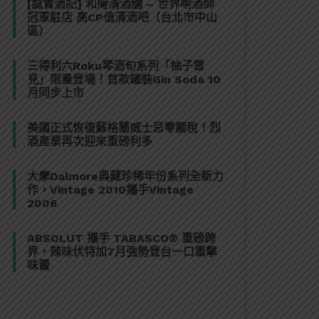
[誠實酒記] 和庵清酒舖 – 世界唎酒師
冠軍駐店 高CP值清酒吧（台北市中山
區）
三得利六Roku琴酒旬系列「柚子雪
見」限量登場！首款罐裝Gin Soda 10
月同步上市
美國正式恢復蘇格蘭威士忌零關稅！烈
酒產業再次迎來重磅利多
大摩Dalmore典藏珍稀年份系列全新力
作，Vintage 2010攜手Vintage
2006
ABSOLUT 攜手 TABASCO® 重磅跨
界，辣味伏特加7月強勢登台一口重擊
味蕾