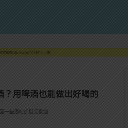
蓮瓜農品牌「阿強西瓜」
罐裝GIN SODA 10月同步上市
來重磅利多
 2010攜手VINTAGE 2006
伏特加7月強勢登台一口重擊味蕾
蓮瓜農品牌「阿強西瓜」
罐裝GIN SODA 10月同步上市
泡酒？用啤酒也能做出好喝的
在美國一些酒吧卻挺受歡迎