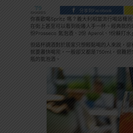
79
分享到Facebook
SHARES
你喜歡喝Spritz 嗎？義大利相當流行喝這
在街上甚至可以看到街邊人手一杯。經典款的Spr
份Prosseco 氣泡酒、2份 Aperol、
但這杯調酒對於居家只想輕鬆喝的人來說，卻
就要盡快喝完，一般卻又都是750ml，很難把它
瓶的氣泡酒。