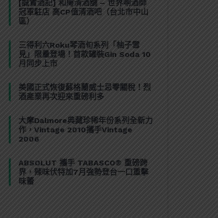
[誠實酒記] 和庵清酒舖 – 世界唎酒師
冠軍駐店 高CP值清酒吧（台北市中山
區）
三得利六Roku琴酒旬系列「柚子雪
見」限量登場！首款罐裝Gin Soda 10
月同步上市
美國正式恢復蘇格蘭威士忌零關稅！烈
酒產業再次迎來重磅利多
大摩Dalmore典藏珍稀年份系列全新力
作，Vintage 2010攜手Vintage
2006
ABSOLUT 攜手 TABASCO® 重磅跨
界，辣味伏特加7月強勢登台一口重擊
味蕾