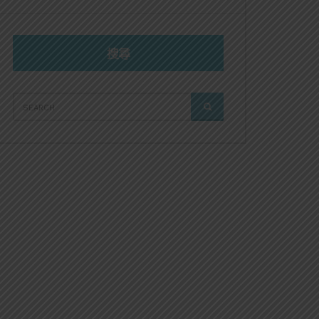
搜尋
SEARCH
SEARCH
FOR: