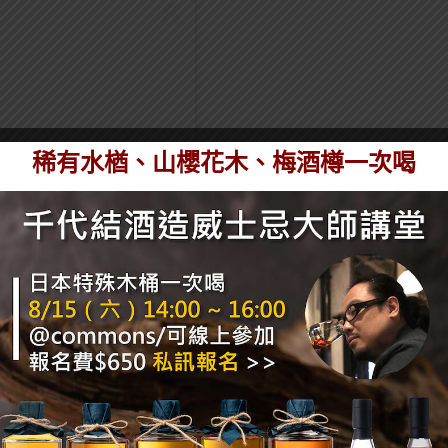
稀有水楢、山櫻花木、梅酒樽一次喝
 (@shiftbeers)
啤酒
，甚至比例也不重要，自己喜歡就好（但建議可以
。此外可以再補上一些檸檬汁。
相當流行的
Camparty
，是用Campari 浸泡草莓，再
 風味更厚重，苦味也更明顯一點。
est
，一樣是Aperol、啤酒和檸檬汁，但還會再加上
自Rainier 這個品牌的啤酒，雖然可以用其他啤酒