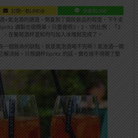
訂閱一飲LINE@
分享到LINE
種苦酒+氣泡酒的調酒，簡直到了國民飲品的程度，下午走
itz 調製也很簡單，只要遵照3、2、1的比例：「3
1份蘇打水」，在葡萄酒杯混和均勻加入冰塊就完成了。
有一個致命的缺點，就是氣泡酒喝不完啊！氣泡酒一開
解決掉。只想調杯Spritz 的話，實在捨不得開了整