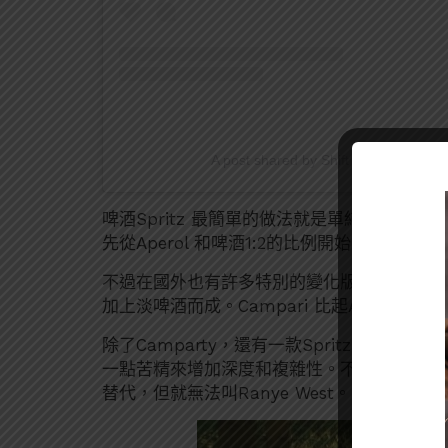
A post shared by Shift Beers Podcast
啤酒Spritz 最簡單的做法就是單純
Aperol+
先從Aperol 和啤酒1:2的比例開始嘗試）
不過在國外也有許多特別的變化版，像是近來
加上淡啤酒而成。Campari 比起Aperol
除了Camparty，還有一款Spritz 叫
Ranye W
一點苦精來增加深度和複雜性。不過它的名字是來
替代，但就無法叫Ranye West。