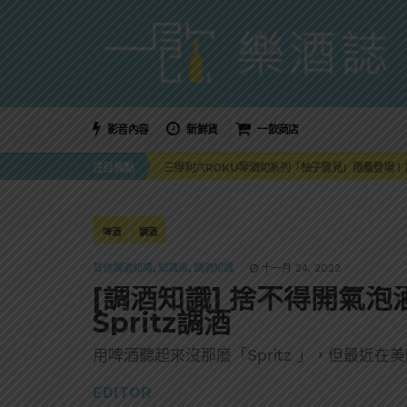
影音內容
新鮮貨
一飲商店
萬眾敲碗如期回歸！SUNMAI金色三麥3度攜手花
注目焦點
三得利六ROKU琴酒旬系列「柚子雪見」限量登場！首款
美國正式恢復蘇格蘭威士忌零關稅！烈酒產業再次迎
大摩DALMORE典藏珍稀年份系列全新力作，VINTAGE
ABSOLUT 攜手 TABASCO® 重磅跨界，辣味
萬眾敲碗如期回歸！SUNMAI金色三麥3度攜手花
啤酒
調酒
三得利六ROKU琴酒旬系列「柚子雪見」限量登場！首款
其他調酒知識
,
知識庫
,
調酒知識
十一月 24, 2022
[調酒知識] 捨不得開氣
Spritz調酒
用啤酒聽起來沒那麼「Spritz 」，但最近
EDITOR