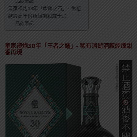
品飲筆記
皇家禮炮38年「命運之石」- 常態
款最高年份頂級調和威士忌
品飲筆記
皇家禮炮30年「王者之鑰」- 稀有消逝酒廠煙燻甜
香再現