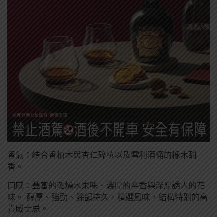
香氣：結合香柏木與杏仁碎粒以及雪利酒桶的橡木甜
香。
口感：豐富的乾燥水果味、濃厚的辛香與深厚誘人的花
味。 醇厚、強勁、餘韻持久。精選風味，結構特別的高
貴威士忌。