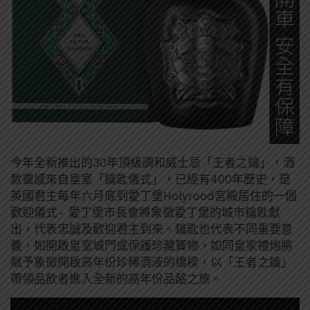
今年全新推出的30年頂級調和威士忌「王者之鑰」，酒
款靈感來自皇室「鑰匙儀式」，已經有400年歷史，是
英國君主每年六月底到愛丁堡Holyrood宮殿居住的一個
歡迎儀式- 愛丁堡市長會將象徵愛丁堡的城市鑰匙獻
出，代表忠誠及歡迎君主到來。鑰匙也代表不同重要意
義，如開啟皇室城門或保護珍藏寶物
，如同皇家禮炮將
賦予象徵開啟高年份珍稀酒液的橋樑，以「王者之鑰」
帶領品飲者進入全新的高年份品酩之旅。