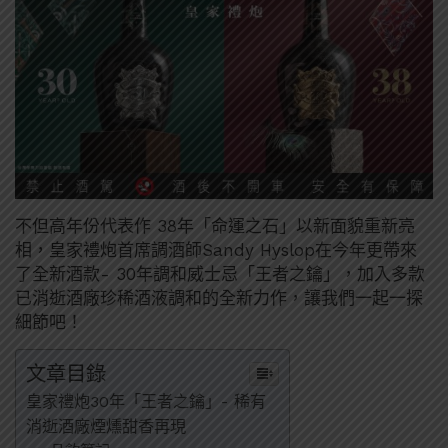
不但
高年份代表作 38年「命運之石」以新面貌重新亮
相，皇家禮炮首席調酒師Sandy Hyslop在今年更帶來
了全新酒款- 30年調和威士忌「王者之鑰」，加入多款
已消逝酒廠珍稀酒液調和的全新力作，讓我們一起一探
細節吧！
文章目錄
皇家禮炮30年「王者之鑰」- 稀有
消逝酒廠煙燻甜香再現