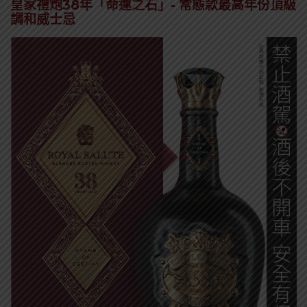
皇家禮炮38年「命運之石」- 常態款最高年份頂級
調和威士忌