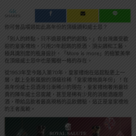
4k
SHARES
你可曾品嚐過如此高年份的頂級調和威士忌？
「別人的終點，只不過是我們的起點。」
在台灣廣受歡
迎的皇家禮炮，只用21年起跳的原酒、頂尖調和工藝、
極具識別度的瓶身設計，「More is more」的極繁美學
在頂級威士忌中也是獨樹一格的存在。
從1953年至今踏入第70年，皇家禮炮在這起點更上一
層，獻上全新風貌的
頂級珍稀「皇家禮炮高年份」！在
高年份威士忌酒液日漸稀少的現在，皇家禮炮奢用最珍
貴的陳年威士忌窖藏，甚至是稀有少見的消逝酒廠原
酒，帶給品飲者最高規格的品飲體驗，這正是皇家禮炮
的王者風範。