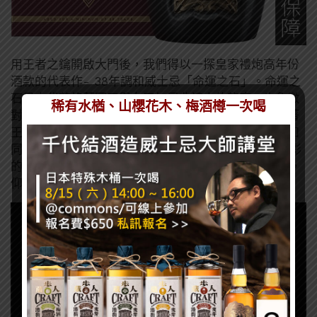
用王者之鑰開啟大門後，我們得以一探皇家禮炮高年份
酒款的代表作- 38年調和威士忌「命運之石」。命運之
石是古代蘇格蘭國王與女王加冕典禮中的龍座，也象徵
稀有水楢、山櫻花木、梅酒樽一次喝
對新王繼承權力的認可。世紀以來命運之石一直守望著
王室傳承
，已超過千年歷史，悠長時光與傳統底蘊正如
同皇家禮炮
38
年，是皇家禮炮中頂規的存在，延續精彩
的古老調和製酒工藝，滴滴熟成
38
年以上的黃金歲月，
仰望王者風味的絕佳機會。