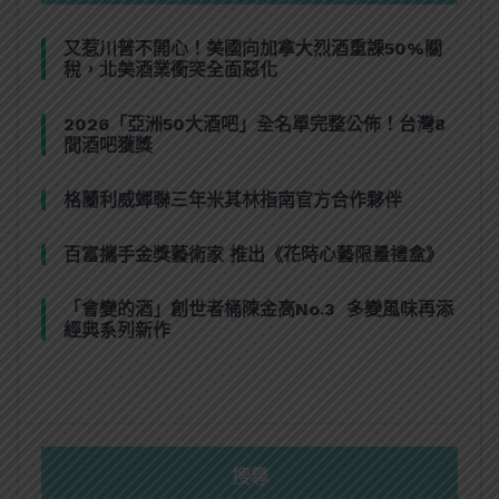
又惹川普不開心！美國向加拿大烈酒重課50%關
稅，北美酒業衝突全面惡化
2026「亞洲50大酒吧」全名單完整公佈！台灣8
間酒吧獲獎
格蘭利威蟬聯三年米其林指南官方合作夥伴
百富攜手金獎藝術家 推出《花時心藝限量禮盒》
「會變的酒」創世者桶陳金高No.3 多變風味再添
經典系列新作
搜尋