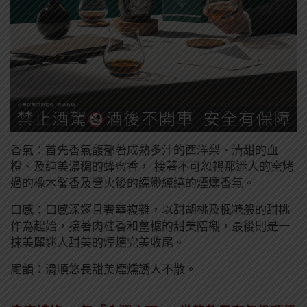
香氣：首先香氣馥郁著成熟多汁的西洋梨、清甜的血
橙、及純美濃稠的蜂蜜香， 接著不可忽視那迷人的窯烤
過的橡木馨香及營火後的縹緲繚繞的煙燻香氣。
口感：口感深邃且奢華複雜，以甜胡桃及楓糖般的甜桃
作為起始，接著肉桂香和薑糖的甜美陪襯，最後則是一
抹美麗迷人甜美的煙燻完美收尾。
尾韻：滑順悠長甜美煙燻誘人不散。