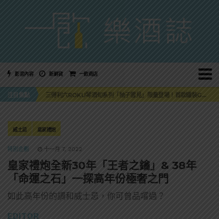
影音內容
新鮮貨
一飲商店
萬眾敲碗如期回歸！SUNMAI金色三麥3度攜手花蓮瓜農品牌「阿強西瓜」
三得利六ROKU琴酒旬系列「柚子雪見」限量登場！首款罐裝GIN SODA 10月同步上市
注目焦點
美國正式恢復蘇格蘭威士忌零關稅！烈酒產業再次迎來重磅利多
大摩DALMORE典藏珍稀年份系列全新力作，VINTAGE 2010攜手VINTAGE 2006
ABSOLUT 攜手 TABASCO® 重磅跨界，辣味伏特加7月強勢登台一口重擊味蕾
萬眾敲碗如期回歸！SUNMAI金色三麥3度攜手花蓮瓜農品牌「阿強西瓜」
三得利六ROKU琴酒旬系列「柚子雪見」限量登場！首款罐裝GIN SODA 10月同步上市
威士忌
皇家禮炮
特別企劃
十一月 7, 2022
皇家禮炮全新30年「王者之鑰」& 38年
「命運之石」一探高年份極奢之門
如此高年份的調和威士忌，你可曾品嚐過？
EDITOR