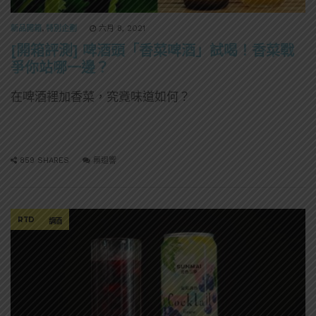
新品開箱
,
特別企劃
六月 8, 2021
[開箱評測] 啤酒頭「香菜啤酒」試喝！香菜戰
爭你站哪一邊？
在啤酒裡加香菜，究竟味道如何？
859 SHARES
無迴響
RTD
調酒