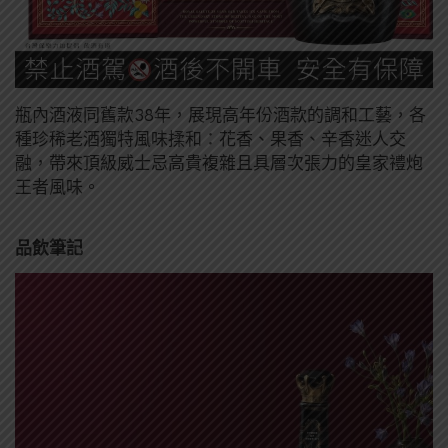
瓶內酒液同舊款38年，展現高年份酒款的調和工藝，各
種珍稀老酒獨特風味揉和：花香、果香、辛香迷人交
融，帶來頂級威士忌高貴複雜且具層次張力的皇家禮炮
王者風味。
品飲筆記