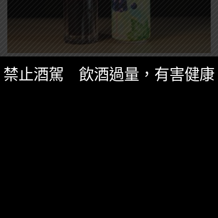
台灣酒圈新聞
,
新品開箱
,
特別企劃
,
精選酒聞
四月 2, 2025
禁止酒駕 飲酒過量，有害健康
SUNMAI金色三麥超濃果感系列「葡萄調酒」
上市(含小編品飲心得)
以伏特加為基底，加入香醇的葡萄汁，與豐富莓果搭配
而成全新現榨果汁般的鮮美果香。
0 SHARES
無迴響
亞伯樂
威士忌