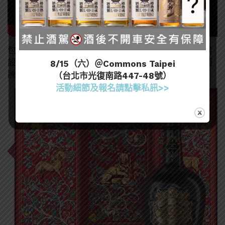
包裝全新改版後的命運之石外盒增添許多英國皇家元素
設計，例如皇室的菱格紋、盒內細膩的蘇格蘭三神獸圖
8/15（六）＠Commons Taipei
騰等，延續皇室傳統美學也加強現代感，大器且吸睛。
（台北市光復南路447-48號）
活動細節及報名請點擊私訊>>