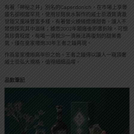
有著「神秘之井」別名的Caperdonich，在市場上享譽
盛名卻相當罕見，使用甘甜泉水製作的威士忌酒質清澈
甘甜又風味豐富多樣，有著營火繚繞煙燻甜香
，讓人不
禁想探究其中滋味；據悉
2002年關廠後
即遭拆除
，
可想
其珍貴程度，
每喝一滴就少一滴無法再復刻
的甜美香
氣，僅在皇家禮炮
30
年王者之鑰再現
。
作爲皇家禮炮高年份之始，王者之鑰
得以讓人一窺頂奢
威士忌弘大規格
，值得細細品嚐。
品飲筆記