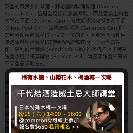
英國的龐貝系列琴酒、蘇格蘭的科倫琴酒 (Caorunn
Scottish Gin) 皆是全程採用蒸氣萃取，而艾雷島上的植
物學家琴酒 (Botanist Gin)、倫敦近郊的寂靜之湖琴酒
(Silent Pool Gin)、法國慷慨琴酒 (Generous Gin) 則
是部分使用蒸氣萃取。值得一提的是，大部分同時使用
浸泡原料與蒸氣萃取的琴酒品牌都在同一座蒸餾器製
作，亨利爵士琴酒 (Hendrick’s Gin) 卻是各自以卡特蒸
餾器及班奈特蒸餾器 (Bennett Still) 兩座蒸餾器來完成
不同香氣汲取方式。
稀有水楢、山櫻花木、梅酒樽一次喝
減壓蒸餾 Vacuum Distillation
亦可稱為「
真空蒸餾
」。旋轉蒸餾儀 (Rotavap、
Rotary Evaporator) 是應用科學實驗室內「在低壓環
境下液體沸點會隨之降低」的原理，在當代琴酒的製程
很常見。一般而言，酒精沸點約攝氏78 度，使用真空減
壓後可以降至攝氏 25 到40 度，甚至更低；旋轉蒸餾儀
首先進行真空減壓，並以水浴槽 (Water Bath) 控制定