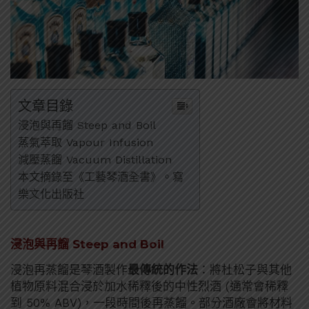
文章目錄
浸泡與再餾 Steep and Boil
蒸氣萃取 Vapour Infusion
減壓蒸餾 Vacuum Distillation
本文摘錄至《工藝琴酒全書》。寫
樂文化出版社
浸泡與再餾 Steep and Boil
浸泡再蒸餾是琴酒製作
最傳統的作法
：將杜松子與其他
植物原料混合浸於加水稀釋後的中性烈酒 (通常會稀釋
到 50% ABV)，一段時間後再蒸餾。部分酒廠會將材料