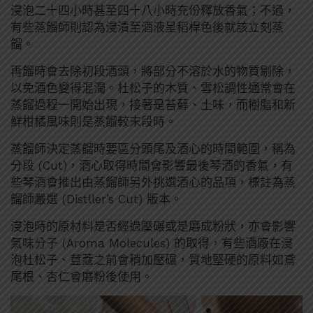
浸泡二十四小時甚至四十八小時充份釋放香氣；不過，
有些蒸餾師則認為浸漬至酒液呈稻桿色後就該立刻蒸
餾。
再餾時會去除初段酒頭，將部分不溶於水的物質剔除，
以免酒色變得混濁。杜松子的木質、雪松調性通常會在
蒸餾過程一開始出現，接著是苔蘚、土味，而樹脂和新
鮮柑橘風味則是蒸餾較末段時。
蒸餾師決定蒸餾時要區分頭尾及酒心的時間範圍，稱為
分段 (Cut)，酒心取得時間會影響最後琴酒的香氣，有
些琴酒會推出由蒸餾師另外挑選酒心的品項，標註為蒸
餾師嚴選 (Distller’s Cut) 版本。
浸泡時的原材料是否經過壓碾或是磨成粉狀，亦會影響
氣味分子 (Aroma Molecules) 的取得，有些酒廠在浸
泡杜松子、荳蔻之前會稍加壓碾，質地堅硬的原料如鳶
尾根、杏仁會磨粉後使用。