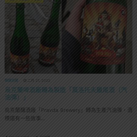
精選酒聞
二月 27, 2022
烏克蘭啤酒廠轉為製造「莫洛托夫雞尾酒（汽
油彈）」
烏克蘭釀酒廠「Pravda Brewery」轉為生產汽油彈，酒
標還有一些故事...