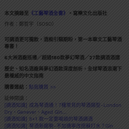
本文摘錄至
《工藝琴酒全書》
。寫樂文化出版社
作者：鄭哲宇（SOSO）
可調酒更可獨飲，酒痴引頸期盼，第一本華文工藝琴酒
專書！
6大洲酒廠巡禮／超過180款夢幻琴酒／27款調酒酒譜
歷史、知名酒廠與夢幻酒款深度剖析，全球琴酒浪潮下
最權威的中文指南
購書連結：
點我購買 >>
延伸閱讀：
[調酒知識] 成為琴酒通！7種常見的琴酒類型-London
Dry、Genever、Aged Gin…
[調酒知識] 5+1 款一定要喝過的琴酒調酒
[調酒知識] 琴酒新趨勢-不加通寧改搭蘇打水？Gin