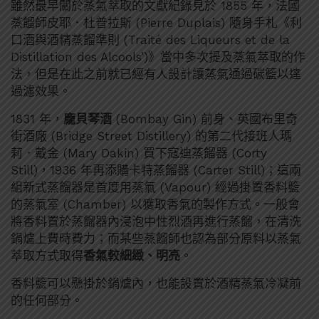
雖然最早關於蒸氣萃取的文獻紀錄見於 1855 年，法國
蒸餾師皮耶．杜普拉斯 (Pierre Duplais) 隨身手札《利
口酒與酒精蒸餾準則 (Traité des Liqueurs et de la
Distillation des Alcools’)》當中多次提及蒸氣萃取的作
法，但是在此之前就已經有人設計讓蒸氣通過碳籃以達
過濾效果。
1831 年，
龐貝琴酒
(Bombay Gin) 前身、英國布里奇
街酒廠 (Bridge Street Distillery) 的第二代接班人瑪
莉．戴金 (Mary Dakin) 買下寇迪蒸餾器 (Corty
Still)，1936 年再添購卡特蒸餾器 (Carter Still)；這兩
組新式蒸餾器是首度用蒸氣 (Vapour) 經過掛置香料籃
的蒸氣室 (Chamber) 以獲取香氣的製作方式。一般會
將香料置於蒸餾器內浸泡中性烈酒再進行蒸餾，在清洗
鍋爐上費時費力；而某些蒸餾師也認為部分原料以蒸氣
萃取方式取得
香氣較細緻、明亮
。
香料籃可以懸掛於鍋爐內，也能設置於酒精蒸氣冷凝前
的任何部分。