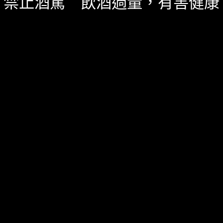
禁止酒駕 飲酒過量，有害健康
猜猜看，哪個國家平均一個人喝13.3瓶葡萄酒? 哪個國
家葡萄種植面積成長最快?
640 SHARES
無迴響
琴酒
精選酒聞
七月 1, 2025