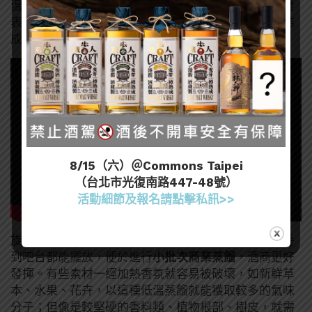
溫加熱玻璃燒瓶底部，旋轉玻璃燒瓶好讓液體增加蒸發
表面積，以求增快蒸餾速度，經迴流冷凝管再冷卻凝結
成液體蒐集。
8/15（六）＠Commons Taipei
（台北市光復南路447-48號）
活動細節及報名請點擊私訊>>
旋轉蒸餾儀有其優勢，不像傳統蒸餾器占空間，從廚房
到吧台都能擺放，便於進行
小批次商業蒸餾
，酒商更好
發揮。有些素材一經加熱香氛就容易被破壞，如新鮮草
本、水果、花卉，以這種低溫蒸餾就能獲取較多的氣味
分子；但像是較堅硬的香料類、植物根部、樹皮，就需