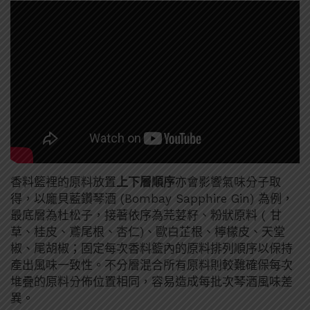
香料籃裡的原料放置
上下層順序
亦會影響氣味分子取
得，以龐貝藍鑽琴酒 (Bombay Sapphire Gin) 為例，
最底層為杜松子，接著依序為芫荽籽、粉狀原料 ( 甘
草、桂皮、鳶尾根、杏仁)、歐白芷根、檸檬皮、天堂
椒、尾胡椒；固定每次香料籃內的原料排列順序以保持
產出風味一致性。不分層混合所有原料則較難確保每次
堆疊的原料分佈位置相同，容易造成每批次琴酒風味差
異。