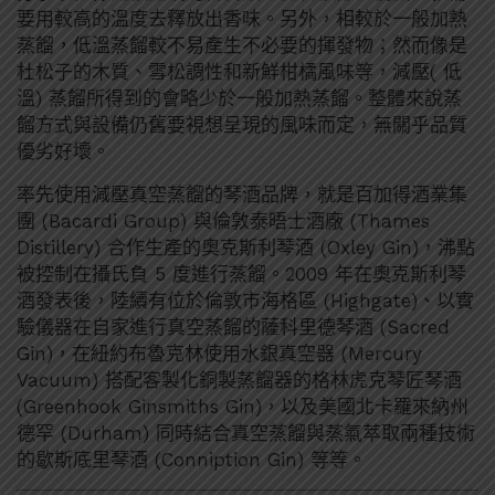
要用較高的溫度去釋放出香味。另外，相較於一般加熱
蒸餾，低溫蒸餾較不易產生不必要的揮發物；然而像是
杜松子的木質、雪松調性和新鮮柑橘風味等，減壓( 低
溫) 蒸餾所得到的會略少於一般加熱蒸餾。整體來說蒸
餾方式與設備仍舊要視想呈現的風味而定，無關乎品質
優劣好壞。
率先使用減壓真空蒸餾的琴酒品牌，就是百加得酒業集
團 (Bacardi Group) 與倫敦泰晤士酒廠 (Thames
Distillery) 合作生產的奧克斯利琴酒 (Oxley Gin)，沸點
被控制在攝氏負 5 度進行蒸餾。2009 年在奧克斯利琴
酒發表後，陸續有位於倫敦市海格區 (Highgate)、以實
驗儀器在自家進行真空蒸餾的薩科里德琴酒 (Sacred
Gin)，在紐約布魯克林使用水銀真空器 (Mercury
Vacuum) 搭配客製化銅製蒸餾器的格林虎克琴匠琴酒
(Greenhook Ginsmiths Gin)，以及美國北卡羅來納州
德罕 (Durham) 同時結合真空蒸餾與蒸氣萃取兩種技術
的歇斯底里琴酒 (Conniption Gin) 等等。