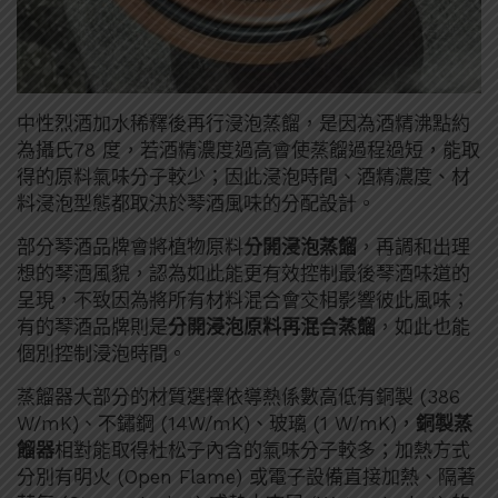
中性烈酒加水稀釋後再行浸泡蒸餾，是因為酒精沸點約
為攝氏78 度，若酒精濃度過高會使蒸餾過程過短，能取
得的原料氣味分子較少；因此浸泡時間、酒精濃度、材
料浸泡型態都取決於琴酒風味的分配設計。
部分琴酒品牌會將植物原料
分開浸泡蒸餾
，再調和出理
想的琴酒風貌，認為如此能更有效控制最後琴酒味道的
呈現，不致因為將所有材料混合會交相影響彼此風味；
有的琴酒品牌則是
分開浸泡原料再混合蒸餾
，如此也能
個別控制浸泡時間。
蒸餾器大部分的材質選擇依導熱係數高低有銅製 (386
W/mK)、不鏽鋼 (14W/mK)、玻璃 (1 W/mK)，
銅製蒸
餾器
相對能取得杜松子內含的氣味分子較多；加熱方式
分別有明火 (Open Flame) 或電子設備直接加熱、隔著