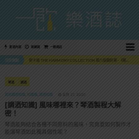
影音內容
新鮮貨
一飲商店
美國正式恢復蘇格蘭威士忌零關稅！烈酒產業再次迎來重磅利多
麥卡倫 THE HARMONY COLLECTION 第六版最終章 -《椰風煖韻》
注目焦點
角嗨尬炸物X爽快這一步，角瓶攜手頂呱呱 全新套餐限時登場
「MONSTER NIGHT OUT 魔爪特調之夜」盛夏刮起派對旋風！
三得利六ROKU琴酒旬系列「柚子雪見」限量登場！首款罐裝GIN SODA 10月同步上市
美國正式恢復蘇格蘭威士忌零關稅！烈酒產業再次迎來重磅利多
麥卡倫 THE HARMONY COLLECTION 第六版最終章 -《椰風煖韻》
琴酒
調酒
其他調酒知識
,
知識庫
,
調酒知識
五月 27, 2020
[調酒知識] 風味哪裡來？琴酒製程大解
密！
琴酒能夠結合各種不同原料的風味，究竟要如何製作才
能讓琴酒如此獨具個性呢？