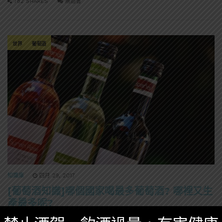
782 SHARES
無迴響
世界
葡萄酒
知識庫
四月 29, 2017
[葡萄酒知識]哪個國家喝最多葡萄酒? 哪裡又生
產最多呢?