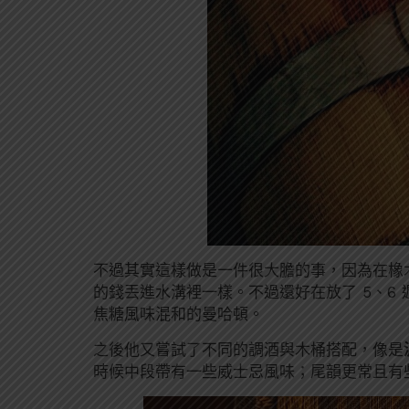
不過其實這樣做是一件很大膽的事，因為在橡
的錢丟進水溝裡一樣。不過還好在放了 5、6
焦糖風味混和的曼哈頓。
之後他又嘗試了不同的調酒與木桶搭配，像是
時候中段帶有一些威士忌風味；尾韻更常且有