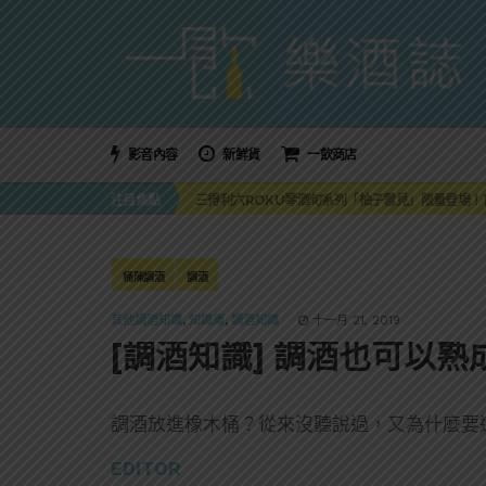
影音內容
新鮮貨
一飲商店
萬眾敲碗如期回歸！SUNMAI金色三麥3度攜手花
注目焦點
三得利六ROKU琴酒旬系列「柚子雪見」限量登場！首款
美國正式恢復蘇格蘭威士忌零關稅！烈酒產業再次迎
大摩DALMORE典藏珍稀年份系列全新力作，VINTAGE
ABSOLUT 攜手 TABASCO® 重磅跨界，辣味
萬眾敲碗如期回歸！SUNMAI金色三麥3度攜手花
桶陳調酒
調酒
三得利六ROKU琴酒旬系列「柚子雪見」限量登場！首款
其他調酒知識
,
知識庫
,
調酒知識
十一月 21, 2019
[調酒知識] 調酒也可以
調酒放進橡木桶？從來沒聽說過，又為什麼要
EDITOR