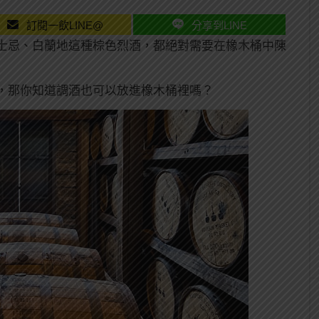
訂閱一飲LINE@
分享到LINE
士忌、白蘭地這種棕色烈酒，都絕對需要在橡木桶中陳
，那你知道調酒也可以放進橡木桶裡嗎？