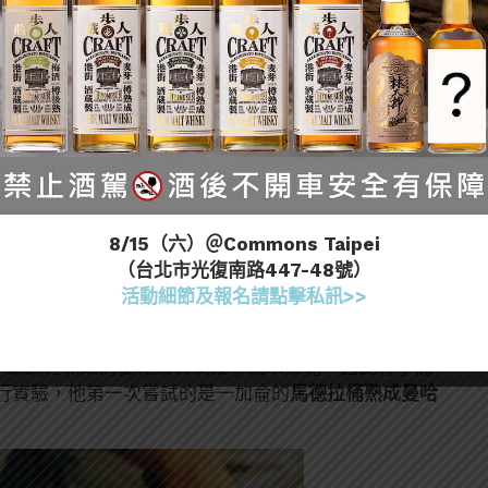
橡木桶中獲得風味
。像是香草、奶油、焦糖、香蕉、椰
這種物質所提供。當然如果是雪莉桶、波本桶或其他二
。
應會將乙醇轉化為乙醛，會產生像是堅果、青草系的味
是熟成過程中也會經過氧化。另外乙醛也還會氧化成乙
順
。這是因為橡木中具有半纖維素，這種物質會與酒裡
順；同時能整合酒中各種風味。
8/15（六）＠Commons Taipei
（台北市光復南路447-48號）
活動細節及報名請點擊私訊>>
師
Jeffrey Morgenthaler
。他在倫敦時喝到一杯在
璃或不鏽鋼裡熟成的變化細微到幾乎難以察覺，因此有了桶
行實驗，他第一次嘗試的是一加侖的
馬德拉桶熟成曼哈