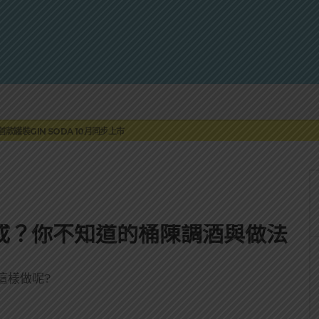
蓮瓜農品牌「阿強西瓜」
罐裝GIN SODA 10月同步上市
來重磅利多
 2010攜手VINTAGE 2006
伏特加7月強勢登台一口重擊味蕾
蓮瓜農品牌「阿強西瓜」
罐裝GIN SODA 10月同步上市
熟成？你不知道的桶陳調酒與做法
這樣做呢?