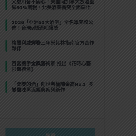
又惹川普不開心！美國向加拿大烈酒重
課50%關稅，北美酒業衝突全面惡化
2026「亞洲50大酒吧」全名單完整公
佈！台灣8間酒吧獲獎
格蘭利威蟬聯三年米其林指南官方合作
夥伴
百富攜手金獎藝術家 推出《花時心藝
限量禮盒》
「會變的酒」創世者桶陳金高No.3 多
變風味再添經典系列新作