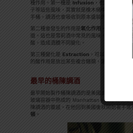
種作用。第一種是
Infusion
，也就是
直接從
子等這些風味，其實就是橡木桶中「香草醛」
手桶，調酒也會吸收到原本盛裝的酒液的風味
第二種會發生的作用是
氧化作用
。氧化還原反
道。這也是雪莉酒中常見的風味，因為雪莉酒
酸，造成酒體不同變化。
第三種變化是
Extraction
，可以
讓酒體變柔
的酸作用是放出某些複合糖類，讓酒體變得柔
最早的桶陳調酒
最早開始製作桶陳調酒的是美國波特蘭的調酒
玻璃容器中熟成的 Manhattan，但在玻
陳調酒的靈感。在他回到美國後就開始著手進
頓
。