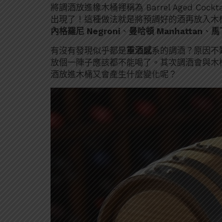
將調酒放進橡木桶裡稱為 Barrel Aged Co
出現了！這種做法就是將預調好的酒再放入木
內格羅尼 Negroni
、
曼哈頓 Manhattan
、
馬
有沒有發現似乎都是
重酒感
系的調酒？原因不
放個一陣子應該都不能喝了。其次調酒會與木
酒放進木桶又會產生什麼變化呢？