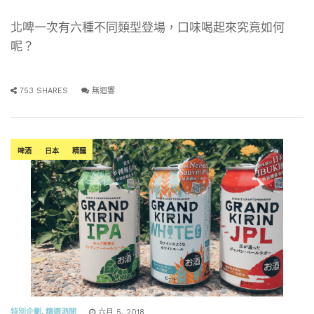
北啤一次有六種不同類型登場，口味喝起來究竟如何
呢？
753 SHARES
無迴響
啤酒
日本
精釀
特別企劃
,
精選酒聞
六月 5, 2018