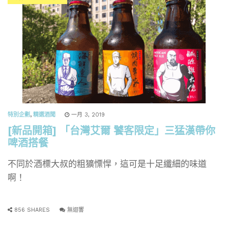
特別企劃
,
精選酒聞
一月 3, 2019
[新品開箱] 「台灣艾爾 饕客限定」三猛漢帶你
啤酒搭餐
不同於酒標大叔的粗獷慓悍，這可是十足纖細的味道
啊！
856 SHARES
無迴響