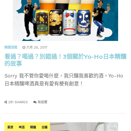
精選酒聞
六月 25, 2017
看過？喝過？別錯過！3個關於Yo-Ho日本精釀
的故事
Sorry 我不管你愛喝什麼，我只釀我喜歡的酒。Yo-Ho
日本精釀啤酒真是有愛有梗有創意！
281 SHARES
無迴響
募資
啤酒
精釀
自釀