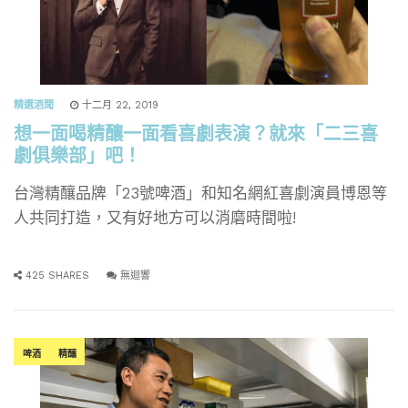
精選酒聞
十二月 22, 2019
想一面喝精釀一面看喜劇表演？就來「二三喜
劇俱樂部」吧！
台灣精釀品牌「23號啤酒」和知名網紅喜劇演員博恩等
人共同打造，又有好地方可以消磨時間啦!
425 SHARES
無迴響
啤酒
精釀