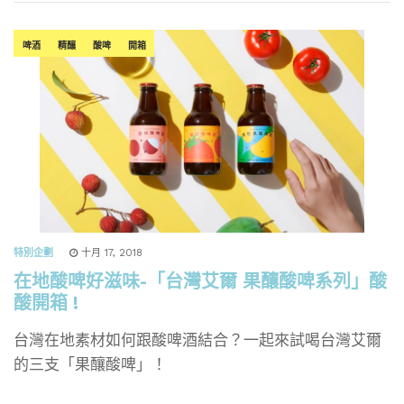
啤酒
精釀
酸啤
開箱
特別企劃
十月 17, 2018
在地酸啤好滋味-「台灣艾爾 果釀酸啤系列」酸
酸開箱 !
台灣在地素材如何跟酸啤酒結合？一起來試喝台灣艾爾
的三支「果釀酸啤」！