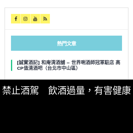
熱門文章
[誠實酒記] 和庵清酒舖 – 世界唎酒師冠軍駐店 高
CP值清酒吧（台北市中山區）
三得利六Roku琴酒旬系列「柚子雪見」限量登
禁止酒駕 飲酒過量，有害健康
場！首款罐裝Gin Soda 10月同步上市
美國正式恢復蘇格蘭威士忌零關稅！烈酒產業再次
迎來重磅利多
大摩Dalmore典藏珍稀年份系列全新力作，
Vintage 2010攜手Vintage 2006