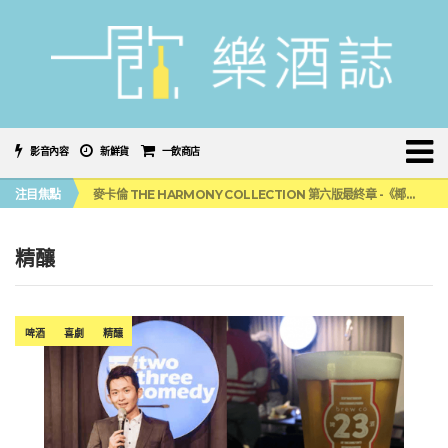
影音內容
新鮮貨
一飲商店
美國正式恢復蘇格蘭威士忌零關稅！烈酒產業再次迎來重磅利多
注目焦點
麥卡倫 THE HARMONY COLLECTION 第六版最終章 -《椰風煖韻》
角嗨尬炸物X爽快這一步，角瓶攜手頂呱呱 全新套餐限時登場
「MONSTER NIGHT OUT 魔爪特調之夜」盛夏刮起派對旋風！
三得利六ROKU琴酒旬系列「柚子雪見」限量登場！首款罐裝GIN SODA 10月同步上市
精釀
美國正式恢復蘇格蘭威士忌零關稅！烈酒產業再次迎來重磅利多
麥卡倫 THE HARMONY COLLECTION 第六版最終章 -《椰風煖韻》
啤酒
喜劇
精釀