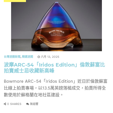
台灣酒圈新聞
,
精選酒聞
六月 13, 2025
波摩ARC-54「Iridos Edition」倫敦蘇富比
拍賣威士忌收藏新高峰
Bowmore ARC-54「Iridos Edition」近日於倫敦蘇富
比線上拍賣專場，以13.5萬英鎊落槌成交，拍賣所得全
數使用於蘇格蘭在地社區建設。
0 SHARES
無迴響