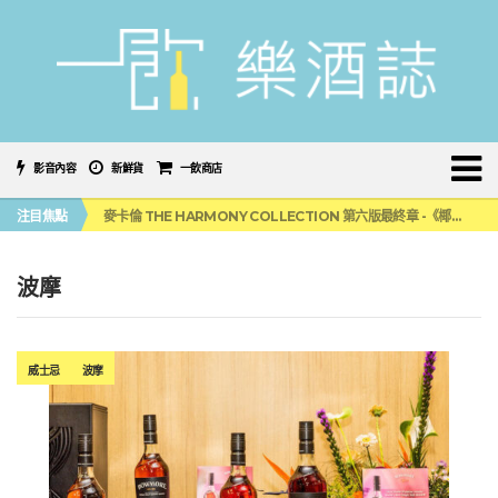
影音內容
新鮮貨
一飲商店
美國正式恢復蘇格蘭威士忌零關稅！烈酒產業再次迎來重磅利多
注目焦點
麥卡倫 THE HARMONY COLLECTION 第六版最終章 -《椰風煖韻》
角嗨尬炸物X爽快這一步，角瓶攜手頂呱呱 全新套餐限時登場
「MONSTER NIGHT OUT 魔爪特調之夜」盛夏刮起派對旋風！
三得利六ROKU琴酒旬系列「柚子雪見」限量登場！首款罐裝GIN SODA 10月同步上市
波摩
美國正式恢復蘇格蘭威士忌零關稅！烈酒產業再次迎來重磅利多
麥卡倫 THE HARMONY COLLECTION 第六版最終章 -《椰風煖韻》
威士忌
波摩