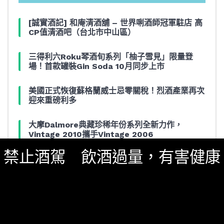
[誠實酒記] 和庵清酒舖 – 世界唎酒師冠軍駐店 高
CP值清酒吧（台北市中山區）
三得利六Roku琴酒旬系列「柚子雪見」限量登
場！首款罐裝Gin Soda 10月同步上市
美國正式恢復蘇格蘭威士忌零關稅！烈酒產業再次
迎來重磅利多
大摩Dalmore典藏珍稀年份系列全新力作，
Vintage 2010攜手Vintage 2006
禁止酒駕 飲酒過量，有害健康
ABSOLUT 攜手 TABASCO® 重磅跨界，辣味伏
特加7月強勢登台一口重擊味蕾