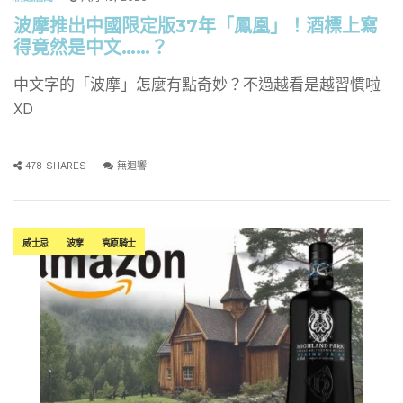
波摩推出中國限定版37年「鳳凰」！酒標上寫
得竟然是中文……？
中文字的「波摩」怎麼有點奇妙？不過越看是越習慣啦
XD
478 SHARES
無迴響
威士忌
波摩
高原騎士