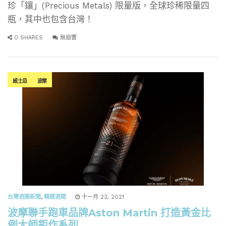
珍「鑲」(Precious Metals) 限量版，全球珍稀限量四
瓶，其中也包含台灣！
0 SHARES
無迴響
威士忌
波摩
台灣酒圈新聞
,
精選酒聞
十一月 23, 2021
波摩聯手跑車品牌Aston Martin 打造黃金比
例大師鉅作系列