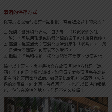
清酒的保存方式
保存清酒跟葡萄酒有一點相似，需要避免以下的東西：
光線：
紫外線會造成「日光臭」（類似老酒的味
道），可以用報紙或防紫外線的袋子包住瓶身保護。
高溫、溫差過大：
高溫會讓清酒產生「老香」，一般
建議清酒儲藏在10度以下的環境。
振動：
搖晃和振動一樣會讓酒質不穩定、促使劣化
綜合以上要素，家中最適合存放清酒的地方就是
「冰
箱」
了！但是小編也知道，如果買了太多清酒塞在冰箱
很有可能要鬧家庭革命…如果是比較強壯的清酒（火入
過的本釀造、純米酒、普通酒等），也可以暫時用報紙
包一包放在冷涼的地方，但是不宜久放喔！