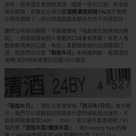
首先，很多酒友會詢問清酒（或是一些利口酒）有沒有
保存期限，其實在台灣只要
酒精濃度超過7%
就不需標
示保存期限了，所以把酒瓶翻來翻去也找不到資訊的。
雖然沒有保存期限，不過確實有「喝起來比較美味的期
間」，但這依據每個人喜歡的口味會有差異。有些人喜
歡新鮮清爽的口感，有些人喜歡陳放過的古酒圓潤口
感，而我們可以從
「製造年月」
來稍微判斷。看清酒的
背標(有的時候會標在前面)可以看到：
「製造年月」：
現在大多會使用
「西元年/月份」
來作標
示，我們可以很輕易的知道是什麼時候裝瓶出貨的。不
過有時候會看到24BY 、25BY，這又是什麼意思呢？BY
指的是
「酒造年度/釀造年度」
，是Brewery Year的縮
寫。24BY指的是平成24年度釀造的酒（2012.7.1 ~