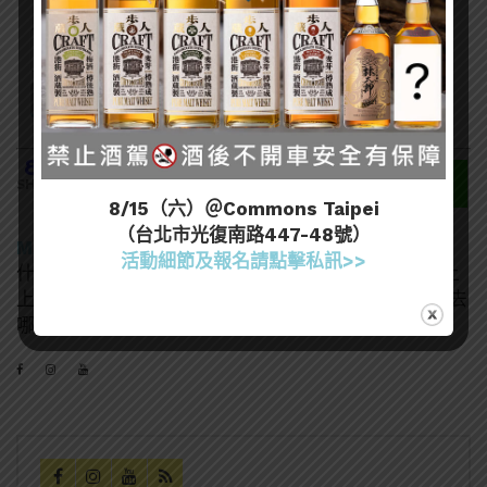
806
SHARES
8/15（六）＠Commons Taipei
（台北市光復南路447-48號）
MA MATT
活動細節及報名請點擊私訊>>
什麼酒都喝，酒精中漂浮的塵世小書僮，沒事喝喝酒上
上課。終於考過葡萄酒WSET L3、唎酒師，接下來該去
哪呢？