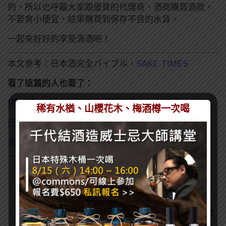
的。所以也呼籲大家跟優質的代理商、酒商購買酒款，
不要貪小便宜，結果購買到保存不良的水貨。
一起來好好的享受清酒吧！
本文參考：日本酒完全バイブル，
SAKE TIMES
看了這篇的人也看了：
[日本酒知識] 千變萬化的清酒溫度！幾度喝才好？
稀有水楢、山櫻花木、梅酒樽一次喝
[日本酒知識] 清酒、燒酎、泡盛，到底哪裡不一樣？
清酒＋溫泉＋滑雪＝「越後湯澤」三個願望一次滿足！
訂閱一飲樂酒誌電子報
喜歡我們的內容嗎？在此訂閱電子報，掌握最新酒聞和獨家
會員優惠吧！