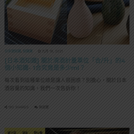
日本酒知識
,
知識庫
九月 18, 2021
[日本酒知識] 關於清酒計量單位「合/升」的4
個小知識- 1合究竟是多少ml？
每次看到這種單位總是讓人很困惑？別擔心，關於日本
酒容量的知識，我們一次告訴你！
190 SHARES
無迴響
威士忌
波本
野火雞