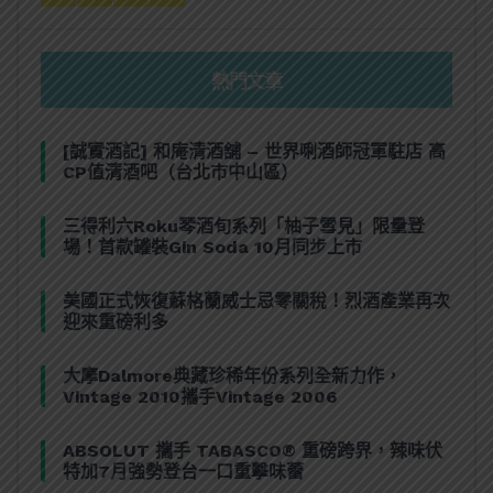
熱門文章
[誠實酒記] 和庵清酒舖 – 世界唎酒師冠軍駐店 高
CP值清酒吧（台北市中山區）
三得利六Roku琴酒旬系列「柚子雪見」限量登
場！首款罐裝Gin Soda 10月同步上市
美國正式恢復蘇格蘭威士忌零關稅！烈酒產業再次
迎來重磅利多
大摩Dalmore典藏珍稀年份系列全新力作，
Vintage 2010攜手Vintage 2006
ABSOLUT 攜手 TABASCO® 重磅跨界，辣味伏
特加7月強勢登台一口重擊味蕾