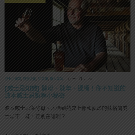
威士忌知識
,
特別企劃
,
知識庫
,
達人專訪
十二月 2, 2019
[威士忌知識] 酵母、陳年、過桶！你不知道的
波本威士忌製程小秘密
波本威士忌從酵母、木桶到熟成上都和孰悉的蘇格蘭威
士忌不一樣，差別在哪呢？