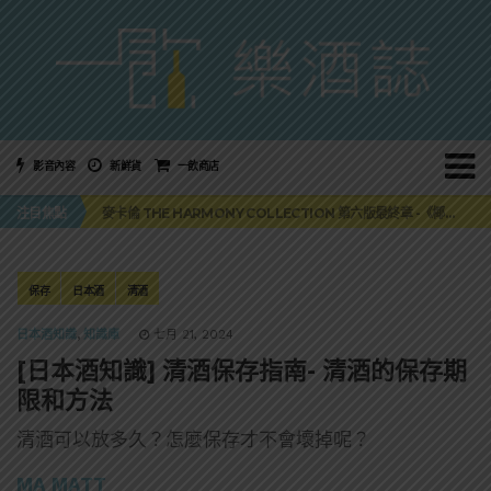
影音內容
新鮮貨
一飲商店
美國正式恢復蘇格蘭威士忌零關稅！烈酒產業再次迎來重磅利多
注目焦點
麥卡倫 THE HARMONY COLLECTION 第六版最終章 -《椰風煖韻》
角嗨尬炸物X爽快這一步，角瓶攜手頂呱呱 全新套餐限時登場
「MONSTER NIGHT OUT 魔爪特調之夜」盛夏刮起派對旋風！
三得利六ROKU琴酒旬系列「柚子雪見」限量登場！首款罐裝GIN SODA 10月同步上市
美國正式恢復蘇格蘭威士忌零關稅！烈酒產業再次迎來重磅利多
保存
日本酒
清酒
麥卡倫 THE HARMONY COLLECTION 第六版最終章 -《椰風煖韻》
日本酒知識
,
知識庫
七月 21, 2024
[日本酒知識] 清酒保存指南- 清酒的保存期
限和方法
清酒可以放多久？怎麼保存才不會壞掉呢？
MA MATT