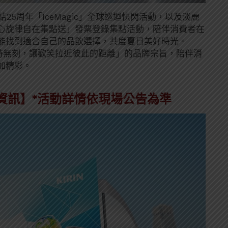
冰結25周年「IceMagic」全球巡迴快閃活動，以及淡麗
心旋律自在集點送」發票登錄集點活動，陪伴消費者在
能找到適合自己的品飲選擇，共度夏日美好時光。
無時無刻，讓歡笑拉近彼此的距離」的品牌宗旨，陪伴消
加精彩。
 活動資訊】*活動詳情依現場公告為準