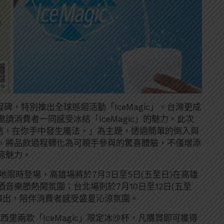
程碑，特別推出全球巡迴活動「IceMagic」。台灣更成
消費者一同感受冰結「IceMagic」的魅力。此次
en. 讓冰結，在你手中發生魔法。」為主題，透過簡單的倒入與
，將品飲過程轉化為可親手參與的驚喜體驗，不僅增添
涼魅力。
兩地限時登場，高雄場將於7月3日至5日(五至日)在高雄
音樂節熱鬧氛圍；台北場則於7月10日至12日(五至
演出，陪伴消費者感受盛夏沁涼氛圍。
西西里兩款「IceMagic」限定冰沙杯，凡購買即可獲得