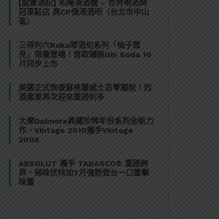
[誠實酒記] 和庵清酒舖 – 世界唎酒師
冠軍駐店 高CP值清酒吧（台北市中山
區）
三得利六Roku琴酒旬系列「柚子雪
見」限量登場！首款罐裝Gin Soda 10
月同步上市
美國正式恢復蘇格蘭威士忌零關稅！烈
酒產業再次迎來重磅利多
大摩Dalmore典藏珍稀年份系列全新力
作，Vintage 2010攜手Vintage
2006
ABSOLUT 攜手 TABASCO® 重磅跨
界，辣味伏特加7月強勢登台一口重擊
味蕾