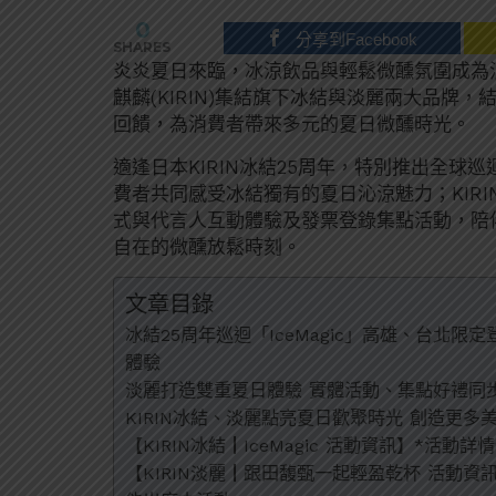
0
分享到Facebook
SHARES
炎炎夏日來臨，冰涼飲品與輕鬆微醺氛圍成為
麒麟(KIRIN)集結旗下冰結與淡麗兩大品牌
回饋，為消費者帶來多元的夏日微醺時光。
適逢日本KIRIN冰結25周年，特別推出全球巡
費者共同感受冰結獨有的夏日沁涼魅力；KIR
式與代言人互動體驗及發票登錄集點活動，陪
自在的微醺放鬆時刻。
文章目錄
冰結25周年巡迴「IceMagic」高雄、台北限
體驗
淡麗打造雙重夏日體驗 實體活動、集點好禮同
KIRIN冰結、淡麗點亮夏日歡聚時光 創造更多
【KIRIN冰結┃IceMagic 活動資訊】*活動
【KIRIN淡麗┃跟田馥甄一起輕盈乾杯 活動資