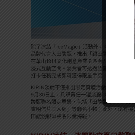
除了冰結「IceMagic」活動外，KIRIN
品牌代言人田馥甄，推出「跟田馥甄一起輕盈乾
在華山1914文化創意產業園區金八廣場後區
浸式互動空間。消費者可透過語音互動聆聽田
打卡任務完成即可獲得限量手扇，邀請消費者
KIRIN淡麗不僅推出限定實體活動，也同步
9月30日止，凡購買任一罐淡麗(350ml/5
馥甄聯名限定周邊，包括「田馥甄愛你搖搖鑰
畫明信片三入組」等聯名小物；此外，還有機
田馥甄親筆簽名限量海報。