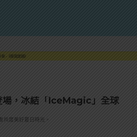
來重磅利多
最終章 -《椰風煖韻》
限時登場
刮起派對旋風！
罐裝GIN SODA 10月同步上市
來重磅利多
最終章 -《椰風煖韻》
場，冰結「IceMagic」全球
者共度美好夏日時光。