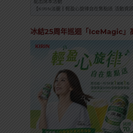
能出席本活動
【KIRIN淡麗┃輕盈心旋律自在集點送 活動資
冰結25周年巡迴「IceMagi