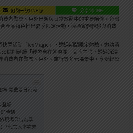
訂閱一飲LINE@
分享到LINE
消費者聚會、戶外出遊與日常放鬆中的重要陪伴。台灣
，結合產品特色推出夏季限定活動，透過實體體驗與消費
迴快閃活動「IceMagic」，透過期間限定體驗，邀請消
IN淡麗則延續「輕盈自在就淡麗」品牌主張，透過沉浸
伴消費者在聚餐、戶外、旅行等多元場景中，享受輕盈
定登場 開啟夏日沁涼
步登場
美好時刻
詳情依現場公告為準
訊】*代言人本次未