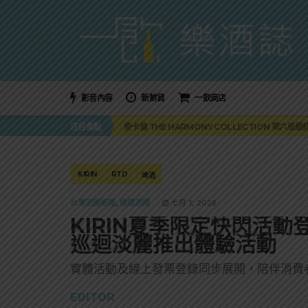
影音內容
新鮮貨
一飲商店
美國正式恢復蘇格蘭威士忌零關稅！烈酒產業再次迎
注目焦點
麥卡倫 THE HARMONY COLLECTION 第六版
角嗨尬炸物X爽快這一步，角瓶攜手頂呱呱 全新套餐
「MONSTER NIGHT OUT 魔爪特調之夜」盛夏
三得利六ROKU琴酒旬系列「柚子雪見」限量登場！首款
美國正式恢復蘇格蘭威士忌零關稅！烈酒產業再次迎
KIRIN
RTD
啤酒
麥卡倫 THE HARMONY COLLECTION 第六版
台灣酒圈新聞
,
精選酒聞
七月 1, 2026
KIRIN夏季限定快閃活動登
巡迴淡麗推出體驗活動
實體活動及線上發票登錄同步展開，陪伴消費
EDITOR