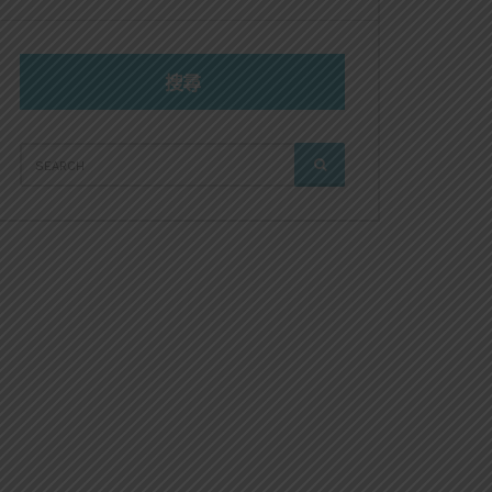
搜尋
SEARCH
SEARCH
FOR: