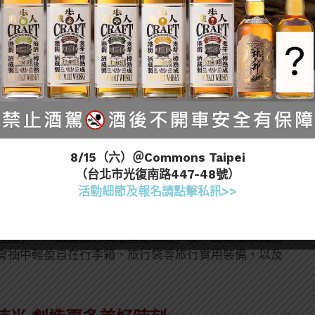
旗下「淡麗」則延續「輕盈自在就淡麗」品牌主張，結合全新
杯」限定體驗活動。活動將於7月4日至5日(六至日)
舉行，以充滿綠意與放鬆氛圍的草地空間為靈感，打造沉
8/15（六）＠Commons Taipei
馥甄分享輕盈生活小祕密，並搭配限定拍貼及主題拍照
（台北市光復南路447-48號）
感受「輕盈自在就淡麗」的品牌魅力。
活動細節及報名請點擊私訊>>
推出「輕盈心旋律自在集點送」發票登錄活動，即日起至
00ml)，登錄發票即可累積點數，即可累積點數兌換多款田
匙圈」、「田馥甄心情插畫便條貼」及「田馥甄收藏插
會抽中輕盈自在行李箱、旅行袋等旅行實用裝備，以及