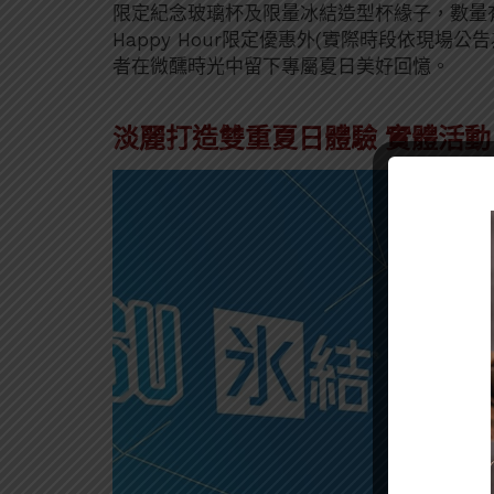
限定紀念玻璃杯及限量冰結造型杯緣子，數量
Happy Hour限定優惠外(實際時段依現
者在微醺時光中留下專屬夏日美好回憶。
淡麗打造雙重夏日體驗 實體活