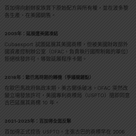
百加得向創辦家族買下原始配方與所有權，並在波多黎
各生產、在美國銷售。
2005年：延展遭美國凍結
Cubaexport 試圖延展其美國商標，但被美國財政部外
國資產控制辦公室（OFAC，負責執行國際制裁的單位）
拒絕核發許可，導致延展程序卡關。
2016年：歐巴馬時期的轉機（爭議關鍵點）
在歐巴馬政府執政末期，美古關係破冰，OFAC 突然改
變立場發放許可，美國專利商標局（USPTO）隨即同意
古巴延展其商標 10 年。
2021-2025年：百加得全面反擊
百加得正式控告 USPTO，主張古巴的商標早在 2006