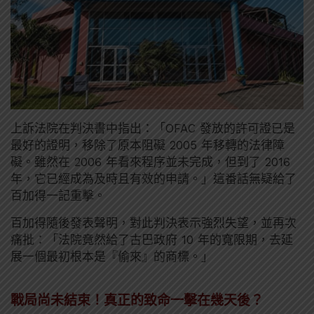
上訴法院在判決書中指出：「OFAC 發放的許可證已是
最好的證明，移除了原本阻礙 2005 年移轉的法律障
礙。雖然在 2006 年看來程序並未完成，但到了 2016
年，它已經成為及時且有效的申請。」這番話無疑給了
百加得一記重擊。
百加得隨後發表聲明，對此判決表示強烈失望，並再次
痛批：「法院竟然給了古巴政府 10 年的寬限期，去延
展一個最初根本是『偷來』的商標。」
戰局尚未結束！真正的致命一擊在幾天後？