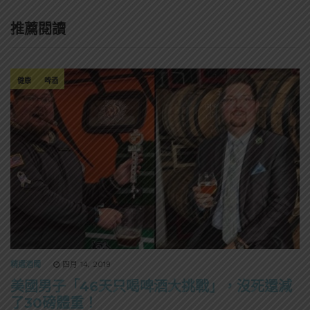
推薦閱讀
健康
啤酒
精選酒聞
四月 14, 2019
美國男子「46天只喝啤酒大挑戰」，沒死還減
了30磅體重！