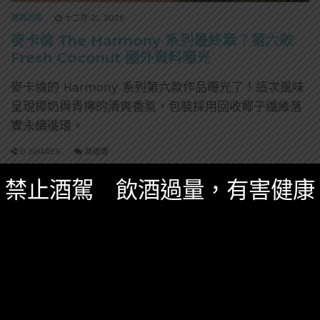
精選酒聞
十二月 21, 2025
麥卡倫 The Harmony 系列最終章？第六款
Fresh Coconut 國外資料曝光
麥卡倫的 Harmony 系列第六款作品曝光了！這次風味
呈現椰奶與青檸的清爽香氣，包裝採用回收椰子纖維落
實永續循環。
0 SHARES
無迴響
禁止酒駕 飲酒過量，有害健康
威士忌