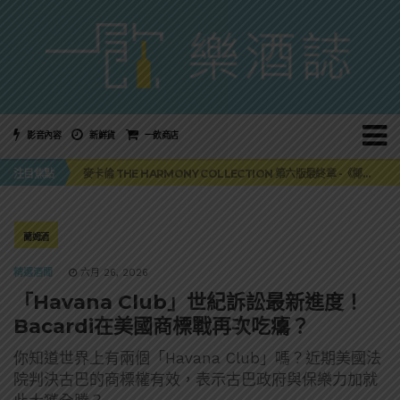
影音內容
新鮮貨
一飲商店
美國正式恢復蘇格蘭威士忌零關稅！烈酒產業再次迎來重磅利多
注目焦點
麥卡倫 THE HARMONY COLLECTION 第六版最終章 -《椰風煖韻》
角嗨尬炸物X爽快這一步，角瓶攜手頂呱呱 全新套餐限時登場
「MONSTER NIGHT OUT 魔爪特調之夜」盛夏刮起派對旋風！
三得利六ROKU琴酒旬系列「柚子雪見」限量登場！首款罐裝GIN SODA 10月同步上市
美國正式恢復蘇格蘭威士忌零關稅！烈酒產業再次迎來重磅利多
蘭姆酒
麥卡倫 THE HARMONY COLLECTION 第六版最終章 -《椰風煖韻》
精選酒聞
六月 26, 2026
「Havana Club」世紀訴訟最新進度！
Bacardi在美國商標戰再次吃癟？
你知道世界上有兩個「Havana Club」嗎？近期美國法
院判決古巴的商標權有效，表示古巴政府與保樂力加就