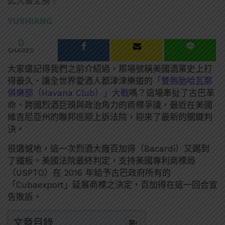
此大獲全勝？
YUSHIANG
0
SHARES
大家還記得我們之前介紹過，那場號稱美國酒業史上打
得最久、讓全世界愛酒人都津津樂道的
「雙胞胎哈瓦那
俱樂部（Havana Club）」大戰
嗎？這場牽扯了古巴革
命、跨國烈酒巨頭與政治角力的商標爭議，最近在美國
維吉尼亞州的聯邦巡迴上訴法院，迎來了最新的關鍵判
決。
很遺憾地，這一次烈酒大廠百加得（Bacardi）又踢到
了鐵板。美國法院最終判定，支持美國專利商標局
（USPTO）在 2016 年給予古巴政府所有的
「Cubaexport」延展商標之決定，百加得在這一回合宣
告敗訴。
文章目錄