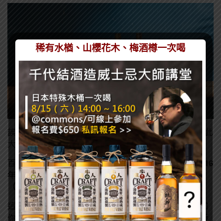
稀有水楢、山櫻花木、梅酒樽一次喝
誒~你是不是和我們一樣，以為古巴政府與保樂力加就此
大獲全勝？那就太小看這場世紀官司的戲劇性了。
百加得在聲明中拋出了一個關鍵伏筆：
古巴政府在 2016
年獲得的 10 年商標延展，算一算時間，剛好就在今年
（2026年）6月的這幾天到期！
這意味著，古巴必須立刻申請下一次的延展！然而，如
你我所知，以美國現行的法律以及環境，對古巴可謂極