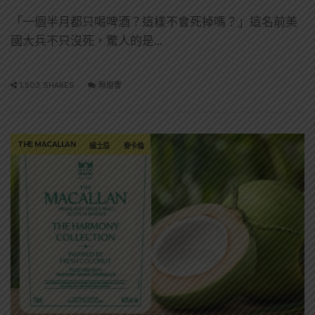
「一個半月都只喝啤酒？這樣不會死掉嗎？」這名前美
國大兵不只沒死，驚人的是...
1,503 SHARES
無迴響
THE MACALLAN
威士忌
麥卡倫