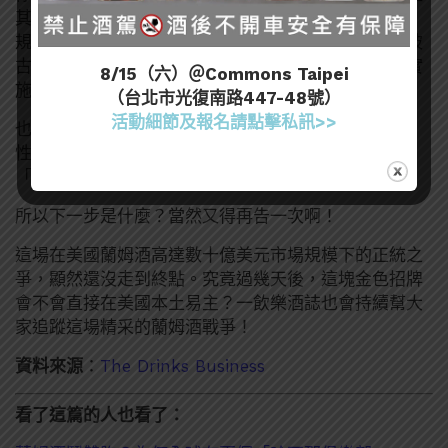
其不利。百加得指出，根據 2024 年美國通過的新法
規，美國法院及政府機構已被明確
「禁止」
承認任何被
古巴政府強行沒收的商標。當年拜登政府對古巴商標實
8/15（六）＠Commons Taipei
施的封鎖限制，此時將成為百加得最心腹的王牌。
（台北市光復南路447-48號）
活動細節及報名請點擊私訊>>
也就是說，Cubaexport 雖然贏了過去 10 年的合法
性，但在接下來幾天內，他們很有可能因為新法規而
「無法再度延展」這個商標。
所以下一步是什麼？當然又得再告一次啊！
這場在美國蘭姆酒高達數十億美元市場規模下的正統之
爭，顯然還沒走到終點。究竟過幾天後，這塊金色招牌
會不會直接在美國本土易主？一飲樂酒誌也會持續幫大
家追蹤這場精采的蘭姆酒戰爭！
資料來源
：
The Drinks Business
看了這篇的人也看了：