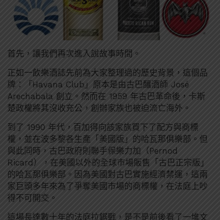
首先，讓我們再次進入說故事時間。
正如一飲樂酒誌先前為大家整理過的歷史背景，這個品
牌：「Havana Club」原本是由古巴釀酒師 José
Arechabala 創立。然而在 1959 年古巴革命後，卡斯
楚政權將其沒收充公，創辦家族也被迫流亡海外。
到了 1990 年代，百加得向該家族買下了配方與商標
權，並在波多黎各生產「美國版」的哈瓦那俱樂部。但
與此同時，古巴政府則聯手保樂力加（Pernod
Ricard），在美國以外的全球市場販售「古巴正宗版」
的哈瓦那俱樂部。因為美國對古巴實施經濟禁運，這兩
家巨頭多年來為了爭奪美國市場的商標權，在法庭上吵
得不可開交。
這場長達數十年的法庭拉鋸戰，是不是前後看了一堆文