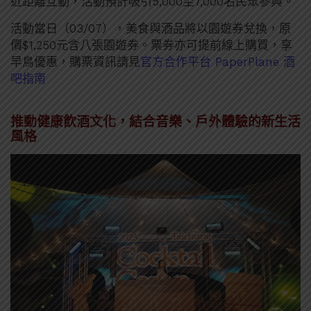
近距離互動，活動預計吸引5,000至7,000名⺠眾參與。
活動當日（03/07），美⻝與酒品將以園遊券兌換，原
價$1,250元含八張園遊券。票券亦可提前線上購買，享
早鳥優惠，購票資訊請見
官方合作平台 PaperPlane 酒
吧指南
推動健康飮酒文化，結合音樂、戶外體驗的新生活
風格