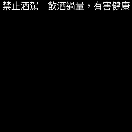
禁止酒駕 飲酒過量，有害健康
威士忌
台灣酒圈新聞
,
精選酒聞
八月 17, 2023
格蘭帝攜手水墨藝術家李轂摩 揭曉三款藝術單
桶威士忌限量禮盒
格蘭帝與台灣藝術家李轂摩老師攜手合作，首次為威士