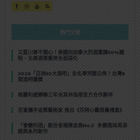
熱門文章
又惹川普不開心！美國向加拿大烈酒重課50%關
稅，北美酒業衝突全面惡化
2026「亞洲50大酒吧」全名單完整公佈！台灣8
間酒吧獲獎
格蘭利威蟬聯三年米其林指南官方合作夥伴
百富攜手金獎藝術家 推出《花時心藝限量禮盒》
「會變的酒」創世者桶陳金高No.3 多變風味再添
經典系列新作