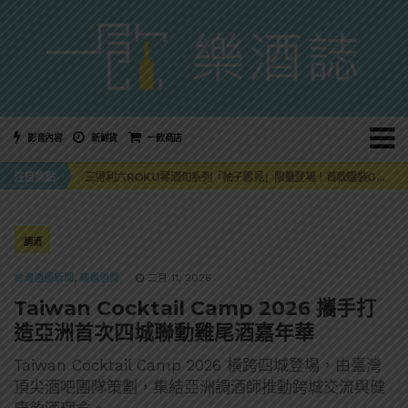
影音內容
新鮮貨
一飲商店
萬眾敲碗如期回歸！SUNMAI金色三麥3度攜手花蓮瓜農品牌「阿強西瓜」
注目焦點
三得利六ROKU琴酒旬系列「柚子雪見」限量登場！首款罐裝GIN SODA 10月同步上市
美國正式恢復蘇格蘭威士忌零關稅！烈酒產業再次迎來重磅利多
大摩DALMORE典藏珍稀年份系列全新力作，VINTAGE 2010攜手VINTAGE 2006
ABSOLUT 攜手 TABASCO® 重磅跨界，辣味伏特加7月強勢登台一口重擊味蕾
萬眾敲碗如期回歸！SUNMAI金色三麥3度攜手花蓮瓜農品牌「阿強西瓜」
調酒
三得利六ROKU琴酒旬系列「柚子雪見」限量登場！首款罐裝GIN SODA 10月同步上市
台灣酒圈新聞
,
精選酒聞
二月 11, 2026
Taiwan Cocktail Camp 2026 攜手打
造亞洲首次四城聯動雞尾酒嘉年華
Taiwan Cocktail Camp 2026 橫跨四城登場，由臺灣
頂尖酒吧團隊策劃，集結亞洲調酒師推動跨城交流與健