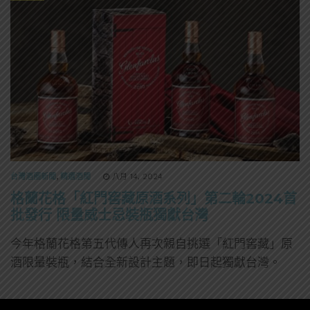
台灣酒圈新聞
,
精選酒聞
八月 14, 2024
格蘭花格「紅門窖藏原酒系列」第二輪2024首
批發行 限量威士忌裝瓶獨獻台灣
今年格蘭花格第五代傳人再次親自挑選「紅門窖藏」原
酒限量裝瓶，結合全新設計主題，即日起獨獻台灣。
0 SHARES
無迴響