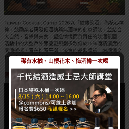
Taiwan Cocktail Camp 2026以「健康飮酒」為核心精
神，鼓勵業者研發低酒精與無酒精的創意調飮，並結合
大自然、音樂與美⻝，塑造愉悅而負責任的飮酒氛圍。
活動中的大型戶外節慶更規劃多款低於15％酒精濃度的
調酒選擇，旨在推廣平衡、優質的品飮體驗，讓調酒文
化融入健康生活風格。
稀有水楢、山櫻花木、梅酒樽一次喝
國際媒體聚焦，提升台灣雞尾酒文化能見度