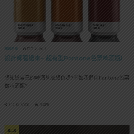
精選酒聞
四月 2, 2017
設計師看過來~ 超有型Pantone色票啤酒瓶!
想知道自己的啤酒甚麼顏色嗎?不如我們用Pantone色票
做啤酒瓶?
642 SHARES
無迴響
威士忌