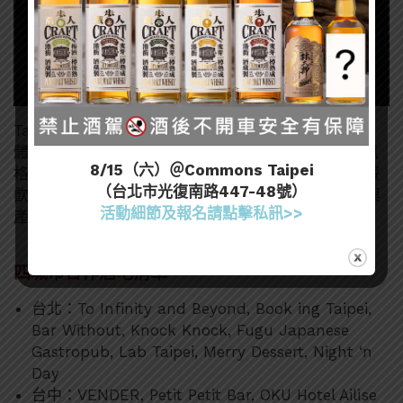
Taiwan Cocktail Camp 2026 已吸引超過12家國際媒
體與眾多KOL全程跟進，涵蓋亞洲餐飮、酒類與生活風
8/15（六）＠Commons Taipei
格領域。透過多層次的內容傳播，台灣的調酒藝術、餐
（台北市光復南路447-48號）
飮創新與城市文化將躍上國際舞台，進一步推動觀光與
活動細節及報名請點擊私訊>>
產業經濟發展。
四城市合作酒吧淸單
台北：To Infinity and Beyond, Book ing Taipei,
Bar Without, Knock Knock, Fugu Japanese
Gastropub, Lab Taipei, Merry Dessert, Night ‘n
Day
台中：VENDER, Petit Petit Bar, OKU Hotel Ailìse