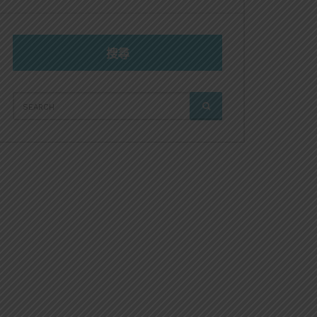
搜尋
SEARCH
SEARCH
FOR: