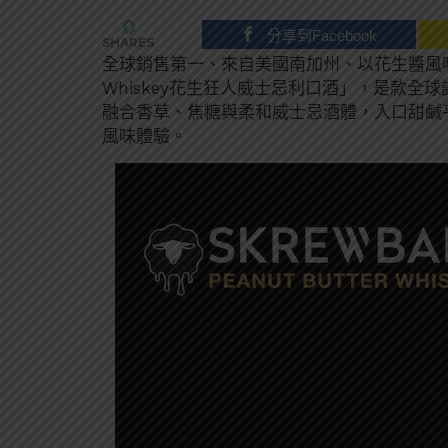
0
分享到Facebook
SHARES
全球銷售第一、來自美國南加州、以花生醬風味顛覆威士
Whiskey花生狂人威士忌利口酒」，是款
融合香草、焦糖與柔和威士忌酒體，入口甜鹹
風味體驗。