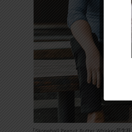
「Skrewball Peanut Butter Whisk