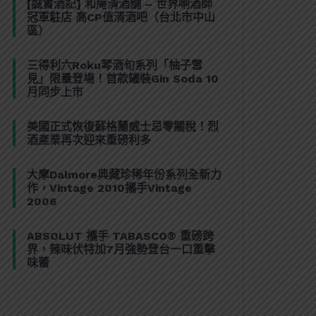
[誠實酒記] 和庵清酒舖 – 世界唎酒師
冠軍駐店 高CP值清酒吧（台北市中山
區）
三得利六Roku琴酒旬系列「柚子雪
見」限量登場！首款罐裝Gin Soda 10
月同步上市
美國正式恢復蘇格蘭威士忌零關稅！烈
酒產業再次迎來重磅利多
大摩Dalmore典藏珍稀年份系列全新力
作，Vintage 2010攜手Vintage
2006
ABSOLUT 攜手 TABASCO® 重磅跨
界，辣味伏特加7月強勢登台一口重擊
味蕾