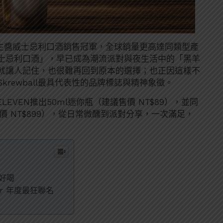
國花生醬威士忌利口酒銷售冠軍，全球銷量更高達同類型產
士忌利口酒」，早已成為潮流派對與夜生活中的「黑羊
就讓人記住，也很難再回到原本的選擇；也正因這樣不
rewball最具代表性的品牌標誌與精神象徵。
ELEVEN推出50ml迷你瓶（建議售價 NT$89），並同
售價 NT$899），從日常微醺到派對分享，一次滿足，
好喝
ger 年度最狂聯名