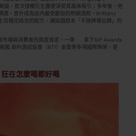
埔寨移居美國，首次接觸花生醬便深受其風味吸引；多年後，他
，意外成為店內最受歡迎的熱銷酒款。Brittany
士忌穩定結合的配方，讓這個原本「不按牌理出牌」的
得市場與消費者的高度肯定，一舉 拿下SIP Awards
美國 飲料測試協會（BTI）金獎等多項國際殊榮，更
 狂在怎麼喝都好喝