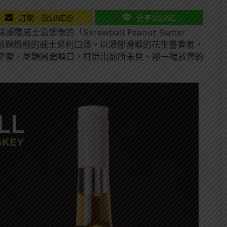
訂閱一飲LINE@
分享到LINE
忌想像的「Skrewball Peanut Butter
全球話題爆棚的威士忌利口酒。以濃郁滑順的花生醬香氣，
平衡、尾韻圓潤順口，打造出前所未見、卻一喝就懂的