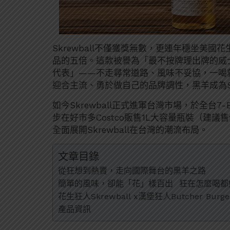
Skrewball不僅獲獎無數，更連年穩坐美
品的五倍。這款被譽為「最不按牌理出牌的威
代表」——不走尋常道路、風味不妥協，一喝
迎合主流、勇於做自己的品牌調性，黑羊成為Sk
如今Skrewball正式進軍台灣市場，於全台7-
步在好市多Costco販售1L大容量瓶裝（建議
全面展開Skrewball在台灣的潮流布局。
文章目錄
從狂想到熱賣，走向國際舞台的黑羊之路
簡單的風味，卻能「花」樣百出 狂在怎麼喝都
花生狂人Skrewball x漢堡狂人Butcher Bur
產品資訊