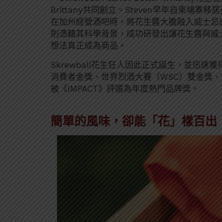
Brittany共同創立。Steven早年自柬
在加州經營酒吧時，將花生醬大膽融入威士忌調酒
則憑藉其科學背景，成功研發出讓花生醬與威
想法真正成為商品。
Skrewball花生狂人因此正式誕生，並迅速獲
消費者金獎、世界烈酒大賽（WSC）雙金獎、
被《IMPACT》評選為年度熱門品牌獎。
簡單的風味，卻能「花」樣百出