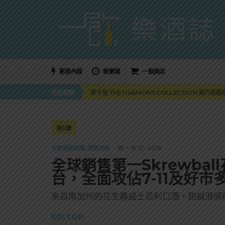
影音內容
新鮮貨
一飲商店
美國正式恢復蘇格蘭威士忌零關稅！烈酒產業再次迎
注目焦點
麥卡倫 THE HARMONY COLLECTION 第六版
角嗨尬炸物X爽快這一步，角瓶攜手頂呱呱 全新套餐
「MONSTER NIGHT OUT 魔爪特調之夜」盛夏
三得利六ROKU琴酒旬系列「柚子雪見」限量登場！首款
美國正式恢復蘇格蘭威士忌零關稅！烈酒產業再次迎
利口酒
麥卡倫 THE HARMONY COLLECTION 第六版
台灣酒圈新聞
,
精選酒聞
一月 12, 2026
全球銷售第一Skrewba
台，全面攻佔7-11及好市
來自南加州的花生醬威士忌利口酒，甜鹹滑順
EDITOR