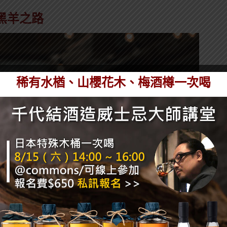
黑羊之路
稀有水楢、山櫻花木、梅酒樽一次喝