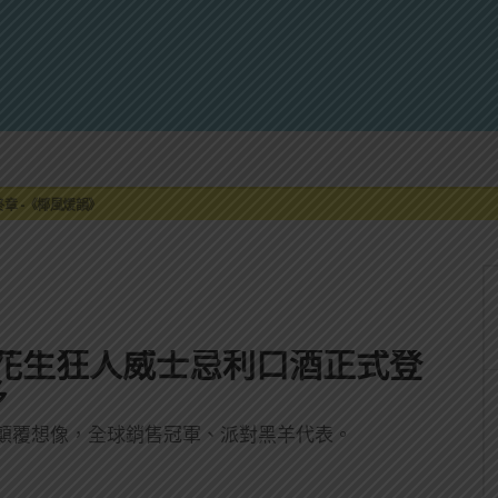
來重磅利多
最終章 -《椰風煖韻》
限時登場
刮起派對旋風！
罐裝GIN SODA 10月同步上市
來重磅利多
最終章 -《椰風煖韻》
ll花生狂人威士忌利口酒正式登
多
顛覆想像，全球銷售冠軍、派對黑羊代表。