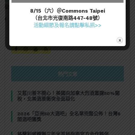
動畫、電影、自助旅行、日本歷史、以及穀類酒愛好者
8/15（六）＠Commons Taipei
（台北市光復南路447-48號）
活動細節及報名請點擊私訊>>
熱門文章
又惹川普不開心！美國向加拿大烈酒重課50%關
稅，北美酒業衝突全面惡化
2026「亞洲50大酒吧」全名單完整公佈！台灣8
間酒吧獲獎
格蘭利威蟬聯三年米其林指南官方合作夥伴