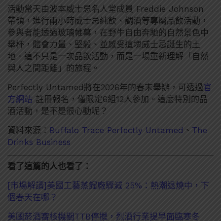
活動當天由波本威士忌名人堂成員 Freddie Johnson
帶領，進行兩小時威士忌純飲、調酒等專屬品飲活動，
參與者能透過玻璃帷幕，在野牛自由奔馳的自然景色中
舉杯，體會力量、堅毅、並感受這塊威士忌誕生的土
地。這不只是一次品飲活動，而是一場重新理解「自然
與人之間距離」的旅程。
Perfectly Untamed將在2026年的春末舉辦，可透過
官
方網站
註冊報名，僅限定6組12人參加。這麼特別的品
酒活動，是不是很心動呢？
資料來源：
Buffalo Trace Perfectly Untamed
、
The
Drinks Business
看了這篇的人也看了：
[市場解讀]美國工藝蒸餾廠驟減 25%：熱潮退燒中，下
個春天在哪？
美國菸酒審核機關TTB停擺，烈酒行業提早面臨寒冬