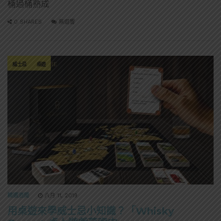
桶過桶熟成
0 SHARES
無迴響
威士忌
桌遊
精選酒聞
八月 11, 2019
用桌遊來學威士忌小知識？「Whisky