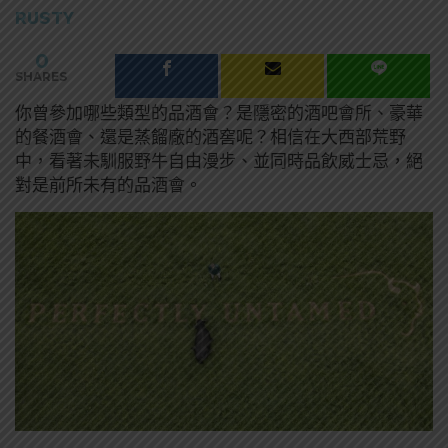
RUSTY
0
SHARES
你曾參加哪些類型的品酒會？是隱密的酒吧會所、豪華
的餐酒會、還是蒸餾廠的酒窖呢？相信在大西部荒野
中，看著未馴服野牛自由漫步、並同時品飲威士忌，絕
對是前所未有的品酒會。