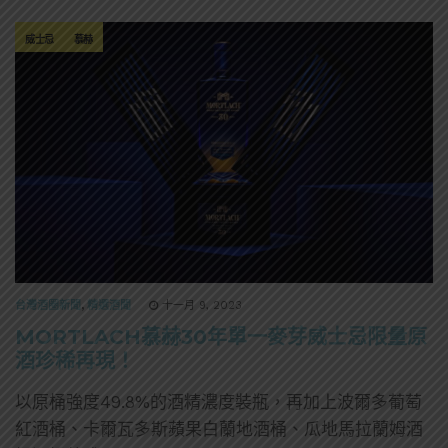
威士忌
慕赫
台灣酒圈新聞
,
精選酒聞
十一月 9, 2023
MORTLACH慕赫30年單一麥芽威士忌限量原
酒珍稀再現！
以原桶強度49.8%的酒精濃度裝瓶，再加上波爾多葡萄
紅酒桶、卡爾瓦多斯蘋果白蘭地酒桶、瓜地馬拉蘭姆酒