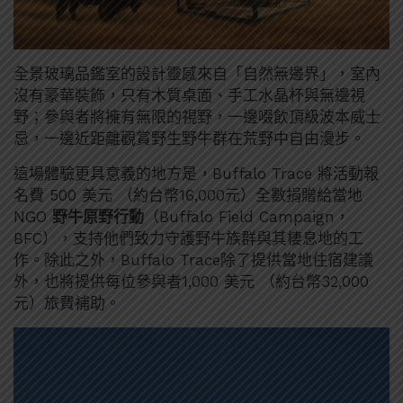
全景玻璃品鑑室的設計靈感來自「自然無邊界」，室內
沒有豪華裝飾，只有木質桌面、手工水晶杯與無邊視
野；參與者將擁有無限的視野，一邊啜飲頂級波本威士
忌，一邊近距離觀賞野生野牛群在荒野中自由漫步。
這場體驗更具意義的地方是，Buffalo Trace 將活動報
名費 500 美元 （約台幣16,000元）全數捐贈給當地
NGO
野牛原野行動
（Buffalo Field Campaign，
BFC），支持他們致力守護野牛族群與其棲息地的工
作。除此之外，Buffalo Trace除了提供當地住宿建議
外，也將提供每位參與者1,000 美元 （約台幣32,000
元）旅費補助。