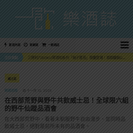
影音內容
新鮮貨
一飲商店
萬眾敲碗如期回歸！SUNMAI金色三麥3度攜手花蓮瓜農品牌「阿強西瓜」
注目焦點
三得利六ROKU琴酒旬系列「柚子雪見」限量登場！首款罐裝GIN SODA 10月同步上市
美國正式恢復蘇格蘭威士忌零關稅！烈酒產業再次迎來重磅利多
大摩DALMORE典藏珍稀年份系列全新力作，VINTAGE 2010攜手VINTAGE 2006
ABSOLUT 攜手 TABASCO® 重磅跨界，辣味伏特加7月強勢登台一口重擊味蕾
萬眾敲碗如期回歸！SUNMAI金色三麥3度攜手花蓮瓜農品牌「阿強西瓜」
威士忌
三得利六ROKU琴酒旬系列「柚子雪見」限量登場！首款罐裝GIN SODA 10月同步上市
精選酒聞
十一月 12, 2025
在西部荒野與野牛共飲威士忌！全球限六組
的野牛仙蹤品酒會
在大西部荒野中，看著未馴服野牛自由漫步、並同時品
飲威士忌，絕對是前所未有的品酒會。