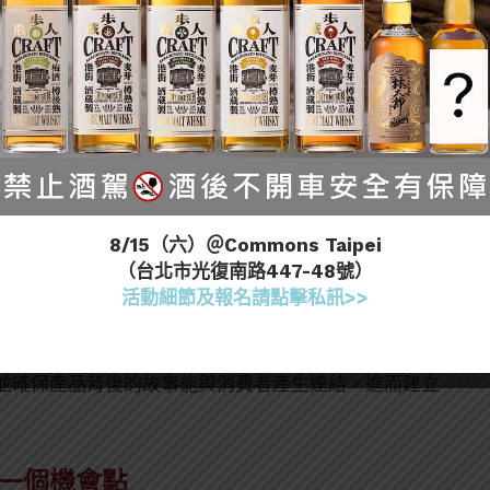
品開發速度卻逐漸趨緩。IWSR數據顯示，2021年全
8/15（六）＠Commons Taipei
品，但到了2024年已降至1,800種。這反映出市場正在
（台北市光復南路447-48號）
更注重產品的品質與差異化。
活動細節及報名請點擊私訊>>
新進者，也憑藉其對品質的堅持脫穎而出。Fever-
 Fever-Tree 的品牌，都必須符合其高品質原料和產
並確保產品背後的故事能與消費者產生連結，進而建立
下一個機會點