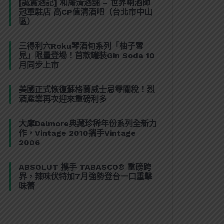
[誠實酒記] 和庵清酒舖 – 世界唎酒師
冠軍駐店 高CP值清酒吧（台北市中山
區）
三得利六Roku琴酒旬系列「柚子雪
見」限量登場！首款罐裝Gin Soda 10
月同步上市
美國正式恢復蘇格蘭威士忌零關稅！烈
酒產業再次迎來重磅利多
大摩Dalmore典藏珍稀年份系列全新力
作，Vintage 2010攜手Vintage
2006
ABSOLUT 攜手 TABASCO® 重磅跨
界，辣味伏特加7月強勢登台一口重擊
味蕾