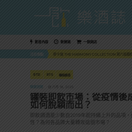
影音內容
新鮮貨
一飲商店
美國正式恢復蘇格蘭威士忌零關稅！烈酒產業再次迎
注目焦點
麥卡倫 THE HARMONY COLLECTION 第六版
角嗨尬炸物X爽快這一步，角瓶攜手頂呱呱 全新套餐
「MONSTER NIGHT OUT 魔爪特調之夜」盛夏
三得利六ROKU琴酒旬系列「柚子雪見」限量登場！首款
美國正式恢復蘇格蘭威士忌零關稅！烈酒產業再次迎
RTD
RTS
罐裝調酒
麥卡倫 THE HARMONY COLLECTION 第六版
精選酒聞
六月 18, 2025
罐裝即飲市場：從疫情後
如何脫穎而出？
即飲調酒是少數自2019年起持續上升的品項
性？為何各品牌大量轉攻這個市場？