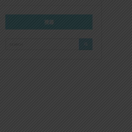
搜尋
SEARCH
SEARCH
FOR: