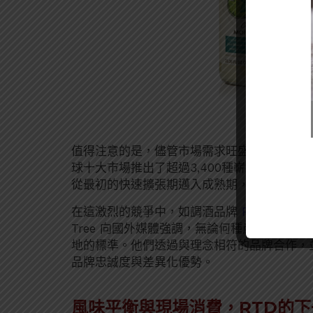
值得注意的是，儘管市場需求旺盛，RTD的新產
球十大市場推出了超過3,400種嶄新的RTD產
從最初的快速擴張期邁入成熟期，各家品牌也
在這激烈的競爭中，如調酒品牌
Fever-Tree
等
Tree 向國外媒體強調，無論何種產品，只要冠上
地的標準。他們透過與理念相符的品牌合作，
品牌忠誠度與差異化優勢。
風味平衡與現場消費，RTD的