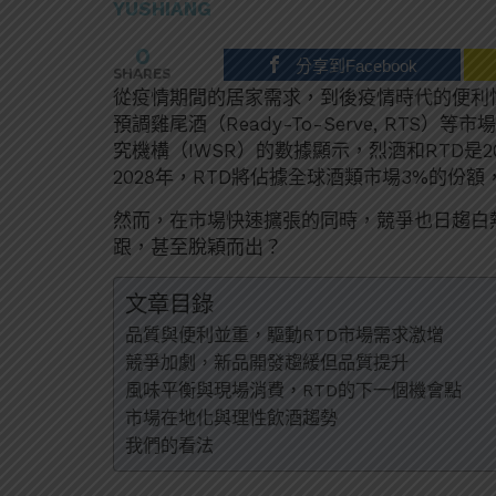
YUSHIANG
0
分享到Facebook
SHARES
從疫情期間的居家需求，到後疫情時代的便利性追求，
預調雞尾酒（Ready-To-Serve, RT
究機構（IWSR）的數據顯示，烈酒和RTD是2
2028年，RTD將佔據全球酒類市場3%的份
然而，在市場快速擴張的同時，競爭也日趨白
跟，甚至脫穎而出？
文章目錄
品質與便利並重，驅動RTD市場需求激增
競爭加劇，新品開發趨緩但品質提升
風味平衡與現場消費，RTD的下一個機會點
市場在地化與理性飲酒趨勢
我們的看法