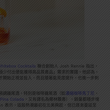
hitebox Cocktails
聯合創始人 Josh Rennie 指出，
以極少付出便能獲得高品質產品」需求的實踐。他認為，
才開始正視並投入，而且隨著能見度提升，也進一步刺
S預調雞尾酒，特別是咖啡雞尾酒（如
濃縮咖啡馬丁尼
、
na Colada
，又有譯名為椰林飄香），銷量都穩步增
 Haan 表示，這股熱潮最初在北美興起，但已逐漸蔓延至