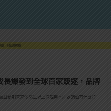
來重磅利多
最終章 -《椰風煖韻》
限時登場
刮起派對旋風！
罐裝GIN SODA 10月同步上市
來重磅利多
最終章 -《椰風煖韻》
成長爆發到全球百家競逐，品牌
，而且預期未來依然呈現上揚趨勢。即飲調酒有什麼特