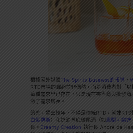
根據國外媒體
The Spirits Business的報導
，
W
RTD市場的崛起並非偶然，而是消費者對「
這種需求早已存在，只是現在零售商與批發商
激了需求增長。
的確，過去幾年，不僅是傳統RTD，就連RT
白俄羅斯
）和奶油基底雞尾酒（如
鳳梨可樂達 Pi
長。
Creamy Creation
執行長 André de