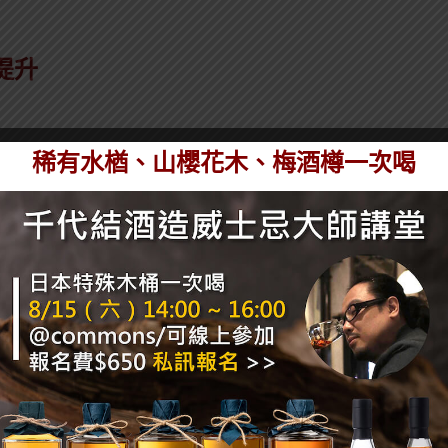
提升
稀有水楢、山櫻花木、梅酒樽一次喝