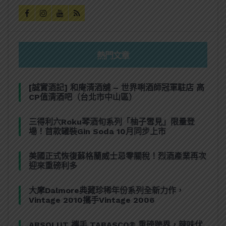
熱門文章
[誠實酒記] 和庵清酒舖 – 世界唎酒師冠軍駐店 高
CP值清酒吧（台北市中山區）
三得利六Roku琴酒旬系列「柚子雪見」限量登
場！首款罐裝Gin Soda 10月同步上市
美國正式恢復蘇格蘭威士忌零關稅！烈酒產業再次
迎來重磅利多
大摩Dalmore典藏珍稀年份系列全新力作，
Vintage 2010攜手Vintage 2006
ABSOLUT 攜手 TABASCO® 重磅跨界，辣味伏