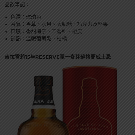
品飲筆記：
色澤：琥珀色
香氣：香草、水果、太妃糖、巧克力及堅果
口感：香甜梅子、辛香料、橙皮
餘韻：溫暖葡萄乾、柑橘
吉拉雪莉15年RESERVE單一麥芽蘇格蘭威士忌