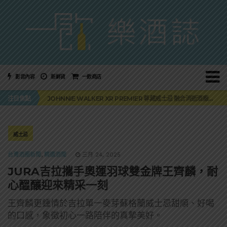
影音內容
新鮮貨
一飲商店
「MONSTER NIGHT OUT 魔爪特調之夜」盛夏刮起派對旋風！
JOHNNIE WALKER XR PREMIER 尊藏威士忌 融合消逝酒廠全球獨家上市
注目焦點
「BAD SPANIELS」便便狗玩具未損害傑克丹尼商標！纏訟12年官司再次逆轉
麥卡倫 THE HARMONY COLLECTION 第六版最終章 -《椰風煖韻》
角嗨尬炸物X爽快這一步，角瓶攜手頂呱呱 全新套餐限時登場
「MONSTER NIGHT OUT 魔爪特調之夜」盛夏刮起派對旋風！
JOHNNIE WALKER XR PREMIER 尊藏威士忌 融合消逝酒廠全球獨家上市
威士忌
台灣酒圈新聞
,
精選酒聞
三月 24, 2025
JURA吉拉攜手奧運羽球雙金牌王齊麟，耐
心醞釀迎來精采一刻
王齊麟更鍾情於吉拉單一麥芽蘇格蘭威士忌甜順、好喝
的口感，象徵初心一路陪伴的真摯美好。