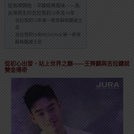
從島嶼開始，淬鍊經典風味——為
台灣而生的吉拉雪莉12年及15年
吉拉雪莉12年單一麥芽蘇格蘭威士
忌
吉拉雪莉15年RESERVE單一麥芽
蘇格蘭威士忌
從初心出發，站上世界之巔——王齊麟與吉拉鑄就
雙金傳奇