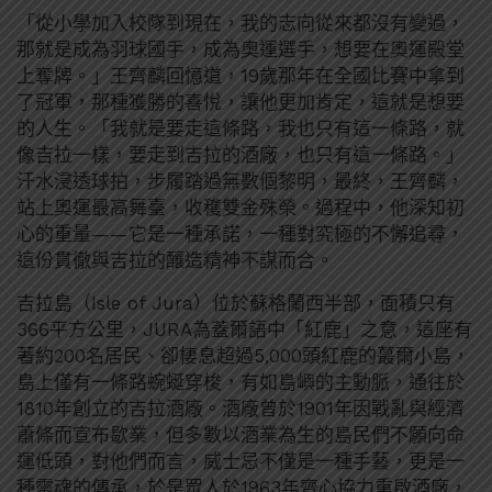
「從小學加入校隊到現在，我的志向從來都沒有變過，
那就是成為羽球國手，成為奧運選手，想要在奧運殿堂
上奪牌。」王齊麟回憶道，19歲那年在全國比賽中拿到
了冠軍，那種獲勝的喜悅，讓他更加肯定，這就是想要
的人生。「我就是要走這條路，我也只有這一條路，就
像吉拉一樣，要走到吉拉的酒廠，也只有這一條路。」
汗水浸透球拍，步履踏過無數個黎明，最終，王齊麟，
站上奧運最高舞臺，收穫雙金殊榮。過程中，他深知初
心的重量——它是一種承諾，一種對究極的不懈追尋，
這份貫徹與吉拉的釀造精神不謀而合。
吉拉島（Isle of Jura）位於蘇格蘭西半部，面積只有
366平方公里，JURA為蓋爾語中「紅鹿」之意，這座有
著約200名居民、卻棲息超過5,000頭紅鹿的蕞爾小島，
島上僅有一條路蜿蜒穿梭，有如島嶼的主動脈，通往於
1810年創立的吉拉酒廠。酒廠曾於1901年因戰亂與經濟
蕭條而宣布歇業，但多數以酒業為生的島民們不願向命
運低頭，對他們而言，威士忌不僅是一種手藝，更是一
種靈魂的傳承，於是眾人於1963年齊心協力重啟酒廠，