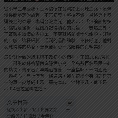
從小學三年級起，王齊麟便在台灣踏上羽球之路，這條
漫長而堅定的旅程，不忘初衷，堅持不懈，最終登上奧
運雙金的榮耀，堪稱台灣之光。他表示：「無論面對多
少挑戰及挫折，我始終記得初心的力量。」賽場之外，
王齊麟更鍾情於吉拉單一麥芽蘇格蘭威士忌甜順、好喝
的口感，這種細膩、溫潤的品酩體驗，不僅呼應了他對
羽球純粹的熱愛，更象徵初心一路陪伴的真摯美好。
這份對極致的追求與不改初心的精神，正如JURA吉拉
——誕生於蘇格蘭西岸隱世小島，全島數百名居民一心
的熱忱，傳承著百年釀酒技藝。一座島嶼、一間酒廠、
一顆初心，島上僅有一條道路，卻孕育出全英國銷售第
一的單一麥芽威士忌。堅持本心，淬鍊不凡，這正是
JURA吉拉登峰之道。
文章目錄
從初心出發，站上世界之巔——王
齊麟與吉拉鑄就雙金傳奇