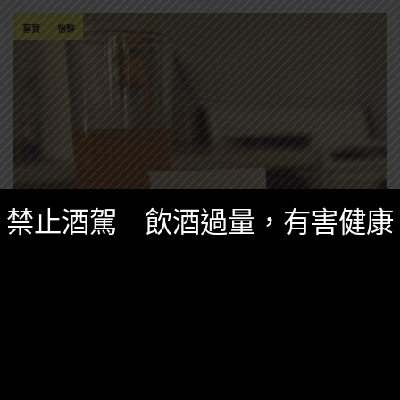
募資
宿醉
禁止酒駕 飲酒過量，有害健康
精選酒聞
四月 28, 2017
跟宿醉說掰掰？SunUp宿醉解藥募資中！
沒有什麼東西比宿醉更難過了...但是現在不用擔心，
SunUp讓你跟宿醉說掰掰～