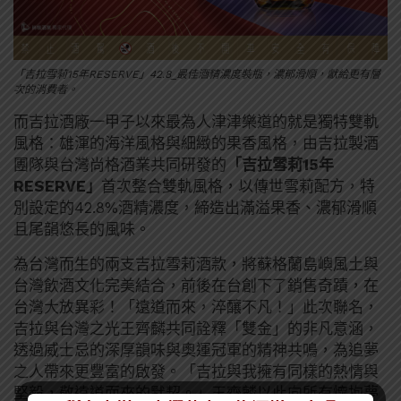
「吉拉雪莉15年RESERVE」42.8_最佳酒精濃度裝瓶，濃郁滑順，獻給更有層
次的消費者。
而吉拉酒廠一甲子以來最為人津津樂道的就是獨特雙軌
風格：雄渾的海洋風格與細緻的果香風格，由吉拉製酒
團隊與台灣尚格酒業共同研發的
「吉拉雪莉15年
RESERVE」
首次整合雙軌風格，以傳世雪莉配方，特
別設定的42.8%酒精濃度，締造出滿溢果香、濃郁滑順
且尾韻悠長的風味。
為台灣而生的兩支吉拉雪莉酒款，將蘇格蘭島嶼風土與
台灣飲酒文化完美結合，前後在台創下了銷售奇蹟，在
台灣大放異彩！「遠道而來，淬釀不凡！」此次聯名，
吉拉與台灣之光王齊麟共同詮釋「雙金」的非凡意涵，
透過威士忌的深厚韻味與奧運冠軍的精神共鳴，為追夢
之人帶來更豐富的啟發。「吉拉與我擁有同樣的熱情與
堅毅，敬遠道而來的默契。」王齊麟以此向所有懷抱夢