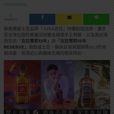
YUSHIANG
0
SHARES
蘇格蘭威士忌品牌「JURA吉拉」持續創造話題，攜手
從台灣出發的奧運羽球雙金牌國手王齊麟，以及為台灣
而生的「
吉拉雪莉12年」
與
「吉拉雪莉15年
RESERVE」
兩款威士忌，聯袂呈現英國銷售No.1的卓
越成績，見證初心與巔峰交織的精采時刻。