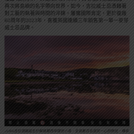
再次將島嶼的名字帶向世界。如今，吉拉威士忌憑藉著
對工藝的執著與時間的淬鍊，屢獲國際肯定，更於復廠
60周年的2023年，喜獲英國連續三年銷售第一單一麥芽
威士忌品牌。
JURA吉拉酒廠誕生於蘇格蘭西岸隱世小島，全島數百名居民一心的熱忱，傳承