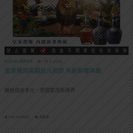
特別企劃
,
精選酒聞
一月 3, 2023
皇家禮炮高踞超凡視野 再創新奢典範
擁抱自由多元，悠遊繁茂新境界
536 SHARES
無迴響