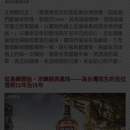
著百年釀酒技藝。
王齊麟坦言：「我覺得吉拉的島民跟台灣很像，因為我
們都擁有熱情、堅毅的DNA，因為這股精神，使這座遺
世獨立的蒸餾廠，以獨有的威士忌風味串起與世界的連
結。」以傳承百年的堅持與不甘平凡的初心，吉拉酒廠
展現出細緻而豐富的風味，獨特的風味在島嶼區、乃至
整個蘇格蘭都獨樹一幟，吸引著無數讚譽。無論在羽球
場上的每一次揮拍，還是在蒸餾器中每一滴酒液的凝
聚，真正的巔峰，來自時間的沉澱，來自初心的不變。
從島嶼開始，淬鍊經典風味——為台灣而生的吉拉
雪莉12年及15年