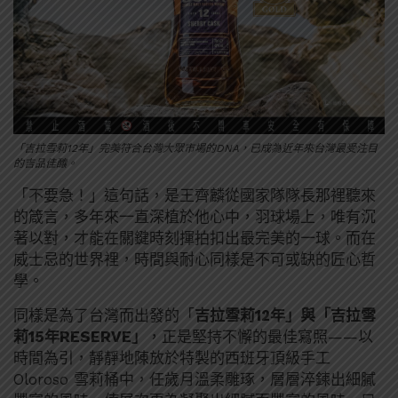
「吉拉雪莉12年」完美符合台灣大眾市場的DNA，已成為近年來台灣最受注目
的吉品佳釀。
「不要急！」這句話，是王齊麟從國家隊隊長那裡聽來
的箴言，多年來一直深植於他心中，羽球場上，唯有沉
著以對，才能在關鍵時刻揮拍扣出最完美的一球。而在
威士忌的世界裡，時間與耐心同樣是不可或缺的匠心哲
學。
同樣是為了台灣而出發的「
吉拉雪莉12年」與「吉拉雪
莉15年RESERVE」
，正是堅持不懈的最佳寫照——以
時間為引，靜靜地陳放於特製的西班牙頂級手工
Oloroso 雪莉桶中，任歲月溫柔雕琢，層層淬鍊出細膩