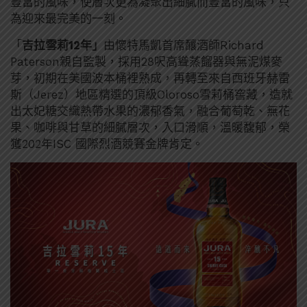
豐富的風味，使層次更為凝聚出細膩而豐富的風味，只
為迎來最完美的一刻。​
「
吉拉雪莉12年」
由懷特馬凱首席釀酒師Richard
Paterson親自監製，採用28呎高聳蒸餾器與無泥煤麥
芽，初期在美國波本桶裡熟成，再轉至來自西班牙赫雷
斯（Jerez）地區精選的頂級Oloroso雪莉桶窖藏，造就
出太妃糖交織熱帶水果的濃郁香氣，融合葡萄乾、無花
果、咖啡與甘草的細膩層次，入口滑順，溫暖馥郁，榮
獲202年ISC 國際烈酒競賽金牌肯定。