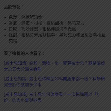
品飲筆記：
色澤：深邃琥珀金
香氣：蜂蜜、柑橘、杏桃甜桃、黑巧克力
口感：巧妙蜂蜜、柑橘伴隨海岸微風
餘韻：柑橘芬芳尾隨桃李、黑巧克力和溫暖香料相互
交織
看了這篇的人也看了：
[威士忌知識] 調和、穀物、單一麥芽威士忌？蘇格蘭威
士忌五大分類告訴你
[威士忌知識] 威士忌稀釋至20%聞起來都一樣？科學研
究告訴你該加多少水
[威士忌知識] 威士忌年份怎麼看？一次搞懂關於「年
份」的大小事與迷思