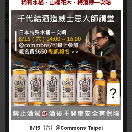
稀有水楢、山櫻花木、梅酒樽一次喝
想、勇敢前行的人致敬。
即日起邀請您品味吉拉蘇格蘭單一麥芽威士忌，一同見
證初心與巔峰交會的非凡時刻！
吉拉雪莉12年單一麥芽蘇格蘭威士忌
8/15（六）＠Commons Taipei