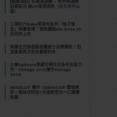
[誠實酒記] 和庵清酒舖 – 世界唎酒師
冠軍駐店 高CP值清酒吧（台北市中山
區）
三得利六Roku琴酒旬系列「柚子雪
見」限量登場！首款罐裝Gin Soda 10
月同步上市
美國正式恢復蘇格蘭威士忌零關稅！烈
酒產業再次迎來重磅利多
大摩Dalmore典藏珍稀年份系列全新力
作，Vintage 2010攜手Vintage
2006
ABSOLUT 攜手 TABASCO® 重磅跨
界，辣味伏特加7月強勢登台一口重擊
味蕾