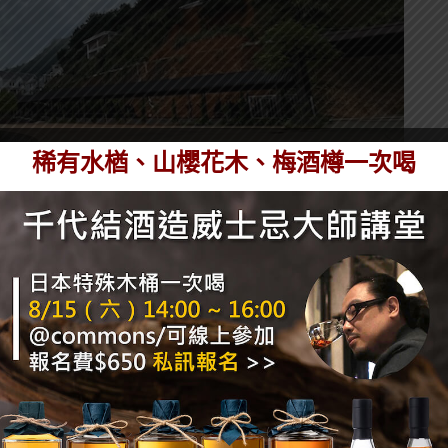
稀有水楢、山櫻花木、梅酒樽一次喝
有許多事業像是溫泉旅館等等，大芹威士忌酒廠也是其
已經設立了五個威士忌產線，投入超過10億人民幣。據
民幣，採買了多組蘇格蘭Forsyths蒸餾器，投入真的
造一個威士忌觀光區。