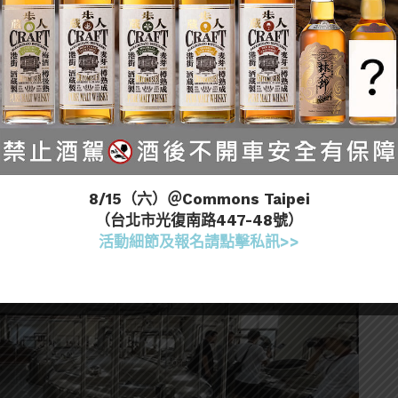
會來這工作。」 by 首席調酒師
刷抖音玩玩遊戲了… 只有認真想要做酒的人待的下來
8/15（六）＠Commons Taipei
（台北市光復南路447-48號）
活動細節及報名請點擊私訊>>