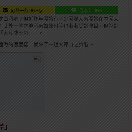
訂閱一飲LINE@
分享到LINE
式白酒吧？但近幾年開始有不少國際大廠開始在中國大
；此外一些本地酒廠如崍州等也漸漸受到矚目，但說到
「大芹威士忌」了。
酒做的怎麼樣，就來了一趟大芹山之旅啦～
芹」