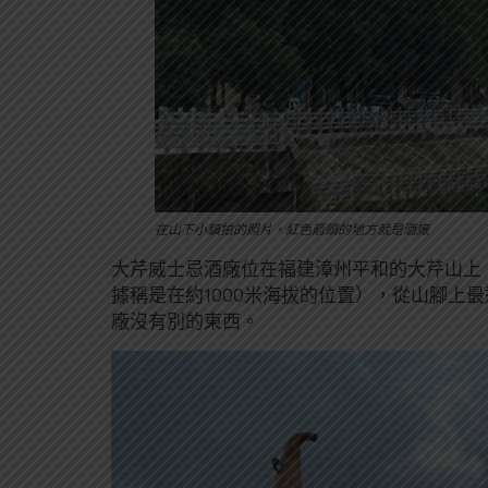
在山下小鎮拍的照片，紅色箭頭的地方就是酒廠
大芹威士忌酒廠位在福建漳州平和的大芹山上，
據稱是在約1000米海拔的位置），從山腳上
廠沒有別的東西。