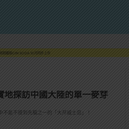
蓮瓜農品牌「阿強西瓜」
罐裝GIN SODA 10月同步上市
來重磅利多
 2010攜手VINTAGE 2006
伏特加7月強勢登台一口重擊味蕾
蓮瓜農品牌「阿強西瓜」
罐裝GIN SODA 10月同步上市
– 實地探訪中國大陸的單一麥芽
中不能不提到先驅之一的「大芹威士忌」！