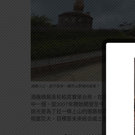
酒廠入口，是不是有一種荒山野嶺的感覺？
酒廠總裁吳松柏其實是台商，在台灣、大陸都
中一個。從2007年開始開發至今，大芹酒廠
說光是為了拉一條上山的道路就花了4000萬人
相當巨大。目標是未來結合威士忌＋觀光，打