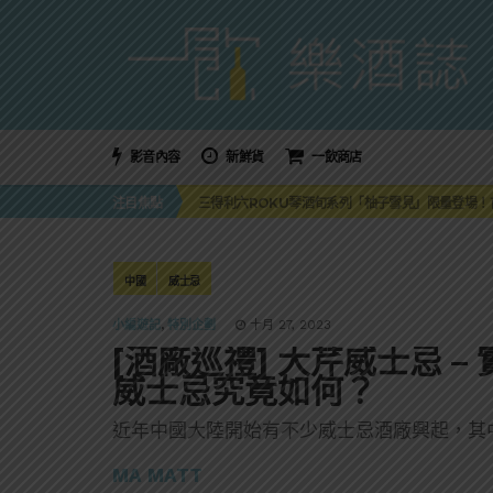
影音內容
新鮮貨
一飲商店
萬眾敲碗如期回歸！SUNMAI金色三麥3度攜手花
注目焦點
三得利六ROKU琴酒旬系列「柚子雪見」限量登場！首款
美國正式恢復蘇格蘭威士忌零關稅！烈酒產業再次迎
大摩DALMORE典藏珍稀年份系列全新力作，VINTAGE
ABSOLUT 攜手 TABASCO® 重磅跨界，辣味
萬眾敲碗如期回歸！SUNMAI金色三麥3度攜手花
中國
威士忌
三得利六ROKU琴酒旬系列「柚子雪見」限量登場！首款
小編遊記
,
特別企劃
十月 27, 2023
[酒廠巡禮] 大芹威士忌 
威士忌究竟如何？
近年中國大陸開始有不少威士忌酒廠興起，其
MA MATT