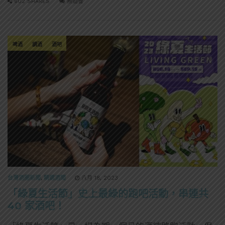
602 SHARES
無迴響
啤酒
調酒
酒吧
台灣酒圈新聞
,
精選酒聞
八月 18, 2023
「綠夏生活節」史上最綠的跑吧活動，串連共
40 家酒吧！