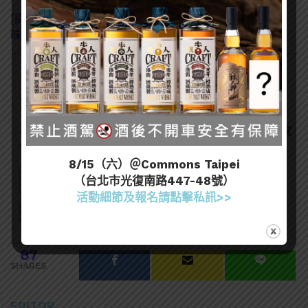
[調酒知識] 舒味思通寧水使用大全！4位專家教你用舒
味思調出好喝琴通寧
訂閱一飲樂酒誌電子報
喜歡我們的內容嗎？在此訂閱電子報，掌握最新酒聞和獨家
會員優惠吧！
8/15（六）＠Commons Taipei
（台北市光復南路447-48號）
活動細節及報名請點擊私訊>>
87
SHARES
EDITOR