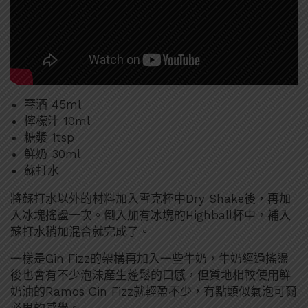
琴酒 45ml
檸檬汁 10ml
糖漿 1tsp
鮮奶 30ml
蘇打水
將蘇打水以外的材料加入雪克杯中Dry Shake後，再加
入冰塊搖盪一次。倒入加有冰塊的Highball杯中，補入
蘇打水稍加混合就完成了。
一樣是Gin Fizz的架構再加入一些牛奶，牛奶經過搖盪
後也會有不少泡沫產生蓬鬆的口感，但質地相較使用鮮
奶油的Ramos Gin Fizz就輕盈不少，有點類似氣泡可爾