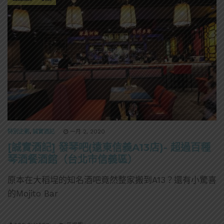
特別企劃
,
誠實酒記
一月 2, 2020
[誠實酒記] 發琴吧(遠東信義A13店)- 超過百種
琴酒餐酒館（台北市信義區）
原本在大稻埕的知名酒吧竟然整家搬到A13？還有小驚喜
的Mojito Bar