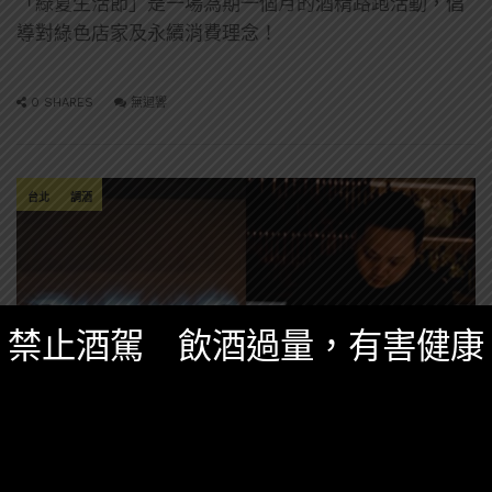
「綠夏生活節」是一場為期一個月的酒精路跑活動，倡
導對綠色店家及永續消費理念！
0 SHARES
無迴響
台北
調酒
禁止酒駕 飲酒過量，有害健康
特別企劃
,
誠實酒記
四月 2, 2026