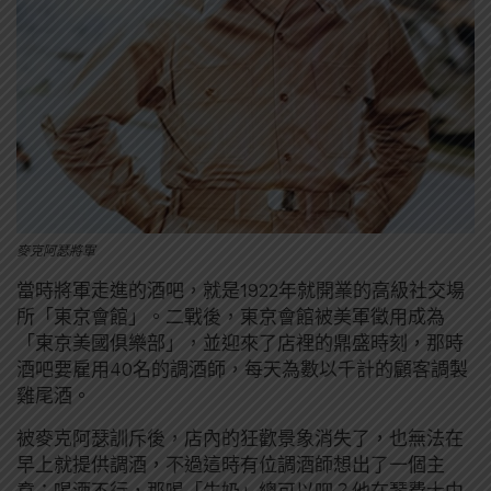
麥克阿瑟將軍
當時將軍走進的酒吧，就是1922年就開業的高級社交場
所「東京會館」。二戰後，東京會館被美軍徵用成為
「東京美國俱樂部」，並迎來了店裡的鼎盛時刻，那時
酒吧要雇用40名的調酒師，每天為數以千計的顧客調製
雞尾酒。
被麥克阿瑟訓斥後，店內的狂歡景象消失了，也無法在
早上就提供調酒，不過這時有位調酒師想出了一個主
意：喝酒不行，那喝「牛奶」總可以吧？他在琴費士中