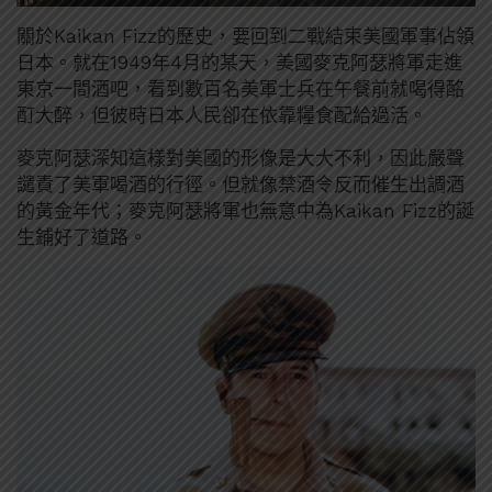
關於Kaikan Fizz的歷史，要回到二戰結束美國軍事佔領
日本。就在1949年4月的某天，美國麥克阿瑟將軍走進
東京一間酒吧，看到數百名美軍士兵在午餐前就喝得酩
酊大醉，但彼時日本人民卻在依靠糧食配給過活。
麥克阿瑟深知這樣對美國的形像是大大不利，因此嚴聲
譴責了美軍喝酒的行徑。但就像禁酒令反而催生出調酒
的黃金年代；麥克阿瑟將軍也無意中為Kaikan Fizz的誕
生鋪好了道路。