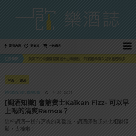
影音內容
新鮮貨
一飲商店
萬眾敲碗如期回歸！SUNMAI金色三麥3度攜手花蓮瓜農品牌「阿強西瓜」
三得利六ROKU琴酒旬系列「柚子雪見」限量登場！首款罐裝GIN SODA 10月同步上市
注目焦點
美國正式恢復蘇格蘭威士忌零關稅！烈酒產業再次迎來重磅利多
大摩DALMORE典藏珍稀年份系列全新力作，VINTAGE 2010攜手VINTAGE 2006
ABSOLUT 攜手 TABASCO® 重磅跨界，辣味伏特加7月強勢登台一口重擊味蕾
萬眾敲碗如期回歸！SUNMAI金色三麥3度攜手花蓮瓜農品牌「阿強西瓜」
三得利六ROKU琴酒旬系列「柚子雪見」限量登場！首款罐裝GIN SODA 10月同步上市
琴酒
調酒
經典調酒介紹
,
調酒知識
十月 20, 2023
[調酒知識] 會館費士Kaikan Fizz- 可以早
上喝的清爽Ramos？
這杯調酒一樣有清爽的乳酸感，調酒師做起來也相對輕
鬆，太棒啦！