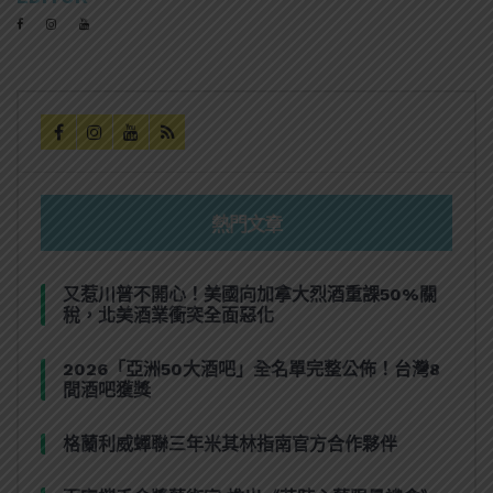
熱門文章
又惹川普不開心！美國向加拿大烈酒重課50%關
稅，北美酒業衝突全面惡化
2026「亞洲50大酒吧」全名單完整公佈！台灣8
間酒吧獲獎
格蘭利威蟬聯三年米其林指南官方合作夥伴