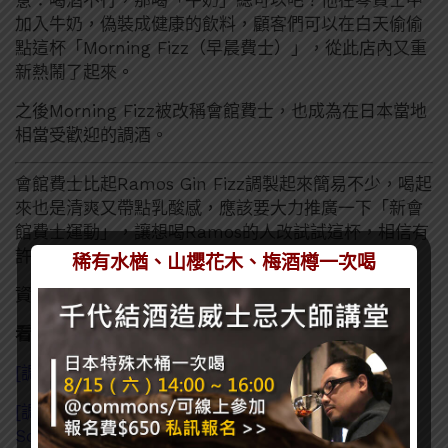
加入牛奶，偽裝成健康的飲料，顧客們可以在白天偷偷
點這杯「Morning Fizz（早晨費士）」，從此店內又重
新熱鬧了起來。
之後Morning Fizz被改稱會館費士，也成為在日本當地
相當受歡迎的調酒。
會館費士比起Ramos Gin Fizz調製起來簡易不少，喝起
來也是清爽又帶點乳酸感，應該要大力推廣一下「新會
館費士運動」，讓想喝Ramos的人改試試這杯，相信有
許多調酒師會十分感激的。
稀有水楢、山櫻花木、梅酒樽一次喝
資料來源：
Punch
看了這篇的人也看了：
[調酒知識] Ramos Gin Fizz- 調酒師的夢靨
[調酒知識] 琴酒新趨勢-不加通寧改搭蘇打水？Gin
Sonic又是啥？