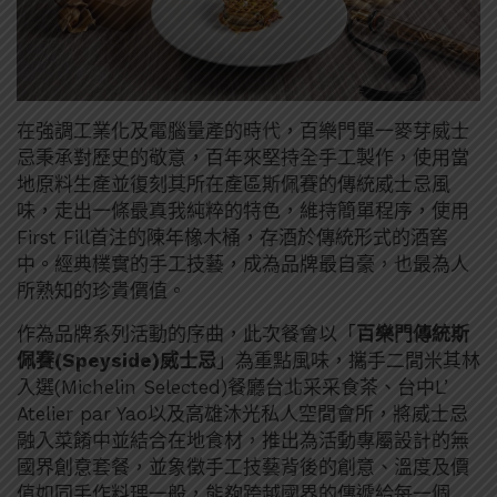
在強調工業化及電腦量產的時代，百樂門單一麥芽威士
忌秉承對歷史的敬意，百年來堅持全手工製作，使用當
地原料生產並復刻其所在產區斯佩賽的傳統威士忌風
味，走出一條最真我純粹的特色，維持簡單程序，使用
First Fill首注的陳年橡木桶，存酒於傳統形式的酒窖
中。經典樸實的手工技藝，成為品牌最自豪，也最為人
所熟知的珍貴價值。
作為品牌系列活動的序曲，此次餐會以「
百樂門傳統斯
佩賽(Speyside)威士忌
」為重點風味，攜手二間米其林
入選(Michelin Selected)餐廳台北采采食茶、台中L’
Atelier par Yao以及高雄沐光私人空間會所，將威士忌
融入菜餚中並結合在地食材，推出為活動專屬設計的無
國界創意套餐，並象徵手工技藝背後的創意、溫度及價
值如同手作料理一般，能夠跨越國界的傳遞給每一個