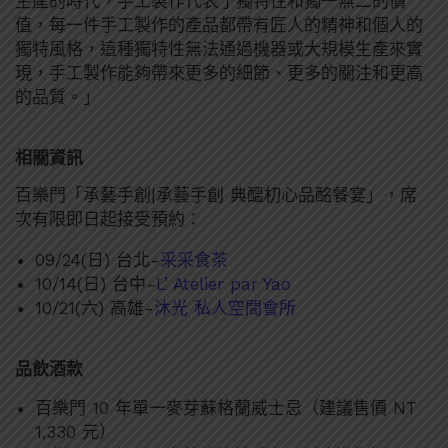
生產的時代，手工製作代表了獨特性和獨一無二的價
值，每一件手工製作的產品都帶有匠人的精神和個人的
獨特風格，這種獨特性無法通過機器或大規模生產來實
現，手工製作能夠帶來更多的細節、更多的關注和更高
的品質。」
相關資訊
百樂門「承藝手創|承藝手創 典醞朷心品酩餐宴」，席
次有限即日起接受預約：
09/24(日) 台北-
采采食茶
10/14(日) 台中-
L’ Atelier par Yao
10/21(六) 高雄-
沐光 私人空間會所
品飲酒款
百樂門 10 年單一麥芽蘇格蘭威士忌（建議售價 NT
1,330 元）