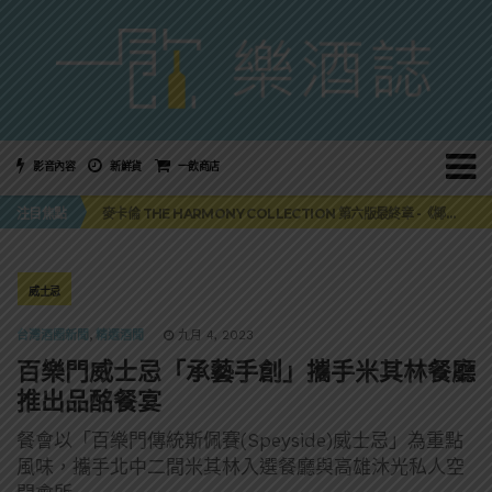
影音內容
新鮮貨
一飲商店
美國正式恢復蘇格蘭威士忌零關稅！烈酒產業再次迎來重磅利多
注目焦點
麥卡倫 THE HARMONY COLLECTION 第六版最終章 -《椰風煖韻》
角嗨尬炸物X爽快這一步，角瓶攜手頂呱呱 全新套餐限時登場
「MONSTER NIGHT OUT 魔爪特調之夜」盛夏刮起派對旋風！
三得利六ROKU琴酒旬系列「柚子雪見」限量登場！首款罐裝GIN SODA 10月同步上市
美國正式恢復蘇格蘭威士忌零關稅！烈酒產業再次迎來重磅利多
威士忌
麥卡倫 THE HARMONY COLLECTION 第六版最終章 -《椰風煖韻》
台灣酒圈新聞
,
精選酒聞
九月 4, 2023
百樂門威士忌「承藝手創」攜手米其林餐廳
推出品酩餐宴
餐會以「百樂門傳統斯佩賽(Speyside)威士忌」為重點
風味，攜手北中二間米其林入選餐廳與高雄沐光私人空