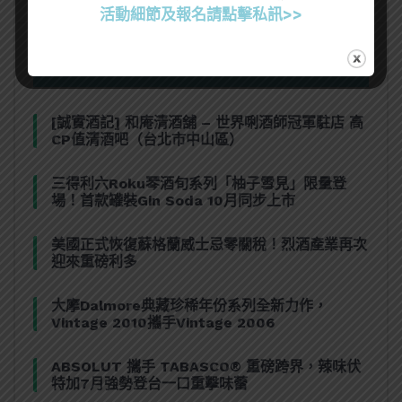
活動細節及報名請點擊私訊>>
熱門文章
[誠實酒記] 和庵清酒舖 – 世界唎酒師冠軍駐店 高
CP值清酒吧（台北市中山區）
三得利六Roku琴酒旬系列「柚子雪見」限量登
場！首款罐裝Gin Soda 10月同步上市
美國正式恢復蘇格蘭威士忌零關稅！烈酒產業再次
迎來重磅利多
大摩Dalmore典藏珍稀年份系列全新力作，
Vintage 2010攜手Vintage 2006
ABSOLUT 攜手 TABASCO® 重磅跨界，辣味伏
特加7月強勢登台一口重擊味蕾