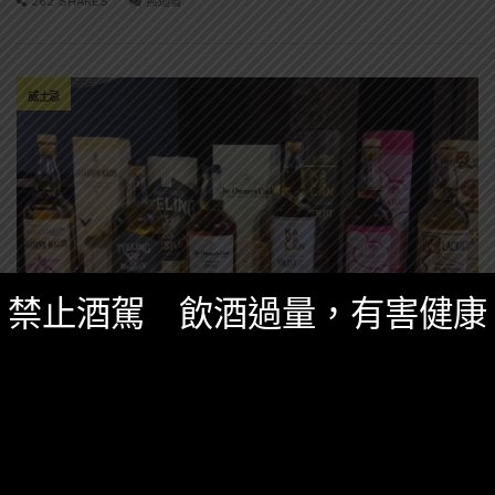
262 SHARES
無迴響
威士忌
禁止酒駕 飲酒過量，有害健康
名家專欄
,
威士忌知識
,
知識庫
六月 10, 2020
[威士忌知識] 黑老闆漫談「包桶文化」-為什麼
大家都在瘋包桶？