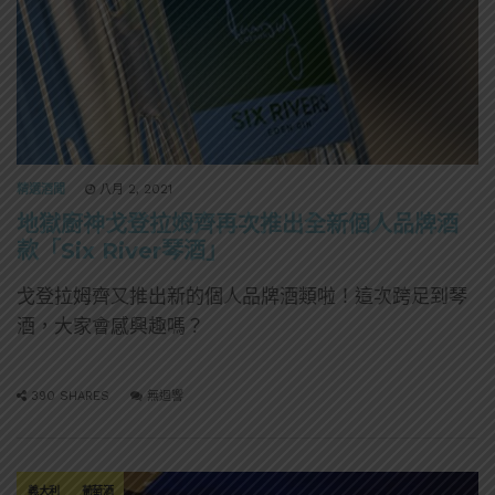
精選酒聞
八月 2, 2021
地獄廚神戈登拉姆齊再次推出全新個人品牌酒
款「Six River琴酒」
戈登拉姆齊又推出新的個人品牌酒類啦！這次跨足到琴
酒，大家會感興趣嗎？
390 SHARES
無迴響
義大利
葡萄酒