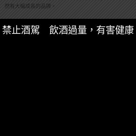
然有大幅成長的品牌。
0 SHARES
無迴響
禁止酒駕 飲酒過量，有害健康
ARDBEG
威士忌
雅柏
台灣酒圈新聞
,
精選酒聞
五月 19, 2025