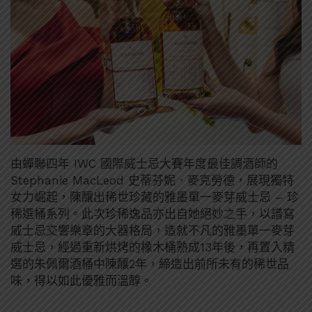
由蟬聯四年 IWC 國際威士忌大賽年度最佳調酒師的
Stephanie MacLeod 史蒂芬妮．麥克勞德，展現獨特
女力崛起，陳釀出稀世珍藏的雅墨單一麥芽威士忌 – 珍
稀選桶系列。此次珍稀逸品亦出自她絕妙之手，以譜寫
威士忌交響樂章的大器格局，造就不凡的雅墨單一麥芽
威士忌，經過重新烘烤的橡木桶熟成13年後，再置入精
選的朱佩爾酒桶中陳釀2年，締造出前所未有的稀世品
味，得以如此優雅而溫醇。