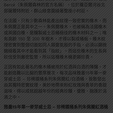
Bercé（朱佩爾森林的官方名稱），位於羅亞爾河谷北
部薩爾特附近，群山綠意圍繞著整座小村莊。
在法國，只有少數森林能產出紋理一致密實的橡木，而
朱佩爾正是其中之一。朱佩爾橡木，也被稱為法國橡木
或英國白橡，是釀製威士忌桶極佳的橡木材料之一；唯
有高齡 150 至 200 年樹木，才得以製成桶板。橡木紋
理密實到整個切面如同人類靈氣般的手指，必須以顯微
鏡細看其中才能看到其「指紋」。而這些橡木的生長與
砍伐受到嚴密監管，所以這種橡木桶更顯珍貴。
正因有如此著名的橡木桶被用於紅酒與白酒的陳釀，才
能創造難以比擬的豐厚層次，每次品味雅墨15年單一麥
芽威士忌 – 珍稀選桶系列朱佩爾紅/白酒桶，皆散發出
由其獨特密實紋理，美妙地帶來粉紅玫瑰與香草的香甜
滋味，得以成就超越年份的經典珍釀，優雅、融匯於涓
滴之中。
雅墨15年單一麥芽威士忌 – 珍稀選桶系列朱佩爾紅酒桶