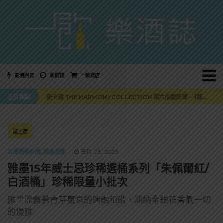
影音內容
新鮮貨
一飲商店
美國正式恢復蘇格蘭威士忌零關稅！烈酒產業再次迎來重磅利多
注目焦點
麥卡倫 THE HARMONY COLLECTION 第六版最終章 -《椰風煖韻》
角嗨尬炸物X爽快這一步，角瓶攜手頂呱呱 全新套餐限時登場
「MONSTER NIGHT OUT 魔爪特調之夜」盛夏刮起派對旋風！
三得利六ROKU琴酒旬系列「柚子雪見」限量登場！首款罐裝GIN SODA 10月同步上市
美國正式恢復蘇格蘭威士忌零關稅！烈酒產業再次迎來重磅利多
威士忌
麥卡倫 THE HARMONY COLLECTION 第六版最終章 -《椰風煖韻》
台灣酒圈新聞
,
精選酒聞
五月 23, 2023
雅墨15年威士忌珍稀選桶系列「朱佩爾紅/
白酒桶」珍稀限量小批次
雅墨流露著青草氣息的圓融和諧、涵納金銀花香氣一切
的優雅