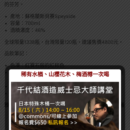
的芬芳。
產地：蘇格蘭斯貝賽Speyside
容量：700ml
酒精濃度：46%
全球限量1338瓶，台灣限量120瓶，建議售價4800元。
品飲筆記：
色澤：紅寶石般的紅棕色
香氣：前段清透蜂蜜的微甜感，裹上糖粉的水果糖香
稀有水楢、山櫻花木、梅酒樽一次喝
氣。
口感：茉莉花香淡雅。
尾韻：以香草與瓜果香為主要基調，飽滿且甜美。
雅墨15年單一麥芽威士忌 – 珍稀選桶系列朱佩爾白酒桶