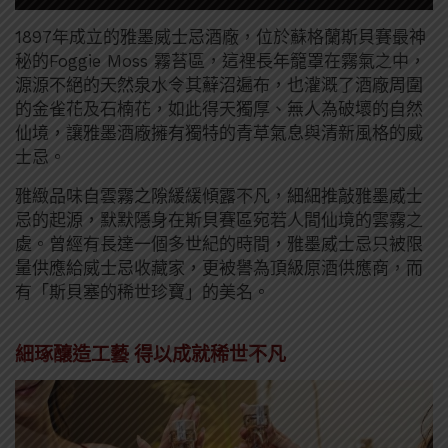
1897年成立的雅墨威士忌酒廠，位於蘇格蘭斯貝賽最神
秘的Foggie Moss 霧苔區，這裡長年籠罩在霧氣之中，
源源不絕的天然泉水令其蘚沼遍布，也灌溉了酒廠周圍
的金雀花及石楠花，如此得天獨厚、無人為破壞的自然
仙境，讓雅墨酒廠擁有獨特的青草氣息與清新風格的威
士忌。
雅緻品味自雲霧之隙緩緩傾露不凡，細細推敲雅墨威士
忌的起源，默默隱身在斯貝賽區宛若人間仙境的雲霧之
處。曾經有長達一個多世紀的時間，雅墨威士忌只被限
量供應給威士忌收藏家，更被譽為頂級原酒供應商，而
有「斯貝塞的稀世珍寶」的美名。
細琢釀造工藝 得以成就稀世不凡