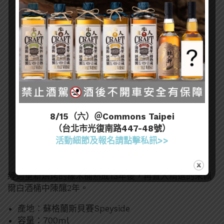
8/15（六）＠Commons Taipei
（台北市光復南路447-48號）
活動細節及報名請點擊私訊>>
經過重新烘烤的橡木桶熟成13年後，再置入精選的朱佩
爾白酒桶中陳釀2年。
產地：蘇格蘭斯貝賽Speyside
容量：700ml