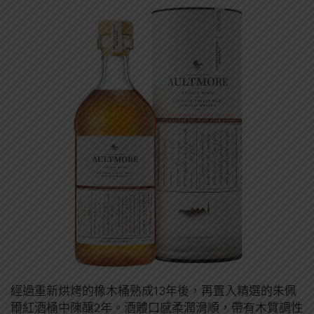
經過重新烘烤的橡木桶熟成13年後，再置入精選的朱佩
爾紅酒桶中陳釀2年。酒體口感柔潤滑順，帶有木質調性