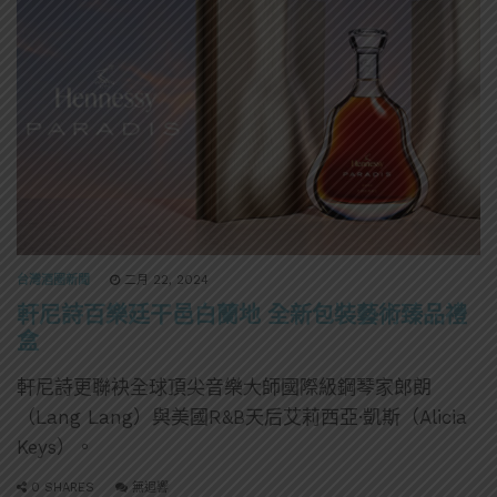
台灣酒圈新聞
二月 22, 2024
軒尼詩百樂廷干邑白蘭地 全新包裝藝術臻品禮
盒
軒尼詩更聯袂全球頂尖音樂大師國際級鋼琴家郎朗
（Lang Lang）與美國R&B天后艾莉西亞·凱斯（Alicia
Keys）。
0 SHARES
無迴響