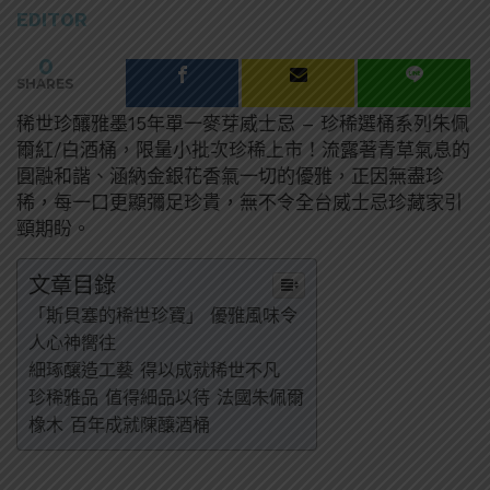
EDITOR
0
SHARES
稀世珍釀雅墨15年單一麥芽威士忌 – 珍稀選桶系列朱佩
爾紅/白酒桶，限量小批次珍稀上市！流露著青草氣息的
圓融和諧、涵納金銀花香氣一切的優雅，正因無盡珍
稀，每一口更顯彌足珍貴，無不令全台威士忌珍藏家引
頸期盼。
文章目錄
「斯貝塞的稀世珍寶」 優雅風味令
人心神嚮往
細琢釀造工藝 得以成就稀世不凡
珍稀雅品 值得細品以待 法國朱佩爾
橡木 百年成就陳釀酒桶