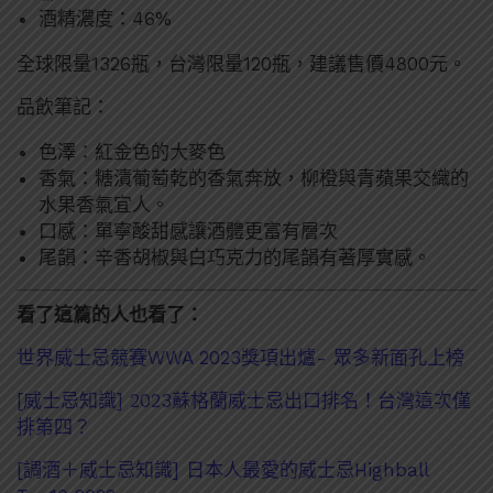
酒精濃度：46%
全球限量1326瓶，台灣限量120瓶，建議售價4800元。
品飲筆記：
色澤：紅金色的大麥色
香氣：糖漬葡萄乾的香氣奔放，柳橙與青蘋果交織的
水果香氣宜人。
口感：單寧酸甜感讓酒體更富有層次
尾韻：辛香胡椒與白巧克力的尾韻有著厚實感。
看了這篇的人也看了：
世界威士忌競賽WWA 2023獎項出爐- 眾多新面孔上榜
[威士忌知識] 2023蘇格蘭威士忌出口排名！台灣這次僅
排第四？
[調酒＋威士忌知識] 日本人最愛的威士忌Highball