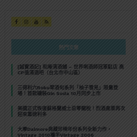
熱門文章
[誠實酒記] 和庵清酒舖 – 世界唎酒師冠軍駐店 高
CP值清酒吧（台北市中山區）
三得利六Roku琴酒旬系列「柚子雪見」限量登
場！首款罐裝Gin Soda 10月同步上市
美國正式恢復蘇格蘭威士忌零關稅！烈酒產業再次
迎來重磅利多
大摩Dalmore典藏珍稀年份系列全新力作，
Vintage 2010攜手Vintage 2006