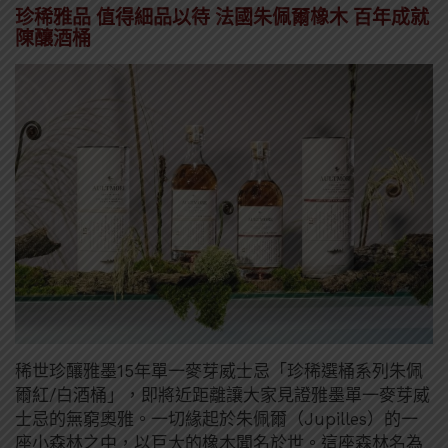
珍稀雅品 值得細品以待 法國朱佩爾橡木 百年成就
陳釀酒桶
稀世珍釀雅墨15年單一麥芽威士忌「珍稀選桶系列朱佩
爾紅/白酒桶」，即將近距離讓大家見證雅墨單一麥芽威
士忌的無窮奧雅。一切緣起於朱佩爾（Jupilles）的一
座小森林之中，以巨大的橡木聞名於世。這座森林名為