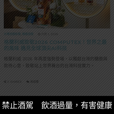
台灣酒圈新聞
,
精選酒聞
六月 1, 2026
格蘭利威致敬2026 COMPUTEX！世界之最
的風味 遇見全球頂尖AI科技
格蘭利威 2026 年再度強勢登場，以獨獻台灣的驕傲與
款待心意，致敬站上世界舞台的台灣科技實力。
0 SHARES
無迴響
禁止酒駕 飲酒過量，有害健康
威士忌
格蘭多納