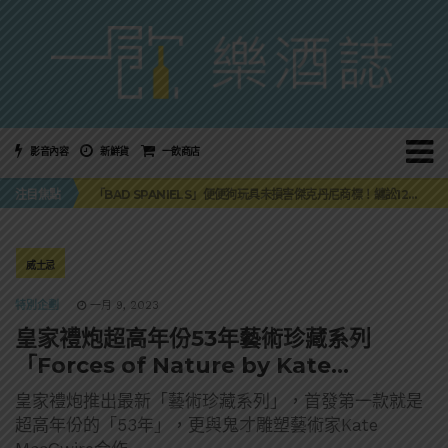
影音內容
新鮮貨
一飲商店
三得利六ROKU琴酒旬系列「柚子雪見」限量登場！首款罐裝GIN SODA 10月同步上市
注目焦點
「BAD SPANIELS」便便狗玩具未損害傑克丹尼商標！纏訟12年官司再次逆轉
麥卡倫 THE HARMONY COLLECTION 第六版最終章 -《椰風煖韻》
角嗨尬炸物X爽快這一步，角瓶攜手頂呱呱 全新套餐限時登場
「MONSTER NIGHT OUT 魔爪特調之夜」盛夏刮起派對旋風！
三得利六ROKU琴酒旬系列「柚子雪見」限量登場！首款罐裝GIN SODA 10月同步上市
威士忌
「BAD SPANIELS」便便狗玩具未損害傑克丹尼商標！纏訟12年官司再次逆轉
特別企劃
一月 9, 2023
皇家禮炮超高年份53年藝術珍藏系列
「Forces of Nature by Kate
MccGwire」
皇家禮炮推出最新「藝術珍藏系列」，首發第一款就是
超高年份的「53年」，更與鬼才雕塑藝術家Kate