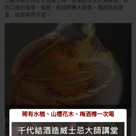
也是伊莉莎白女王加冕之時。香氣醇厚又充滿果香，帶
到口感的莓果、蜜餞、和燒烤橡木甜香，尾韻悠長豐
富、收尾略帶干澀。
稀有水楢、山櫻花木、梅酒樽一次喝
首席調酒師Sandy Hyslop表示：「為了藝術珍藏系列
的首發，我想創造一款最卓越的作品，來表達皇家禮炮