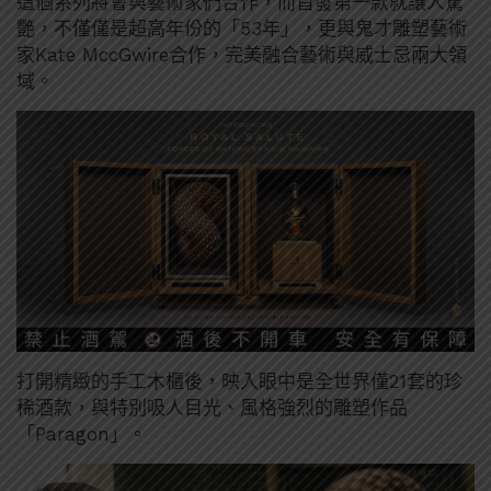
這個系列將會與藝術家們合作，而首發第一款就讓人驚
艷，不僅僅是超高年份的「53年」，更與鬼才雕塑藝術
家Kate MccGwire合作，完美融合藝術與威士忌兩大領
域。
打開精緻的手工木櫃後，映入眼中是全世界僅21套的珍
稀酒款，與特別吸人目光、風格強烈的雕塑作品
「Paragon」。