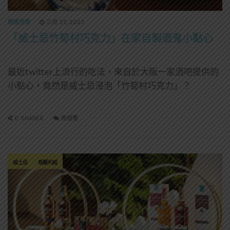
精選酒聞
三月 27, 2023
「威士忌竹筍村巧克力」在家自製酒鬼小點心
最近twitter上流行的吃法，來自於大阪一家酒吧提供的
小點心，竟然是威士忌浸泡「竹筍村巧克力」？
0 SHARES
無迴響
威士忌
格蘭利威