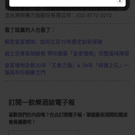
台灣將會有一套。想要收藏這絕無僅有的藝術套組，請
洽台灣保樂力加股份有限公司：(02) 8772 0272
看了這篇的人也看了：
解密皇家禮炮- 如何立足70年歷史創新突破
威士忌專家胡毓偉 帶你遍嘗「皇家禮炮」完整風味陣容
皇家禮炮全新30年「王者之鑰」& 38年「命運之石」一
探高年份極奢之門
訂閱一飲樂酒誌電子報
喜歡我們的內容嗎？在此訂閱電子報，掌握最新酒聞和獨家
會員優惠吧！