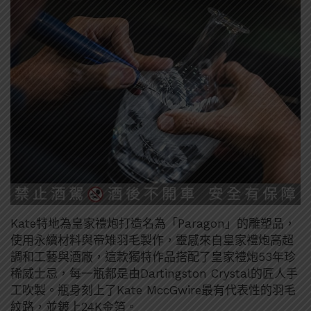
Kate特地為皇家禮炮打造名為「Paragon」的雕塑品，
使用永續材料與帝雉羽毛製作，靈感來自皇家禮炮高超
調和工藝與酒廠，這款獨特作品搭配了皇家禮炮53年珍
稀威士忌，每一瓶都是由Dartingston Crystal的匠人手
工吹製。瓶身刻上了Kate MccGwire最有代表性的羽毛
紋路，並鍍上24K金箔。