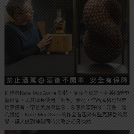
創作者Kate MccGwire 凱特・麥克奎爾是一名英國雕塑
藝術家，尤其擅長使用「羽毛」素材，作品風格可說是
絕無僅有，帶著美麗與憎惡；惡意與寧靜的二元性，超
凡脫俗。Kate MccGwire的作品看起來有些克蘇魯的感
覺，讓人感到神秘同時又略為毛骨悚然。