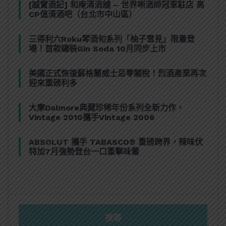
[誠實酒記] 和庵清酒舖 – 世界唎酒師冠軍駐店 高
CP值清酒吧（台北市中山區）
三得利六Roku琴酒旬系列「柚子雪見」限量登
場！首款罐裝Gin Soda 10月同步上市
美國正式恢復蘇格蘭威士忌零關稅！烈酒產業再次
迎來重磅利多
大摩Dalmore典藏珍稀年份系列全新力作，
Vintage 2010攜手Vintage 2006
ABSOLUT 攜手 TABASCO® 重磅跨界，辣味伏
特加7月強勢登台一口重擊味蕾
搜尋