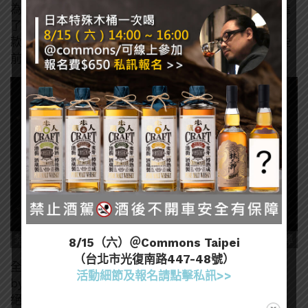
為了推動個人藝術家的期許。我和我們的專家團隊打造
了這奢華的53年威士忌，是我們推出過最高年份的酒
款。這真的是一個令人振奮的時刻，我有幸使能用這些
前人留下，最稀有、最珍貴的高年份原酒來調和。」
8/15（六）＠Commons Taipei
（台北市光復南路447-48號）
全世界僅有21套的「藝術珍藏系列 Forces of Nature
活動細節及報名請點擊私訊>>
by Kate MccGwire」，結合最珍稀的酒款與藝術品，
絕對是最為頂奢的收藏品。