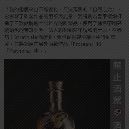
「我的靈感來自不斷變化、無法預測的『自然之力』，
它影響了雕塑作品的型態與能量。我特別為皇家禮炮打
造了三款歡慶威士忌世界的雕塑品，使用了棕色帶明亮
琥珀色的帝雉羽毛，讓人聯想到陳年調和威士忌。在參
訪了Strathisla酒廠後，我也從銅製蒸餾器中得到靈
感，並將銅用在另外兩款作品『Protean』和
『Plethora』中。」