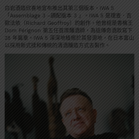
白岩酒造欣喜地宣布推出其第三個版本，IWA 5
「Assemblage 3 –調配版本 3 」。IWA 5 是理查．吉
歐法依（Richard Geoffroy）的創作，他曾經是香檳王
Dom Pérignon 第五任首席釀酒師，為這傳奇酒款寫下
28 年篇章。IWA 5 深深地植根於其發源地，在日本富山
以採用新式揉和傳統的清酒釀造方式去製作。