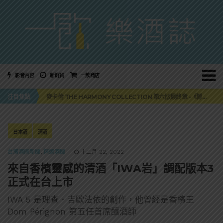
影音內容
新鮮貨
一飲商店
美國正式恢復蘇格蘭威士忌零關稅！烈酒產業再次迎來重磅利多
注目焦點
麥卡倫 THE HARMONY COLLECTION 第六版最終章 -《椰風煖韻》
角嗨尬炸物X爽快這一步，角瓶攜手頂呱呱 全新套餐限時登場
「MONSTER NIGHT OUT 魔爪特調之夜」盛夏刮起派對旋風！
三得利六ROKU琴酒旬系列「柚子雪見」限量登場！首款罐裝GIN SODA 10月同步上市
美國正式恢復蘇格蘭威士忌零關稅！烈酒產業再次迎來重磅利多
日本酒
清酒
麥卡倫 THE HARMONY COLLECTION 第六版最終章 -《椰風煖韻》
台灣酒圈新聞
,
精選酒聞
十二月 22, 2022
來自香檳靈感的清酒「IWA岩」調配版本3
正式在台上市
IWA 5 是理查．吉歐法依的創作，他曾經是香檳王
Dom Pérignon 第五任首席釀酒師