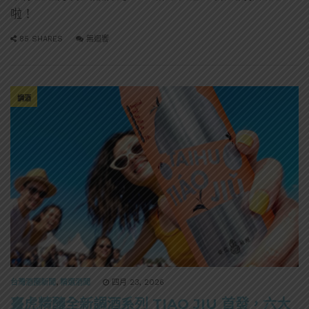
啦！
85 SHARES
無迴響
調酒
台灣酒圈新聞
,
精選酒聞
四月 23, 2026
臺虎精釀全新調酒系列 TIAO JIU 首發，六大