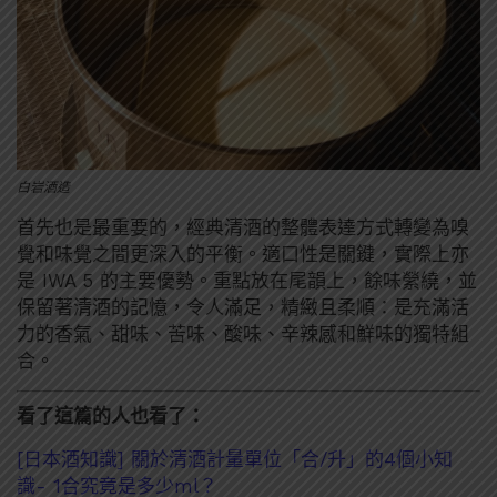
白岩酒造
首先也是最重要的，經典清酒的整體表達方式轉變為嗅
覺和味覺之間更深入的平衡。適口性是關鍵，實際上亦
是 IWA 5 的主要優勢。重點放在尾韻上，餘味縈繞，並
保留著清酒的記憶，令人滿足，精緻且柔順：是充滿活
力的香氣、甜味、苦味、酸味、辛辣感和鮮味的獨特組
合。
看了這篇的人也看了：
[日本酒知識] 關於清酒計量單位「合/升」的4個小知
識- 1合究竟是多少ml？