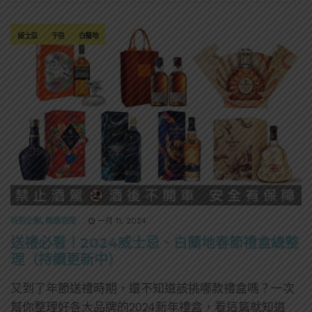
威士忌
干邑
白蘭地
特別企劃
,
精選酒聞
一月 11, 2024
送禮必看！2024威士忌、白蘭地春節禮盒總整
理（持續更新中）
又到了年節送禮時期，還不知道該挑哪款禮盒嗎？一次
幫你整理好各大品牌的2024新年禮盒，看這篇就知道