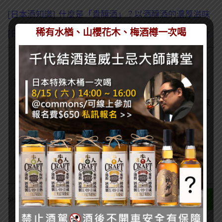
[日本酒知識] 什麼是「貴釀酒」？以酒釀酒的濃厚滋味
稀有水楢、山櫻花木、梅酒樽一次喝
[日本酒知識] 清酒獎項與競賽大解析- 全國新酒鑑評會
訂閱一飲樂酒誌電子報
喜歡我們的內容嗎？在此訂閱電子報，掌握最新酒聞和獨家
會員優惠吧！
0
SHARES