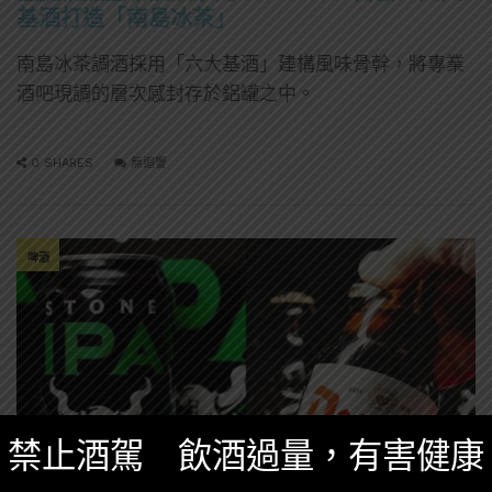
基酒打造「南島冰茶」
南島冰茶調酒採用「六大基酒」建構風味骨幹，將專業
酒吧現調的層次感封存於鋁罐之中。
0 SHARES
無迴響
啤酒
禁止酒駕 飲酒過量，有害健康