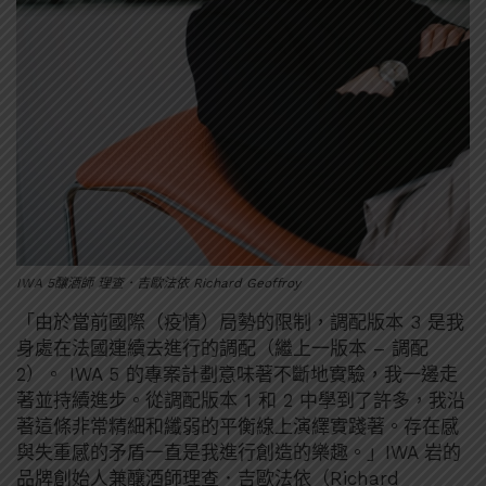
IWA 5釀酒師 理查．吉歐法依 Richard Geoffroy
「由於當前國際（疫情）局勢的限制，調配版本 3 是我
身處在法國連續去進行的調配（繼上一版本 – 調配
2）。 IWA 5 的專案計劃意味著不斷地實驗，我一邊走
著並持續進步。從調配版本 1 和 2 中學到了許多，我沿
著這條非常精細和纖弱的平衡線上演繹實踐著。存在感
與失重感的矛盾一直是我進行創造的樂趣。」IWA 岩的
品牌創始人兼釀酒師理查．吉歐法依（Richard