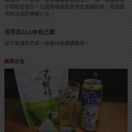
不到那麼強烈，比起原味這款更適合直接飲用，是相當
清爽冰涼的檸檬沙瓦。
用莎瓦CLUB
自己調
接下來讓我們拿一些素材來調調看吧！
綠茶沙瓦