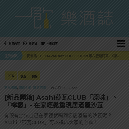
影音內容
新鮮貨
一飲商店
美國正式恢復蘇格蘭威士忌零關稅！烈酒產業再次迎來重磅利多
注目焦點
麥卡倫 THE HARMONY COLLECTION 第六版最終章 -《椰風煖韻》
角嗨尬炸物X爽快這一步，角瓶攜手頂呱呱 全新套餐限時登場
「MONSTER NIGHT OUT 魔爪特調之夜」盛夏刮起派對旋風！
三得利六ROKU琴酒旬系列「柚子雪見」限量登場！首款罐裝GIN SODA 10月同步上市
美國正式恢復蘇格蘭威士忌零關稅！烈酒產業再次迎來重磅利多
RTD
調酒
開箱
麥卡倫 THE HARMONY COLLECTION 第六版最終章 -《椰風煖韻》
新品開箱
,
特別企劃
,
精選酒聞
六月 20, 2022
[新品開箱] Asahi莎瓦CLUB「原味」、
「檸檬」- 在家輕鬆重現居酒屋沙瓦
有沒有辦法自己在家裡就喝到像居酒屋的沙瓦呢？
Asahi「莎瓦CLUB」可以達成大家的心願！