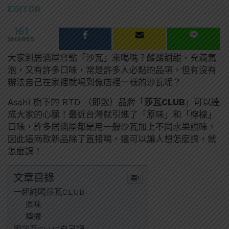
EDITOR
161
SHARES
大家到居酒屋會點「沙瓦」來喝嗎？酸酸甜甜、充滿氣
泡，又有許多口味，常是許多人必點的品項，但有沒有
辦法自己在家裡就喝到像店裡一樣的沙瓦呢？
Asahi 旗下的 RTD （即飲）品牌「
莎瓦CLUB
」可以達
成大家的心願！最近台灣就引進了「原味」和「檸檬」
口味，許多居酒屋都是用一般沙瓦加上不同水果調味，
因此這兩款新品除了直接喝，還可以讓人想怎麼調，就
怎麼調！
文章目錄
一起純喝莎瓦CLUB
原味
檸檬