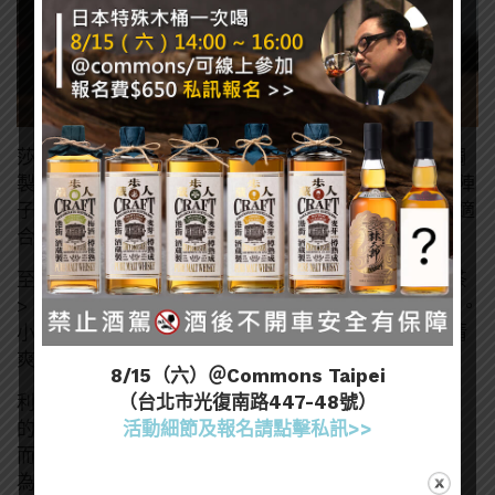
莎瓦CLUB 這次兩款都相當有趣，是少見適合進行再調
製的 RTD。不過單喝也是可以，其實直接喝還挺像前陣
子流行的 Hard Seltzer，純喝的話檸檬絕對比原味更適
合的。推薦本身就喜歡不要有太多風味、清爽的人。
至於調味的喝法就更多元了，這次嘗試的三種結果是茶
> 利口酒 （or 果醬、糖漿）> 果汁（基本上不推薦）。
小編最推茶沙瓦，做法簡單，喝起來也是比較不甜，清
爽依舊，茶味也相當突出。
8/15（六）＠Commons Taipei
（台北市光復南路447-48號）
利口酒的話要注意挑選的酒款，不建議挑太過於甜膩
活動細節及報名請點擊私訊>>
的。但利口酒的變化就更多了，有各種口味可以嘗試，
而且對於酒鬼來說，酒精度還可以 up up，何樂而不
為？利口酒調法適合喜歡風味、甜感更明顯的人。