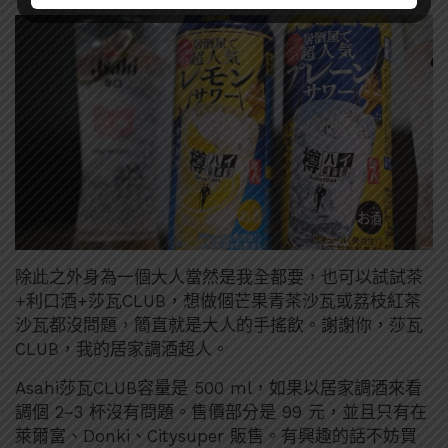
除此之外身為一個大人當然是我全都要，也可以試試茶
+利口酒+莎瓦CLUB，想做個芒果青茶沙瓦或荔枝紅茶
沙瓦都沒問題，簡直就是大人的手搖飲。謝謝你，莎瓦
CLUB，我的居家調酒超人。
Asahi莎瓦CLUB容量是 500 ml，如果以居家調酒來看
調個 2~3 杯沒有問題。售價部分是 99 元，並且只有在
萊爾富、Donki、Citysuper 販售。有興趣的話不妨買