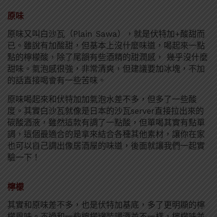
原味
原味又叫白沙瓦（Plain Sawa），就是伏特加+酸甜而
已。雖說有加酸甜，但基本上沒什麼味道，喝起來一點
點的檸檬酸，除了尾韻有些酒精的甜潤感， 幾乎沒什麼
甜味。氣泡感很強，非常清爽，但建議要加冰塊，不加
的話直接喝會有一些苦味。
原味喝起來和伏特加加氣泡水差不多，但多了一些酸
度。其實白沙瓦就像是日本的沙瓦server直接拉出來的
碳酸酒液，雖然這款有調了一點酸，但單喝其實有點單
調，這個最適合的是拿來結合各種其他素材，讓你在家
也可以自己調出像居酒屋的味道，後面就讓我們一起實
驗一下！
檸檬
其實和原味差不多，也是伏特加基底，多了更明顯的檸
檬風味。不過和一些檸檬罐裝調酒並不一樣，檸檬味並