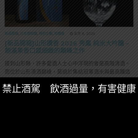
新品開箱
,
日本酒知識
,
特別企劃
,
知識庫
五月 8, 2026
[新品開箱]山形讚香 2026 秀鳳 純米大吟釀 –
飽滿果香口感細緻的顛峰之作
提到山形縣，許多愛酒人士心中浮現的會是高階清酒。
而位於山形清酒巔峰，莫過於集結冠軍酒米與最高釀造
技術的旗艦企劃「山形讚香」。
禁止酒駕 飲酒過量，有害健康
0 SHARES
無迴響
威士忌
約翰走路