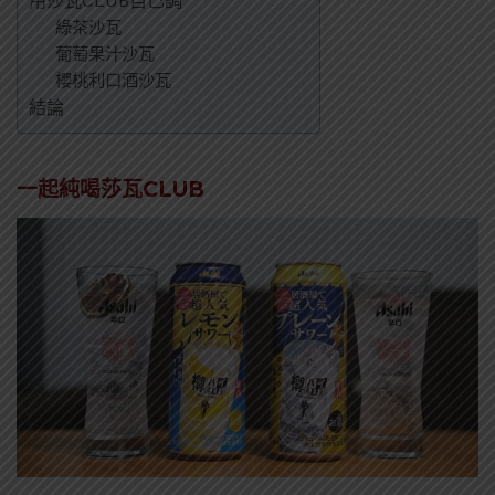
用莎瓦CLUB自己調
綠茶沙瓦
葡萄果汁沙瓦
櫻桃利口酒沙瓦
結論
一起純喝莎瓦CLUB