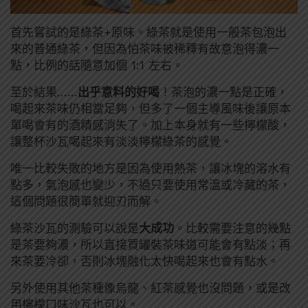
首先嘗試的是綠茶+原味。綠茶就是使用一般茶包泡出
來的普通綠茶，但因為怕茶味被稀釋有故意泡得濃一
點，比例的話隨意加個 1:1 左右。
至於結果……
出乎意料的好喝
！茶泡的濃一點是正確，
喝起來茶味仍相當足夠，但多了一個主導風味後讓原本
單喝會有的酒精感消失了。加上本身就有一些檸檬酸，
讓整杯沙瓦喝起來有淡淡檸檬綠茶的感覺。
唯一比較失敗的地方是因為使用熱茶，讓冰塊的溶水有
點多，氣泡感也變少，不過只要使用常溫或冷藏的茶，
這個問題很簡單就迎刃而解。
綠茶沙瓦的測驗可以說是
大成功
。比較需要注意的幾點
是茶要夠濃，所以直接買罐裝茶味道可能會有點淡；再
來茶要冷卻，否則冰塊融化太快喝起來也會有點水。
另外使用其他茶種像烏龍、紅茶感覺也沒問題，或是改
用檸檬口味沙瓦也可以。