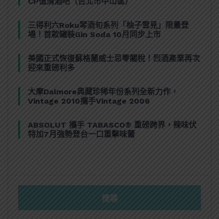
CP值清酒吧（台北市中山區）
三得利六Roku琴酒旬系列「柚子雪見」限量登
場！首款罐裝Gin Soda 10月同步上市
美國正式恢復蘇格蘭威士忌零關稅！烈酒產業再次
迎來重磅利多
大摩Dalmore典藏珍稀年份系列全新力作，
Vintage 2010攜手Vintage 2006
ABSOLUT 攜手 TABASCO® 重磅跨界，辣味伏
特加7月強勢登台一口重擊味蕾
搜尋