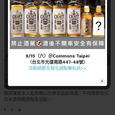
喜歡我們的內容嗎？在此訂閱電子報，掌握最新酒聞和獨家
會員優惠吧！
643
8/15（六）＠Commons Taipei
SHARES
（台北市光復南路447-48號）
活動細節及報名請點擊私訊>>
KENNY YANG
留學於著名清酒產地－新潟，因而與清酒結下不解之
緣。
期望讓更多人能夠開心的學習品飲清酒，不時舉辦各式
日本酒相關課程及活動。