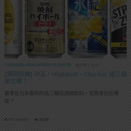
其他調酒知識
,
知識庫
,
經典調酒介紹
,
調酒知識
六月 1, 2022
[調酒知識] 沙瓦、Highball、Chu-hai 這三個
差在哪？
最常在日本看到的這三種低酒精飲料，究竟差別在哪
呢？
1,173 SHARES
無迴響