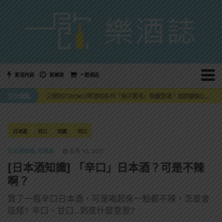
影音內容
新鮮貨
一飲商店
萬眾敲碗如期回歸！SUNMAI金色三麥3度攜手花蓮瓜農品牌「阿強西瓜」
注目焦點
三得利六ROKU琴酒旬系列「柚子雪見」限量登場！首款罐裝GIN SODA 10月同步上市
美國正式恢復蘇格蘭威士忌零關稅！烈酒產業再次迎來重磅利多
大摩DALMORE典藏珍稀年份系列全新力作，VINTAGE 2010攜手VINTAGE 2006
ABSOLUT 攜手 TABASCO® 重磅跨界，辣味伏特加7月強勢登台一口重擊味蕾
萬眾敲碗如期回歸！SUNMAI金色三麥3度攜手花蓮瓜農品牌「阿強西瓜」
日本酒
甘口
知識
辛口
三得利六ROKU琴酒旬系列「柚子雪見」限量登場！首款罐裝GIN SODA 10月同步上市
日本酒知識
,
知識庫
五月 10, 2017
[日本酒知識] 「辛口」日本酒？可是不辣
啊？
買了一瓶辛口日本酒，可是喝起來一點都不辣，怎麼會
這樣? 辛口、甘口...到底什麼意思?