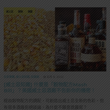
威士忌
穀物
美國
名家專欄
,
威士忌知識
,
知識庫
五月 9, 2022
[威士忌知識] 什麼是「穀物配方Mash
Bill」？美國威士忌酒廠不告訴你的機密！
經由穀物配方的調配，可創造出威士忌全新的色彩。但
有很多酒廠拒絕談論，為什麼不願意透露呢？