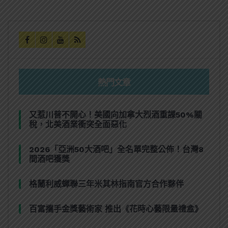
熱門文章
又惹川普不開心！美國向加拿大烈酒重課50%關
稅，北美酒業衝突全面惡化
2026「亞洲50大酒吧」全名單完整公佈！台灣8
間酒吧獲獎
格蘭利威蟬聯三年米其林指南官方合作夥伴
百富攜手金獎藝術家 推出《花時心藝限量禮盒》