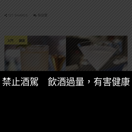
127 SHARES
無迴響
入門
調酒
禁止酒駕 飲酒過量，有害健康
其他調酒知識
,
知識庫
,
調酒知識
一月 3, 2021
[調酒知識] 什麼是長飲long drink？什麼是短