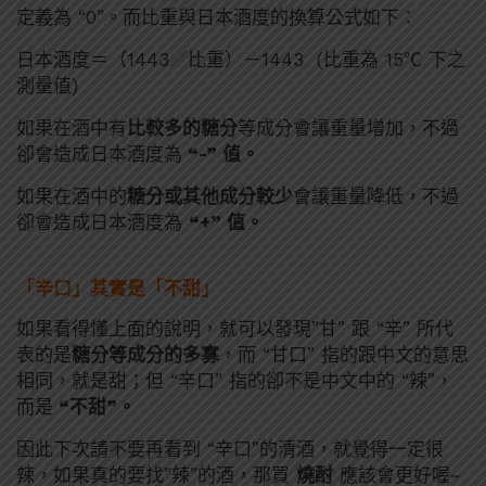
定義為 “0”。而比重與日本酒度的換算公式如下：
日本酒度＝（1443／比重）－1443 (比重為 15℃ 下之
測量值)
如果在酒中有
比較多的糖分
等成分會讓重量增加，不過
卻會造成日本酒度為
“-” 值。
如果在酒中的
糖分或其他成分較少
會讓重量降低，不過
卻會造成日本酒度為
“+” 值。
「辛口」其實是「不甜」
如果看得懂上面的說明，就可以發現”甘” 跟 “辛” 所代
表的是
糖分等成分的多寡
，而 “甘口” 指的跟中文的意思
相同，就是甜；但 “辛口” 指的卻不是中文中的 “辣”，
而是
“不甜”。
因此下次請不要再看到 “辛口”的清酒，就覺得一定很
辣，如果真的要找”辣”的酒，那買
燒酎
應該會更好喔~