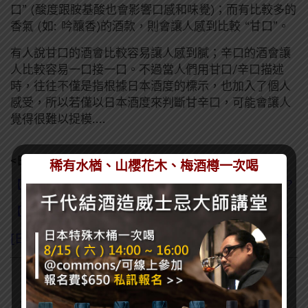
口” (酸度跟胺基酸也會影響口感和味覺)；而有比較多的
香氣 (如: 吟釀香)的酒款，則會讓人感到比較 “甘口”。
有人說甘口的酒會比較容易讓人感到膩；辛口的酒會讓
人比較容易一口接一口。不過當人們用甘口/辛口描述
時，往往不僅是指根據日本酒度的標示，也加入了個人
感受，所以若僅以日本酒度來判斷甘辛口，可能會讓人
覺得很難以捉模….
<日本酒知識延伸閱讀>
稀有水楢、山櫻花木、梅酒樽一次喝
【日本酒知識】 清酒、燒酎、泡盛，到底哪裡不一樣？
【日本酒知識】清酒名稱大解密!
[日本酒知識] 神秘的日本酒器小木盒？「枡」是什麼？
訂閱一飲樂酒誌電子報