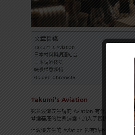
文章目錄
Takumi’s Aviation
日本材料與調酒結合
日本調酒技法
味覺構思邏輯
Golden Chronicle
Takumi’s Aviation
究竟渡邉先生調的 Aviation 有什麼獨特之處
琴酒基底的經典調酒，加入了櫻桃酒、檸檬汁
但渡邉先生的 Aviation 卻有點
不一樣
，他的