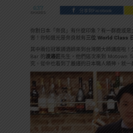
637
分享到Facebook
SHARES
你對日本「奈良」有什麼印象？有一群鹿或是
害！你知道光是奈良就有
三位 World Clas
其中兩位冠軍調酒師來到台灣開大師講座啦！分別是
Bar 的
渡邉匠
先生。他們這次來到 Motown
究，從中也看到了嚴謹的日本職人精神，就一