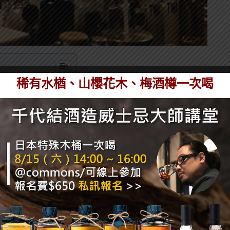
稀有水楢、山櫻花木、梅酒樽一次喝
呢？首先要先介紹一下這杯調酒，Aviation 飛行是一杯
與紫羅蘭利口酒。（
更多關於Aviation調酒的介紹>>
）
酒譜是：