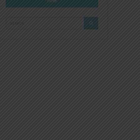
搜尋
SEARCH
SEARCH
FOR: