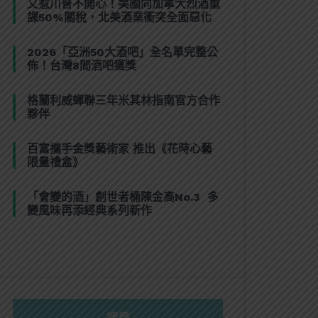
又惹川普不開心！美國向加拿大烈酒重
課50%關稅，北美酒業衝突全面惡化
2026「亞洲50大酒吧」全名單完整公
佈！台灣8間酒吧獲獎
格蘭利威蟬聯三年米其林指南官方合作
夥伴
百富攜手金獎藝術家 推出《花時心藝
限量禮盒》
「會變的酒」創世者桶陳金高No.3 多
變風味再添經典系列新作