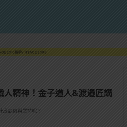
蓮瓜農品牌「阿強西瓜」
罐裝GIN SODA 10月同步上市
來重磅利多
 2010攜手VINTAGE 2006
伏特加7月強勢登台一口重擊味蕾
蓮瓜農品牌「阿強西瓜」
罐裝GIN SODA 10月同步上市
的職人精神！金子道人&渡邉匠講
什麼訣竅與堅持呢？