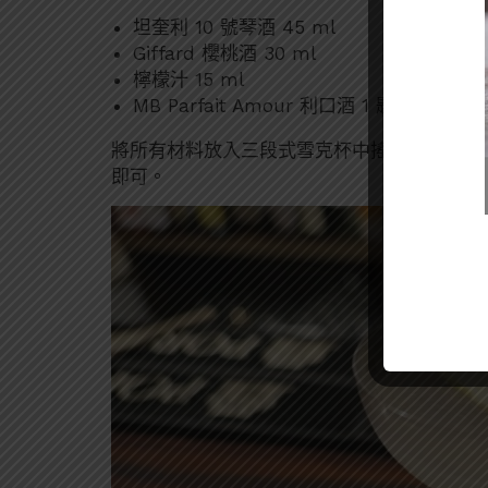
坦奎利 10 號琴酒 45 ml
Giffard 櫻桃酒 30 ml
檸檬汁 15 ml
MB Parfait Amour 利口酒 1 匙
將所有材料放入三段式雪克杯中搖盪均勻，倒
即可。