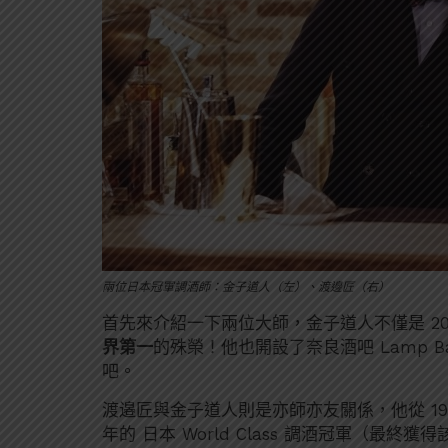
兩位日本冠軍調酒師：金子道人（左）、渡邊匠（右）
首先來介紹一下兩位大師，金子道人不僅是 2015 
界第一
的殊榮！他也開設了奈良酒吧 Lamp Ba
吧。
渡邉匠與金子道人則是亦師亦友關係，他從 1994 年在
年的 日本 World Class 調酒冠軍（最終獲得