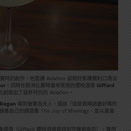
 比賽時的創作，他要調 Aviation 卻剛好紫羅蘭利口酒沒
ur
。同時在歐洲比賽時當地常用的櫻桃酒是
Giffard
創造出了這杯特別的 Aviation。
 Regan
喝到後驚為天人，還說「這是我喝過最好喝的
收錄進自己的調酒書 The Joy of Mixology，並以渡邉
酒（Giffard 櫻桃酒還是特別空運過來的），雖然