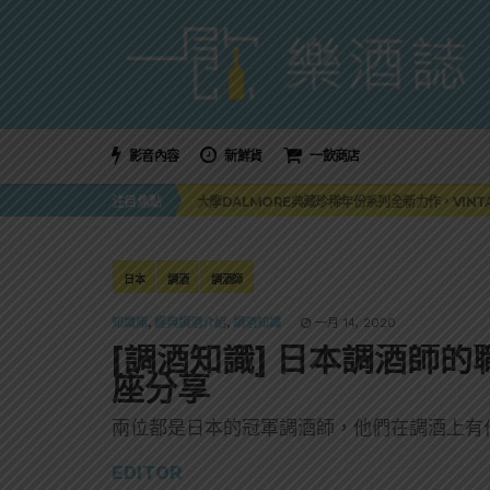
萬眾敲碗如期回歸！SUNMAI金色三麥3度攜手花
三得利六ROKU琴酒旬系列「柚子雪見」限量登場！首款
影音內容
新鮮貨
一飲商店
美國正式恢復蘇格蘭威士忌零關稅！烈酒產業再次迎
大摩DALMORE典藏珍稀年份系列全新力作，VINTAGE
注目焦點
ABSOLUT 攜手 TABASCO® 重磅跨界，辣味
萬眾敲碗如期回歸！SUNMAI金色三麥3度攜手花
三得利六ROKU琴酒旬系列「柚子雪見」限量登場！首款
日本
調酒
調酒師
知識庫
,
經典調酒介紹
,
調酒知識
一月 14, 2020
[調酒知識] 日本調酒師
座分享
兩位都是日本的冠軍調酒師，他們在調酒上有
EDITOR