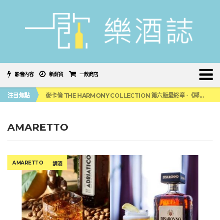
影音內容
新鮮貨
一飲商店
美國正式恢復蘇格蘭威士忌零關稅！烈酒產業再次迎來重磅利多
注目焦點
麥卡倫 THE HARMONY COLLECTION 第六版最終章 -《椰風煖韻》
角嗨尬炸物X爽快這一步，角瓶攜手頂呱呱 全新套餐限時登場
「MONSTER NIGHT OUT 魔爪特調之夜」盛夏刮起派對旋風！
三得利六ROKU琴酒旬系列「柚子雪見」限量登場！首款罐裝GIN SODA 10月同步上市
AMARETTO
美國正式恢復蘇格蘭威士忌零關稅！烈酒產業再次迎來重磅利多
麥卡倫 THE HARMONY COLLECTION 第六版最終章 -《椰風煖韻》
AMARETTO
調酒