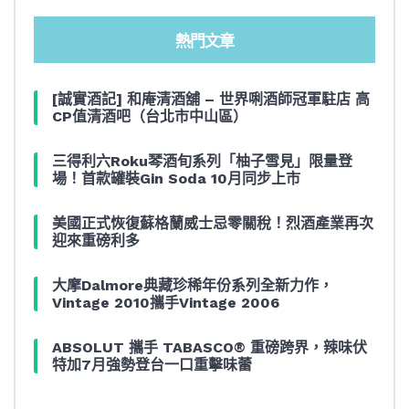
熱門文章
[誠實酒記] 和庵清酒舖 – 世界唎酒師冠軍駐店 高
CP值清酒吧（台北市中山區）
三得利六Roku琴酒旬系列「柚子雪見」限量登
場！首款罐裝Gin Soda 10月同步上市
美國正式恢復蘇格蘭威士忌零關稅！烈酒產業再次
迎來重磅利多
大摩Dalmore典藏珍稀年份系列全新力作，
Vintage 2010攜手Vintage 2006
ABSOLUT 攜手 TABASCO® 重磅跨界，辣味伏
特加7月強勢登台一口重擊味蕾