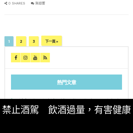
0 SHARES
無迴響
1
2
3
下一頁 »
熱門文章
[誠實酒記] 和庵清酒舖 – 世界唎酒師冠軍駐店 高
CP值清酒吧（台北市中山區）
禁止酒駕 飲酒過量，有害健康
三得利六Roku琴酒旬系列「柚子雪見」限量登
場！首款罐裝Gin Soda 10月同步上市