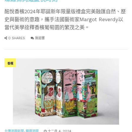
酩悅香檳2024年耶誕新年限量版禮盒完美融匯自然、歷
史與藝術的意趣，攜手法國藝術家Margot Reverdy以
當代美學詮釋香檳葡萄園的繁茂之美。
0 SHARES
無迴響
香檳
台灣酒圈新聞
,
精選酒聞
十二月 4, 2024