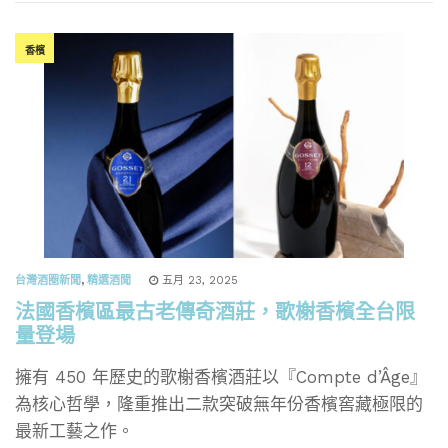
香檳
台灣酒圈新聞
,
精選酒聞
五月 23, 2025
法國香檳區最古老傳奇酒莊，歌榭香檳全台限
量登場
擁有 450 年歷史的歌榭香檳酒莊以『Compte d’Âge』
為核心哲學，隆重推出二款突破無年份香檳窖藏極限的
最新工藝之作。