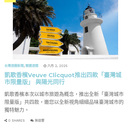
台灣酒圈新聞
,
精選酒聞
六月 2, 2025
凱歌香檳Veuve Clicquot推出四款「臺灣城
市限量版」 與陽光同行
凱歌香檳本次以城市旅遊為概念，推出全新「臺灣城市
限量版」共四款，邀您以全新視角細細品味臺灣城市的
獨特魅力。
0 SHARES
無迴響