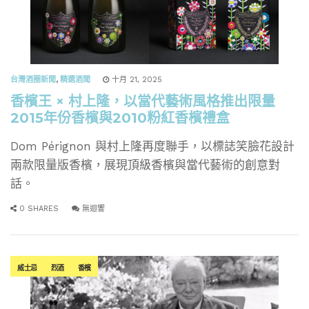
台灣酒圈新聞
,
精選酒聞
十月 21, 2025
香檳王 × 村上隆，以當代藝術風格推出限量
2015年份香檳與2010粉紅香檳禮盒
Dom Pérignon 與村上隆再度聯手，以標誌笑臉花設計
兩款限量版香檳，展現頂級香檳與當代藝術的創意對
話。
0 SHARES
無迴響
威士忌
烈酒
香檳