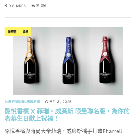
0 SHARES
無迴響
葡萄酒
香檳
台灣酒圈新聞
,
精選酒聞
三月 31, 2025
酩悅香檳 X 菲瑞・威廉斯 限量聯名版，為你的
奢華生日獻上祝福！
酩悅香檳與時尚大帝菲瑞・威廉斯攜手打造Pharrell