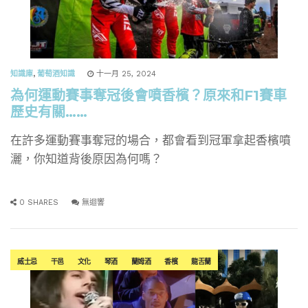
知識庫
,
葡萄酒知識
十一月 25, 2024
為何運動賽事奪冠後會噴香檳？原來和F1賽車
歷史有關……
在許多運動賽事奪冠的場合，都會看到冠軍拿起香檳噴
灑，你知道背後原因為何嗎？
0 SHARES
無迴響
威士忌
干邑
文化
琴酒
蘭姆酒
香檳
龍舌蘭