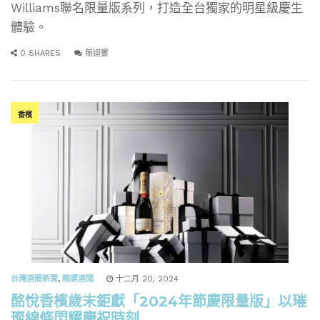
Williams聯名限量版系列，打造全台獨家的明星級慶生
體驗。
0 SHARES
無迴響
香檳
台灣酒圈新聞
,
精選酒聞
十二月 20, 2024
酩悅香檳歲末鉅獻「2024年節慶限量版」以璀
璨線條閃耀慶祝時刻