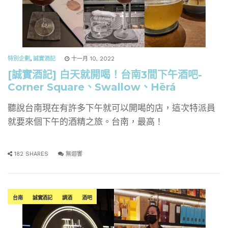
特別企劃
,
誠實酒記
十一月 10, 2022
[誠實酒記] 白天就開喝！台南3間下午酒吧-
Corner Square、Swallow、Hērá
聽說台南現在有許多下午就可以開喝的店，這次特派員
就要來個下午的酒精之旅。台南，最高！
182 SHARES
無迴響
台南
誠實酒記
調酒
酒吧