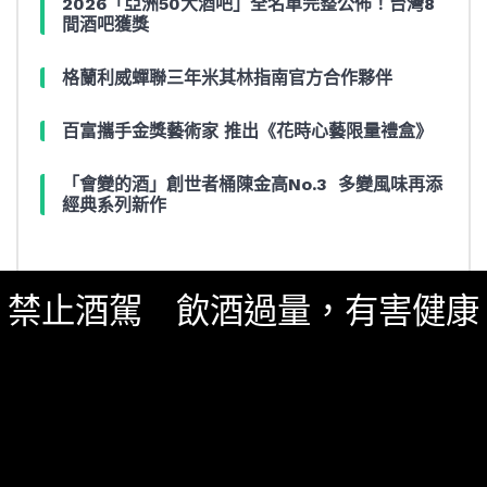
2026「亞洲50大酒吧」全名單完整公佈！台灣8
間酒吧獲獎
格蘭利威蟬聯三年米其林指南官方合作夥伴
百富攜手金獎藝術家 推出《花時心藝限量禮盒》
「會變的酒」創世者桶陳金高No.3 多變風味再添
經典系列新作
禁止酒駕 飲酒過量，有害健康
搜尋
SEARCH
SEARCH
FOR: