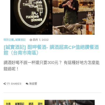
特別企劃
,
誠實酒記
四月 7, 2022
[誠實酒記] 酣呷餐酒- 調酒超高CP值絕讚餐酒
館（台南市南區）
調酒好喝不說一杯還只要300元？ 有這種好地方怎麼能
錯過呢！
171 SHARES
無迴響
台南
誠實酒記
調酒
酒吧