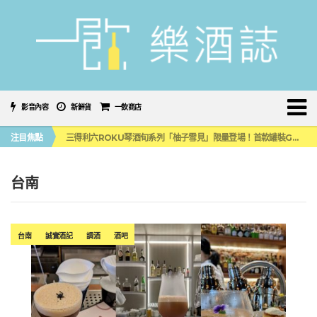
影音內容
新鮮貨
一飲商店
萬眾敲碗如期回歸！SUNMAI金色三麥3度攜手花蓮瓜農品牌「阿強西瓜」
注目焦點
三得利六ROKU琴酒旬系列「柚子雪見」限量登場！首款罐裝GIN SODA 10月同步上市
美國正式恢復蘇格蘭威士忌零關稅！烈酒產業再次迎來重磅利多
大摩DALMORE典藏珍稀年份系列全新力作，VINTAGE 2010攜手VINTAGE 2006
ABSOLUT 攜手 TABASCO® 重磅跨界，辣味伏特加7月強勢登台一口重擊味蕾
台南
萬眾敲碗如期回歸！SUNMAI金色三麥3度攜手花蓮瓜農品牌「阿強西瓜」
三得利六ROKU琴酒旬系列「柚子雪見」限量登場！首款罐裝GIN SODA 10月同步上市
台南
誠實酒記
調酒
酒吧