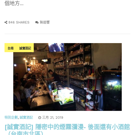
個地方...
846 SHARES
無迴響
台南
誠實酒記
特別企劃
,
誠實酒記
三月 21, 2019
[誠實酒記] 隱密中的煙霧瀰漫- 後面還有小酒館
（台南市北區）