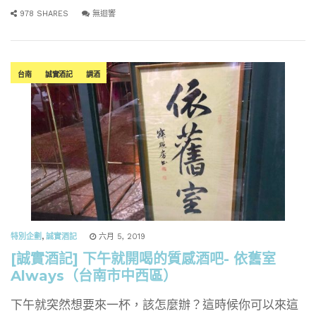
978 SHARES
無迴響
台南
誠實酒記
調酒
特別企劃
,
誠實酒記
六月 5, 2019
[誠實酒記] 下午就開喝的質感酒吧- 依舊室
Always（台南市中西區）
下午就突然想要來一杯，該怎麼辦？這時候你可以來這