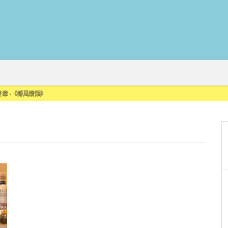
來重磅利多
最終章 -《椰風煖韻》
限時登場
刮起派對旋風！
罐裝GIN SODA 10月同步上市
來重磅利多
最終章 -《椰風煖韻》