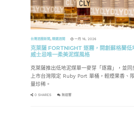
台灣酒圈新聞
,
精選酒聞
一月 16, 2026
克萊薩 FORTNIGHT 逐霧，開創蘇格蘭低
威士忌唯一柔美泥煤風格
克萊薩推出低地泥煤單一麥芽「逐霧」，並同
上市台灣限定 Ruby Port 單桶，輕煙果香、
量珍稀。
0 SHARES
無迴響