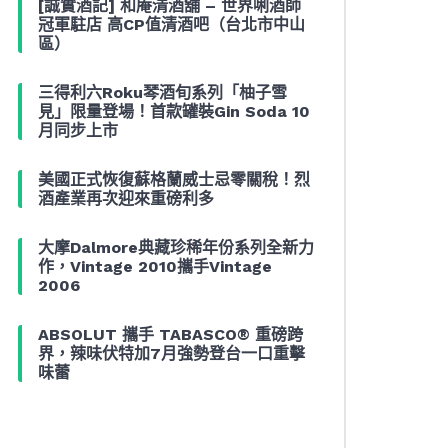
[誠實酒記] 和庵清酒舖 – 世界唎酒師
冠軍駐店 高CP值清酒吧（台北市中山
區）
三得利六Roku琴酒旬系列「柚子雪
見」限量登場！首款罐裝Gin Soda 10
月同步上市
美國正式恢復蘇格蘭威士忌零關稅！烈
酒產業再次迎來重磅利多
大摩Dalmore典藏珍稀年份系列全新力
作，Vintage 2010攜手Vintage
2006
ABSOLUT 攜手 TABASCO® 重磅跨
界，辣味伏特加7月強勢登台一口重擊
味蕾