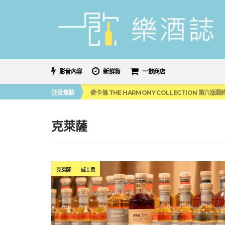
影音內容
新鮮貨
一飲商店
美國正式恢復蘇格蘭威士忌零關稅！烈酒產業再次迎
注目焦點
麥卡倫 THE HARMONY COLLECTION 第六版
角嗨尬炸物X爽快這一步，角瓶攜手頂呱呱 全新套餐
「MONSTER NIGHT OUT 魔爪特調之夜」盛夏
三得利六ROKU琴酒旬系列「柚子雪見」限量登場！首款
克萊薩
美國正式恢復蘇格蘭威士忌零關稅！烈酒產業再次迎
麥卡倫 THE HARMONY COLLECTION 第六版
克萊薩
威士忌