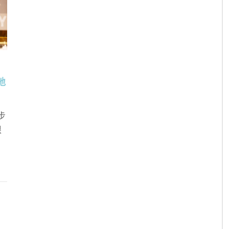
地
步
限