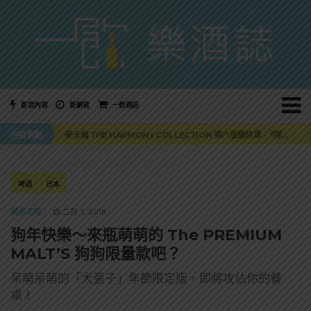
影音內容
新鮮貨
一飲商店
美國正式恢復蘇格蘭威士忌零關稅！烈酒產業再次迎來重磅利多
注目焦點
麥卡倫 THE HARMONY COLLECTION 第六版最終章 -《椰風煖韻》
角嗨尬炸物X爽快這一步，角瓶攜手頂呱呱 全新套餐限時登場
「MONSTER NIGHT OUT 魔爪特調之夜」盛夏刮起派對旋風！
三得利六ROKU琴酒旬系列「柚子雪見」限量登場！首款罐裝GIN SODA 10月同步上市
美國正式恢復蘇格蘭威士忌零關稅！烈酒產業再次迎來重磅利多
啤酒
日本
麥卡倫 THE HARMONY COLLECTION 第六版最終章 -《椰風煖韻》
精選酒聞
二月 1, 2018
狗年快樂～來瓶萌萌的 The PREMIUM
MALT’S 狗狗限量款吧？
呆萌呆萌的「犬張子」年節限定版，即將攻佔你的餐
桌！