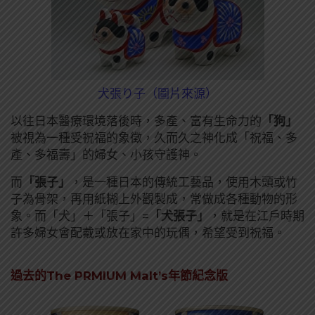
犬張り子（圖片來源）
以往日本醫療環境落後時，多產、富有生命力的
「狗」
被視為一種受祝福的象徵，久而久之神化成「祝福、多
產、多福壽」的婦女、小孩守護神。
而
「張子」
，是一種日本的傳統工藝品，使用木頭或竹
子為骨架，再用紙糊上外觀製成，常做成各種動物的形
象。而「犬」＋「張子」=
「犬張子」
，就是在江戶時期
許多婦女會配戴或放在家中的玩偶，希望受到祝福。
過去的The PRMIUM Malt’s年節紀念版