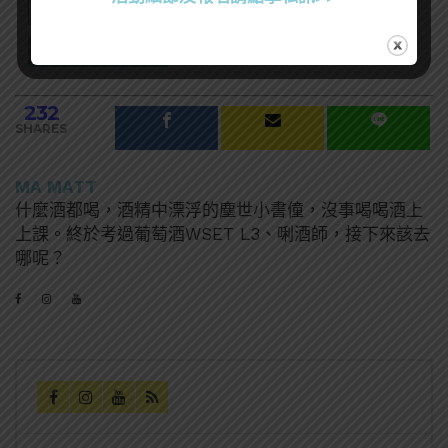
232
SHARES
MA MATT
什麼酒都喝，酒精中漂浮的塵世小書僮，沒事喝喝酒上
上課。終於考過葡萄酒WSET L3、唎酒師，接下來該去
哪呢？