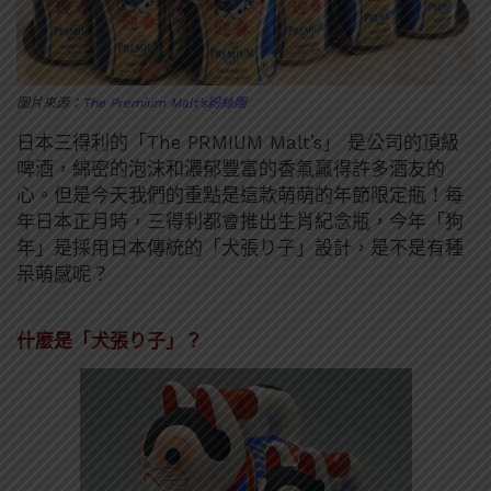
圖片來源：
The Premium Malt’s粉絲團
日本三得利的「The PRMIUM Malt’s」 是公司的頂級
啤酒，綿密的泡沫和濃郁豐富的香氣贏得許多酒友的
心。但是今天我們的重點是這款萌萌的年節限定瓶！每
年日本正月時，三得利都會推出生肖紀念瓶，今年「狗
年」是採用日本傳統的「犬張り子」設計，是不是有種
呆萌感呢？
什麼是「犬張り子」？