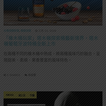
台灣酒圈新聞
,
精選酒聞
三月 23, 2026
「橡木桶玩家」塔木嶺探索桶藝新境界，塔木
嶺葡萄牙波特桶全新上市
在兩種不同的橡木桶中熟成，將兩種風味巧妙融合，呈
現甜美、柔順、果香豐富的風味特色。
0 SHARES
無迴響
NIKKA
威士忌
竹鶴