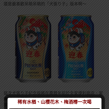
還是最喜歡呆萌呆萌的「犬張り子」版本啊～
這次犬張り子紀念版將在農曆年前於全家便利商店、家
樂福、大潤發、愛買、CitySuper和楓康超市上架，你
稀有水楢、山櫻花木、梅酒樽一次喝
家旁邊的販售點搞不好已經有狗狗在等你囉！就算不