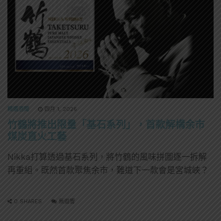
精選酒聞
四月 1, 2026
竹鶴將推出限量「基石系列」，首款解構余市
煤炭直火工藝
Nikka打算透過基石系列，將竹鶴的風味拼圖逐一拆解
再重組。既然首款聚焦余市，難道下一款會是宮城峽？
0 SHARES
無迴響