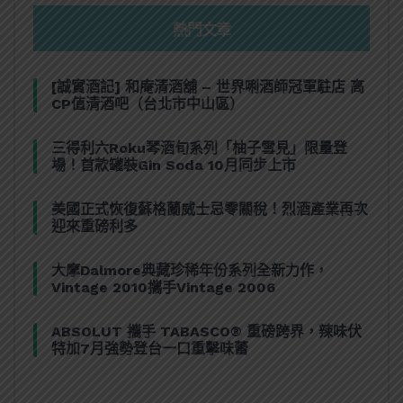
熱門文章
[誠實酒記] 和庵清酒舖 – 世界唎酒師冠軍駐店 高
CP值清酒吧（台北市中山區）
三得利六Roku琴酒旬系列「柚子雪見」限量登
場！首款罐裝Gin Soda 10月同步上市
美國正式恢復蘇格蘭威士忌零關稅！烈酒產業再次
迎來重磅利多
大摩Dalmore典藏珍稀年份系列全新力作，
Vintage 2010攜手Vintage 2006
ABSOLUT 攜手 TABASCO® 重磅跨界，辣味伏
特加7月強勢登台一口重擊味蕾