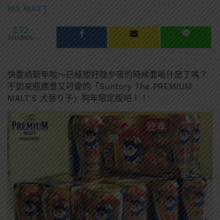
MA MATT
232
SHARES
快要過新年啦～已經想好除夕夜的時候要喝什麼了嗎？
不如來瓶應景又可愛的「Suntory The PREMIUM
MALT’S 犬張り子」狗年限定版吧！！