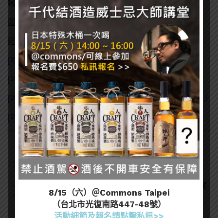
喝，擺在桌上也很可愛呢！
圖片來源：
日本Suntory官網
延伸閱讀：
[啤酒知識] 發泡酒是不是啤酒？日本啤酒的三種分類
[啤酒知識] 長大才懂的滋味 啤酒苦度知多少
[啤酒知識] 啤酒熱量高讓你變胖?讓人驚訝的事實是…..!
[啤酒知識] 忘掉你的高蛋白飲料，運動後來杯啤酒吧！
訂閱一飲樂酒誌電子報
喜歡我們的內容嗎？在此訂閱電子報，掌握最新酒聞和獨家
8/15（六）＠Commons Taipei
會員優惠吧！
（台北市光復南路447-48號）
活動細節及報名請點擊私訊>>