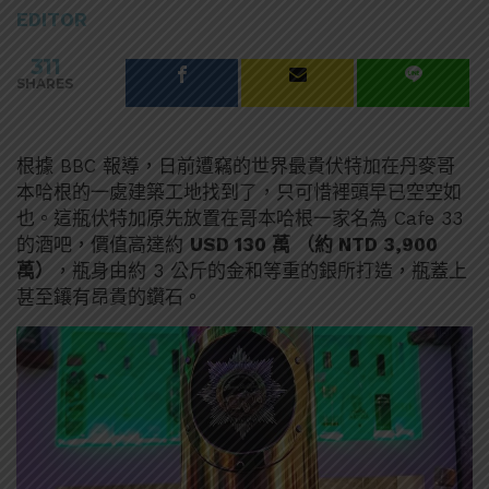
EDITOR
311
SHARES
根據 BBC 報導，日前遭竊的世界最貴伏特加在丹麥哥
本哈根的一處建築工地找到了，只可惜裡頭早已空空如
也。這瓶伏特加原先放置在哥本哈根一家名為 Cafe 33
的酒吧，價值高達約
USD 130 萬 （約 NTD 3,900
萬）
，瓶身由約 3 公斤的金和等重的銀所打造，瓶蓋上
甚至鑲有昂貴的鑽石。