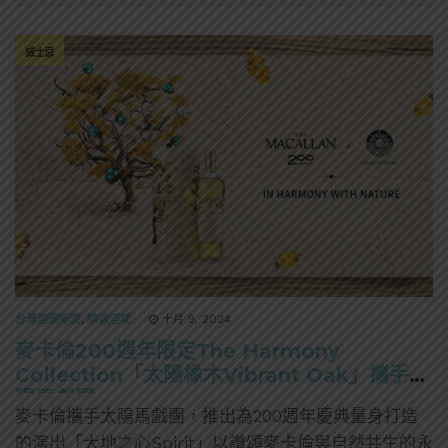
威士忌
台灣酒圈新聞
,
精選酒聞
十月 9, 2024
麥卡倫200週年限定The Harmony
Collection「太陽橡木Vibrant Oak」攜手太
陽馬戲團
麥卡倫攜手太陽馬戲團，推出為200週年慶典量身打造
的演出「大地之心Spirit」以讚頌麥卡倫與自然共生的永