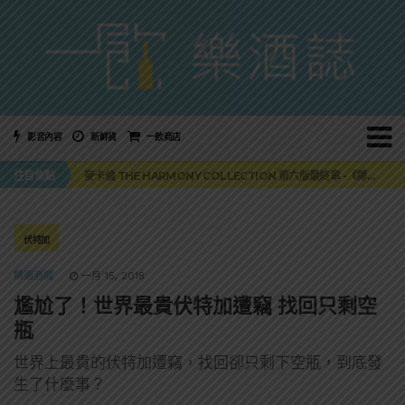
影音內容
新鮮貨
一飲商店
美國正式恢復蘇格蘭威士忌零關稅！烈酒產業再次迎來重磅利多
注目焦點
麥卡倫 THE HARMONY COLLECTION 第六版最終章 -《椰風煖韻》
角嗨尬炸物X爽快這一步，角瓶攜手頂呱呱 全新套餐限時登場
「MONSTER NIGHT OUT 魔爪特調之夜」盛夏刮起派對旋風！
三得利六ROKU琴酒旬系列「柚子雪見」限量登場！首款罐裝GIN SODA 10月同步上市
美國正式恢復蘇格蘭威士忌零關稅！烈酒產業再次迎來重磅利多
伏特加
麥卡倫 THE HARMONY COLLECTION 第六版最終章 -《椰風煖韻》
精選酒聞
一月 15, 2018
尷尬了！世界最貴伏特加遭竊 找回只剩空
瓶
世界上最貴的伏特加遭竊，找回卻只剩下空瓶，到底發
生了什麼事？