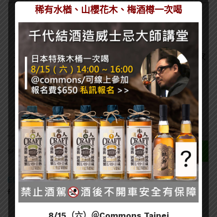
稀有水楢、山櫻花木、梅酒樽一次喝
訂閱一飲樂酒誌電子報
喜歡我們的內容嗎？在此訂閱電子報，掌握最新酒聞和獨家
會員優惠吧！
311
SHARES
EDITOR
8/15（六）＠Commons Taipei