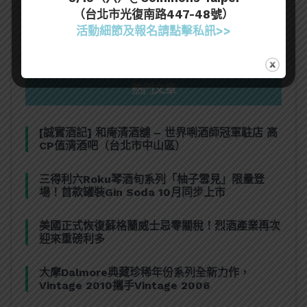
（台北市光復南路447-48號）
活動細節及報名請點擊私訊>>
熱門文章
[誠實酒記] 和庵清酒舖 – 世界唎酒師冠軍駐店 高
CP值清酒吧（台北市中山區）
三得利六Roku琴酒旬系列「柚子雪見」限量登
場！首款罐裝Gin Soda 10月同步上市
美國正式恢復蘇格蘭威士忌零關稅！烈酒產業再次
迎來重磅利多
大摩Dalmore典藏珍稀年份系列全新力作，
Vintage 2010攜手Vintage 2006