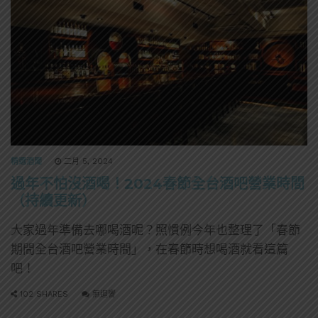
精選酒聞
二月 5, 2024
過年不怕沒酒喝！2024春節全台酒吧營業時間
（持續更新）
大家過年準備去哪喝酒呢？照慣例今年也整理了「春節
期間全台酒吧營業時間」，在春節時想喝酒就看這篇
吧！
102 SHARES
無迴響