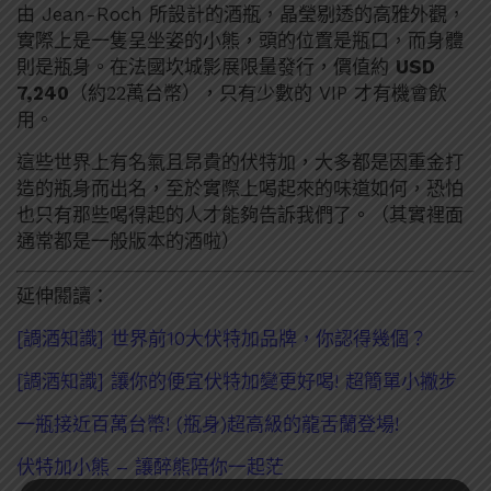
由 Jean-Roch 所設計的酒瓶，晶瑩剔透的高雅外觀，
實際上是一隻呈坐姿的小熊，頭的位置是瓶口，而身體
則是瓶身。在法國坎城影展限量發行，價值約
USD
7,240
（約22萬台幣），只有少數的 VIP 才有機會飲
用。
這些世界上有名氣且昂貴的伏特加，大多都是因重金打
造的瓶身而出名，至於實際上喝起來的味道如何，恐怕
也只有那些喝得起的人才能夠告訴我們了。（其實裡面
通常都是一般版本的酒啦）
延伸閱讀：
[調酒知識] 世界前10大伏特加品牌，你認得幾個？
[調酒知識] 讓你的便宜伏特加變更好喝! 超簡單小撇步
一瓶接近百萬台幣! (瓶身)超高級的龍舌蘭登場!
伏特加小熊 – 讓醉熊陪你一起茫