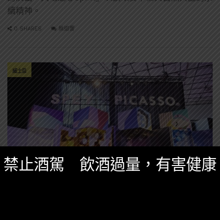
續精神。
0 SHARES
無迴響
威士忌
禁止酒駕 飲酒過量，有害健康
台灣酒圈新聞
,
精選酒聞
六月 6, 2023
SPEY × PICASSO®《畢加索 微醺藝世界》