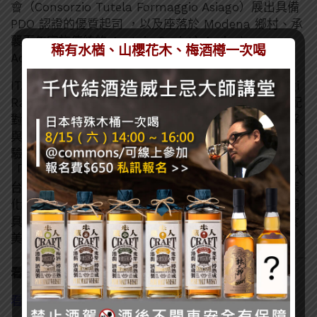
會（Consorzio Tutela Formaggio Asiago）展出具備
PDO 認證的優質起司 ，以及座落於 Modena 鄉村、承
襲百年家族傳統的 Acetaia Società Agricola
稀有水楢、山櫻花木、梅酒樽一次喝
Acetomodena 展示頂級巴薩米克醋 。
ITA 義大利經濟貿易文化推廣辦事處-貿易組主任 Luigi
Raffone 陸意吉表示：「未來將持續透過展覽與商務配
對等多元活動，促進台灣業者對義大利優質產品的了解
與合作機會，並帶來更多樣化的義式生活與文化體
驗。」透過餐酒搭配與優質食材的推廣，ITA 致力於將
「義大利製造（Made in Italy）」的精湛工藝無縫融入
台灣市場。本次展會不僅是一場味覺盛宴，更是一個深
化台義雙邊經貿交流的雙贏平台，期盼未來能有更多獨
具魅力的特色佳釀與頂級食材引進台灣，讓義大利飲食
美學在台灣持續生根發芽。
看了這篇的人也看了：
看了好想喝~9部酒迷必看漫畫推薦!