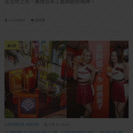
區生命之水，展現百年工藝與創新精神。
0 SHARES
無迴響
威士忌
台灣酒圈新聞
,
精選酒聞
十月 13, 2023