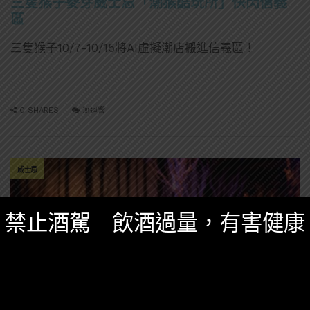
三隻猴子麥芽威士忌「潮猴酷玩所」快閃信義
區
三隻猴子10/7-10/15將AI虛擬潮店搬進信義區！
0 SHARES
無迴響
威士忌
禁止酒駕 飲酒過量，有害健康