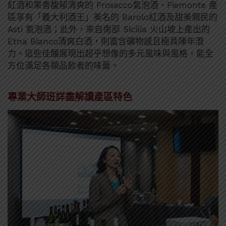
紅酒和果香馥郁清爽的 Prosecco氣泡酒、Piemonte 產
區享有「義大利酒王」美名的 Barolo紅酒及甜美親民的
Asti 氣泡酒；此外，來自南部 Sicilia 火山坡上產出的
Etna Bianco清爽白酒，則富含礦物感且極具陳年潛
力。這些佳釀展現出超乎想像的多元風味與風格，能全
方位滿足各類品飲者的味蕾。
專業大師班詳盡解讀產區特色