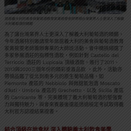
旅居義大利的美食與葡萄酒教育家黃筱雯老師帶領台灣業界人士更深入了解義
大利葡萄酒的精髓
為了讓台灣業界人士更深入了解義大利葡萄酒的精髓，
今年酒展特別邀請常年旅居義大利的美食與葡萄酒教育
家黃筱雯老師籌辦專業的大師班活動。會中精挑細選了
多家參展酒莊的指標性酒款，例如針對 Castello del
Terriccio 酒莊的 Lupicaia 頂級酒款，進行了2011、
2013與2020三個年份的精彩垂直品飲 。此外，活動亦
帶領品鑑了從北到南多元的原生葡萄品種，如
Piemonte 產區的 Nebbiolo 與微甜氣泡酒 Moscato
d’Asti、Umbria 產區的 Grechetto、以及 Sicilia 產區
的 Carricante 等，完美體現了義大利葡萄酒的堅強實
力與獨特魅力，與會來賓最後還能透過檢定考試取得義
大利官方認證結業證書。
結合頂級在地食材 深入體驗義大利飲食美學