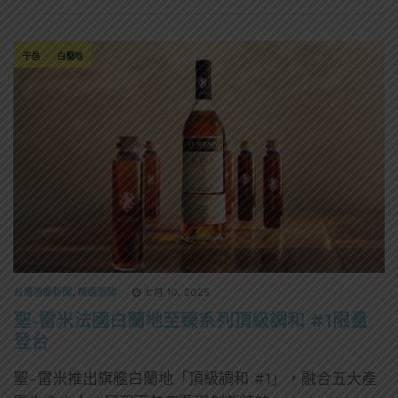
干邑
白蘭地
台灣酒圈新聞
,
精選酒聞
七月 10, 2025
聖-雷米法國白蘭地至臻系列頂級調和 #1限量
登台
聖-雷米推出旗艦白蘭地「頂級調和 #1」，融合五大產