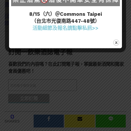
酒也會暈船！為何經過長途運送需要休息靜置？
8/15（六）＠Commons Taipei
[酒類知識]盤點6種與生蠔超級搭配的酒款，你試過幾
（台北市光復南路447-48號）
款？
活動細節及報名請點擊私訊>>
訂閱一飲樂酒誌電子報
喜歡我們的內容嗎？在此訂閱電子報，掌握最新酒聞和獨家
會員優惠吧！
0
SHARES