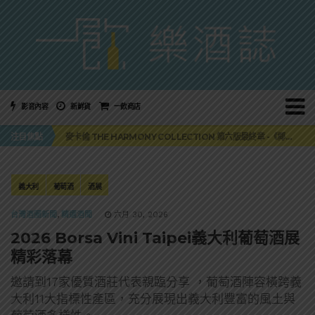
影音內容
新鮮貨
一飲商店
美國正式恢復蘇格蘭威士忌零關稅！烈酒產業再次迎來重磅利多
注目焦點
麥卡倫 THE HARMONY COLLECTION 第六版最終章 -《椰風煖韻》
角嗨尬炸物X爽快這一步，角瓶攜手頂呱呱 全新套餐限時登場
「MONSTER NIGHT OUT 魔爪特調之夜」盛夏刮起派對旋風！
三得利六ROKU琴酒旬系列「柚子雪見」限量登場！首款罐裝GIN SODA 10月同步上市
美國正式恢復蘇格蘭威士忌零關稅！烈酒產業再次迎來重磅利多
義大利
葡萄酒
酒展
麥卡倫 THE HARMONY COLLECTION 第六版最終章 -《椰風煖韻》
台灣酒圈新聞
,
精選酒聞
六月 30, 2026
2026 Borsa Vini Taipei義大利葡萄酒展
精彩落幕
邀請到17家優質酒莊代表親臨分享 ，葡萄酒陣容橫跨義
大利11大指標性產區，充分展現出義大利豐富的風土與