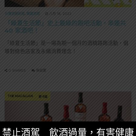
台灣酒圈新聞
,
精選酒聞
八月 18, 2023
「綠夏生活節」史上最綠的跑吧活動，串連共
40 家酒吧！
「綠夏生活節」是一場為期一個月的酒精路跑活動，倡
導對綠色店家及永續消費理念！
0 SHARES
無迴響
THE MACALLAN
麥卡倫
禁止酒駕 飲酒過量，有害健康