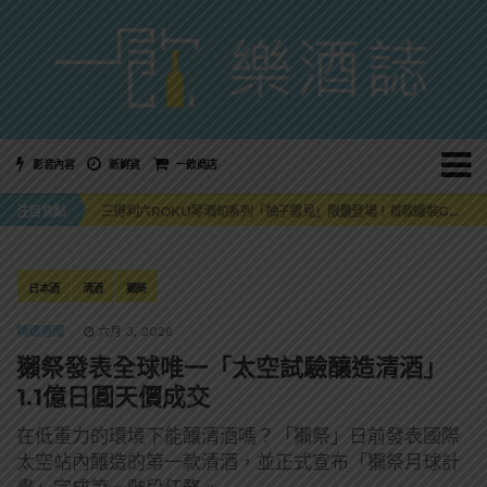
影音內容
新鮮貨
一飲商店
萬眾敲碗如期回歸！SUNMAI金色三麥3度攜手花蓮瓜農品牌「阿強西瓜」
注目焦點
三得利六ROKU琴酒旬系列「柚子雪見」限量登場！首款罐裝GIN SODA 10月同步上市
美國正式恢復蘇格蘭威士忌零關稅！烈酒產業再次迎來重磅利多
大摩DALMORE典藏珍稀年份系列全新力作，VINTAGE 2010攜手VINTAGE 2006
ABSOLUT 攜手 TABASCO® 重磅跨界，辣味伏特加7月強勢登台一口重擊味蕾
萬眾敲碗如期回歸！SUNMAI金色三麥3度攜手花蓮瓜農品牌「阿強西瓜」
日本酒
清酒
獺祭
三得利六ROKU琴酒旬系列「柚子雪見」限量登場！首款罐裝GIN SODA 10月同步上市
精選酒聞
六月 3, 2026
獺祭發表全球唯一「太空試驗釀造清酒」
1.1億日圓天價成交
在低重力的環境下能釀清酒嗎？「獺祭」日前發表國際
太空站內釀造的第一款清酒，並正式宣布「獺祭月球計