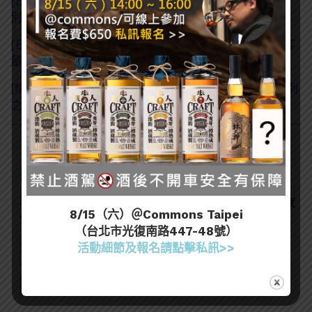
[日本酒知識]「特別純米」與「特別本釀造」哪裡「特
別」？與吟釀有何不同？
[日本酒知識] 居酒屋德利標的「正一合」什麼意思？容
量還有正負？
[燒酎X調酒知識]「燒酎水割」怎麼做最好喝？黃金比例
之外，「注酒順序」也是關鍵！
訂閱一飲樂酒誌電子報
喜歡我們的內容嗎？在此訂閱電子報，掌握最新酒聞和獨家
8/15（六）＠Commons Taipei
會員優惠吧！
（台北市光復南路447-48號）
活動細節及報名請點擊私訊>>