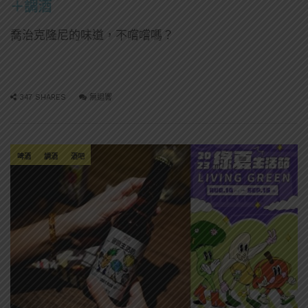
＋調酒
喬治克隆尼的味道，不嚐嚐嗎？
347 SHARES
無迴響
啤酒
調酒
酒吧