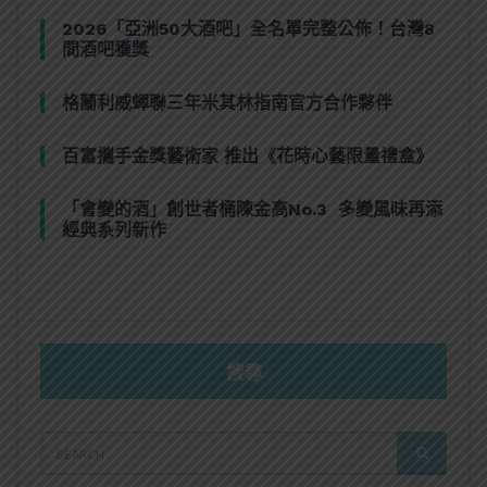
2026「亞洲50大酒吧」全名單完整公佈！台灣8
間酒吧獲獎
格蘭利威蟬聯三年米其林指南官方合作夥伴
百富攜手金獎藝術家 推出《花時心藝限量禮盒》
「會變的酒」創世者桶陳金高No.3 多變風味再添
經典系列新作
搜尋
SEARCH
SEARCH
FOR: