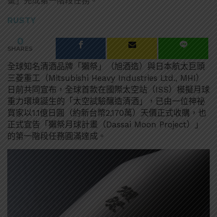
畫」完成第一階段任務。
RUSTY
0
SHARES
全球知名清酒品牌「獺祭」（旭酒造）與日本航太巨頭
三菱重工（Mitsubishi Heavy Industries Ltd., MHI）
日前共同宣布，全球首款在國際太空站（ISS）模擬月球
重力環境誕生的「太空試驗釀造清酒」，已由一位神祕
買家以1.1億日圓（約新台幣2,170萬）天價正式收購，也
正式宣告「獺祭月球計畫（Dassai Moon Project）」
的第一階段任務圓滿達成。