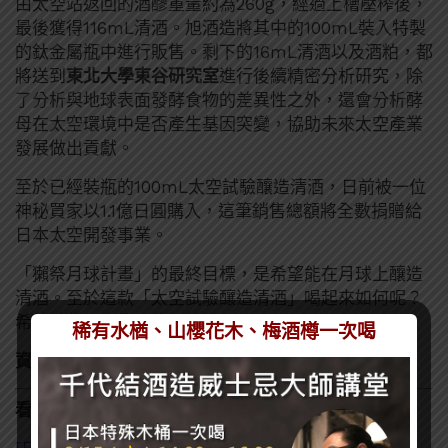
由太空站返回的酒醪重量約為260g，經過上槽壓榨後，
最後獲得116mL清酒。旭酒造將其中的100mL裝入特製
的鈦金屬瓶中進行販售。剩下的16mL清酒以及酒粕，都
將送到
東北大學東谷研究室
進行後續精密分析研究，除
了分析與地球表面發酵食物的差異性之外，還會分析酵
母在太空環境中是否產生基因突變，協助未來太空產業
發展做出貢獻。
至於已經裝瓶的100mL太空試驗釀造清酒，日前被一位
神秘買家以1.1億日圓購入，這筆銷售總額將全數捐贈給
日本太空開發事業。
「獺祭月球計畫」的最終目標，是希望能在月球上釀造
清酒。至於這款「太空試驗釀造清酒」喝起來如何呢？
希望神秘買家能跟我們說說呀～
稀有水楢、山櫻花木、梅酒樽一次喝
資料來源
：
獺祭官網
、
朝日新聞
看了這篇的人也看了：