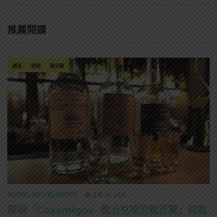
推薦閱讀
調酒
開箱
龍舌蘭
新品開箱
,
特別企劃
,
精選酒聞
三月 31, 2021
開箱「Casamigos- 喬治克隆尼龍舌蘭」純飲